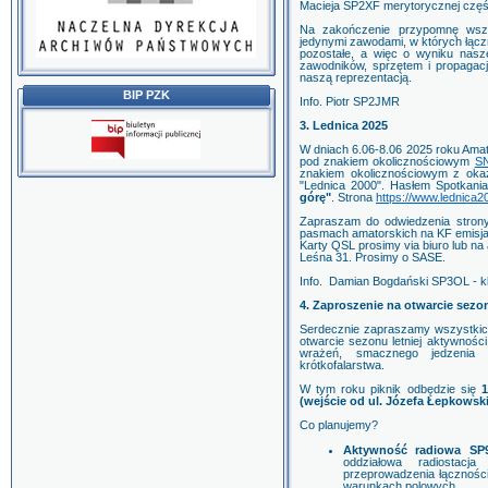
Macieja SP2XF merytorycznej częśc
Na zakończenie przypomnę wsz
jedynymi zawodami, w których łąc
pozostałe, a więc o wyniku nasze
zawodników, sprzętem i propagac
naszą reprezentacją.
BIP PZK
Info. Piotr SP2JMR
3. Lednica 2025
W dniach 6.06-8.06 2025 roku Ama
pod znakiem okolicznościowym
S
znakiem okolicznościowym z okazj
"Lednica 2000". Hasłem Spotkania
górę"
. Strona
https://www.lednica20
Zapraszam do odwiedzenia strony
pasmach amatorskich na KF emisja
Karty QSL prosimy via biuro lub na
Leśna 31. Pro
Info. Damian Bogdański SP3OL - 
4. Zaproszenie na otwarcie sezo
Serdecznie zapraszamy wszystki
otwarcie sezonu letniej aktywności
wrażeń, smacznego jedzenia 
krótkofalarstwa.
W tym roku piknik odbędzie się
1
(wejście od ul. Józefa Łepkowsk
Co planujemy?
Aktywność radiowa SP
oddziałowa radiostac
przeprowadzenia łącznośc
warunkach polowych.