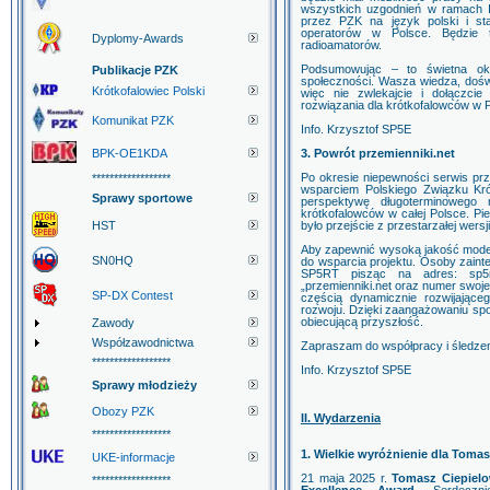
wszystkich uzgodnień w ramach I
przez PZK na język polski i s
operatorów w Polsce. Będzie 
Dyplomy-Awards
radioamatorów.
Podsumowując – to świetna oka
Publikacje PZK
społeczności. Wasza wiedza, dośw
Krótkofalowiec Polski
więc nie zwlekajcie i dołączc
rozwiązania dla krótkofalowców w P
Komunikat PZK
Info. Krzysztof SP5E
BPK-OE1KDA
3. Powrót przemienniki.net
Po okresie niepewności serwis prz
******************
wsparciem Polskiego Związku Kró
Sprawy sportowe
perspektywę długoterminowego
krótkofalowców w całej Polsce. P
HST
było przejście z przestarzałej wer
Aby zapewnić wysoką jakość moder
SN0HQ
do wsparcia projektu. Osoby zain
SP5RT pisząc na adres: sp5rt
„przemienniki.net oraz numer swoje
SP-DX Contest
częścią dynamicznie rozwijająceg
rozwoju. Dzięki zaangażowaniu sp
obiecującą przyszłość.
Zawody
Współzawodnictwa
Zapraszam do współpracy i śledzen
******************
Info. Krzysztof SP5E
Sprawy młodzieży
Obozy PZK
II. Wydarzenia
******************
1. Wielkie wyróżnienie dla Tom
UKE-informacje
21 maja 2025 r.
Tomasz Ciepiel
******************