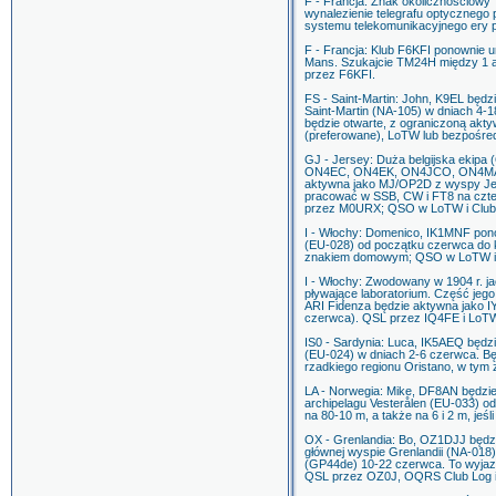
F - Francja: Znak okolicznościowy
wynalezienie telegrafu optycznego
systemu telekomunikacyjnego ery 
F - Francja: Klub F6KFI ponownie u
Mans. Szukajcie TM24H między 1 a
przez F6KFI.
FS - Saint-Martin: John, K9EL będ
Saint-Martin (NA-105) w dniach 4-
będzie otwarte, z ograniczoną ak
(preferowane), LoTW lub bezpośre
GJ - Jersey: Duża belgijska e
ON4EC, ON4EK, ON4JCO, ON4MA
aktywna jako MJ/OP2D z wyspy Jer
pracować w SSB, CW i FT8 na czter
przez M0URX; QSO w LoTW i Clu
I - Włochy: Domenico, IK1MNF pon
(EU-028) od początku czerwca do 
znakiem domowym; QSO w LoTW i
I - Włochy: Zwodowany w 1904 r. ja
pływające laboratorium. Część jego s
ARI Fidenza będzie aktywna jako
czerwca). QSL przez IQ4FE i Lo
IS0 - Sardynia: Luca, IK5AEQ będz
(EU-024) w dniach 2-6 czerwca. B
rzadkiego regionu Oristano, w tym 
LA - Norwegia: Mike, DF8AN będzi
archipelagu Vesterålen (EU-033) o
na 80-10 m, a także na 6 i 2 m, j
OX - Grenlandia: Bo, OZ1DJJ będzi
głównej wyspie Grenlandii (NA-018
(GP44de) 10-22 czerwca. To wyjaz
QSL przez OZ0J, OQRS Club Log