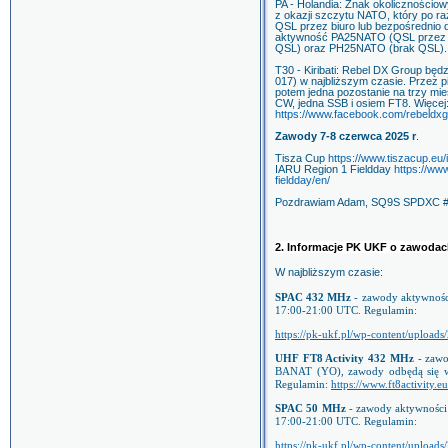
PA - Holandia: Znak okoliczności
z okazji szczytu NATO, który po ra
QSL przez biuro lub bezpośrednio
aktywność PA25NATO (QSL przez 
QSL) oraz PH25NATO (brak QSL)
T30 - Kiribati: Rebel DX Group będ
017) w najbliższym czasie. Przez 
potem jedna pozostanie na trzy mi
CW, jedna SSB i osiem FT8. Więcej
https://www.facebook.com/rebeldx
Zawody 7-8 czerwca 2025 r
.
Tisza Cup
https://www.tiszacup.eu/
IARU Region 1 Fieldday
https://www
fieldday/en/
Pozdrawiam Adam, SQ9S SPDXC 
2. Informacje PK UKF o zawoda
W najbliższym czasie:
SPAC 432 MHz
- zawody aktywnośc
17:00-21:00 UTC. Regulamin:
https://pk-ukf.pl/wp-
content/upload
UHF FT8 Activity 432 MHz
-
zawo
BANAT (YO), zawody odbędą się w
Regulamin:
https://www.ft8activity.e
SPAC 50 MHz
- zawody aktywności
17:00-21:00 UTC. Regulamin:
https://pk-ukf.pl/wp-content/uploa