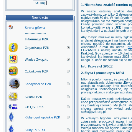
1. Nie możesz znaleźć terminu 
W naszej ostatniej analizie do
zauważyliśmy, że tylko 2 delegatu
Nawigacja
najbliższych 30 dni. W niektórych 
delegaturach nie ma żadnych dost
każdy powinien mieć szansę po
kontaktowaliśmy się z UKE i mamy
Strona główna
kandydatów i w uzasadnionych pr
******************
Aby to było możliwe musimy zgłos
Informacje PZK
w danej delegaturze i na konkret
chcesz podejść do egzaminu, ale 
wiadomość e-mail na adres:
pr
Organizacja PZK
EGZAMIN + nazwę miasta, w kt
Kraków). Gdy zbierzemy 10 chętnyc
kandydaci. Na koniec maja 2025 
Władze Związku
czego 90 osób nie stawiło się na ni
Info. Krzysztof SP5E2.
Członkowie PZK
2. Etyka i procedury w IARU
Miło mi poinformować, że zespół r
nad aktualizacją dokumentu „Etyk
Kandydaci do PZK
wersja to znaczący krok naprzód
osiągnięcia technologiczne, by
profesjonalizmu i etyki operatorskie
Składki PZK
Każde stowarzyszenie członkows
chce przeprowadzić wewnętrzne p
czy bardziej szeroko. My (PZK) sta
CB QSL PZK
chcesz wnieść swój wkład, zgło
sp5e@pzk.org.pl.
Kluby ogólnopolskie PZK
W kolejnym tygodniu otrzymasz d
zgłaszania propozycji uwag i 
przygotowany w języku angielskim
Wersja robocza nie będzie udostęp
Kluby PZK i SP
będzie miał możliwość pracy na