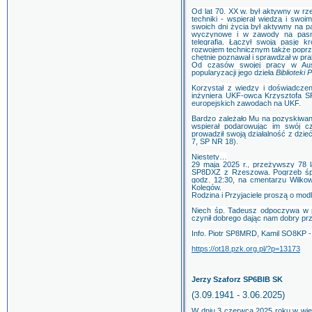
Od lat 70. XX w. był aktywny w rzes
techniki - wspierał wiedzą i swo
swoich dni życia był aktywny na 
wyczynowe i w zawody na pasm
telegrafia. Łączył swoją pasję k
rozwojem technicznym także poprze
chętnie poznawał i sprawdzał w pra
Od czasów swojej pracy w Aus
popularyzacji jego dzieła
Biblioteki
Korzystał z wiedzy i doświadczen
inżyniera UKF-owca Krzysztofa S
europejskich zawodach na UKF.
Bardzo zależało Mu na pozyskiwan
wspierał podarowując im swój c
prowadził swoją działalność z dzi
7, SP NR 18).
Niestety…
29 maja 2025 r., przeżywszy 78 
SP8DXZ z Rzeszowa. Pogrzeb śp. 
godz. 12:30, na cmentarzu Wilko
Kolegów.
Rodzina i Przyjaciele proszą o mod
Niech śp. Tadeusz odpoczywa w po
czynił dobrego dając nam dobry pr
Info. Piotr SP8MRD, Kamil SO8KP 
https://ot18.pzk.org.pl/?p=13173
Jerzy Szaforz SP6BIB SK
(3.09.1941 - 3.06.2025)
W dniu 3 czerwca 2025 roku w wie