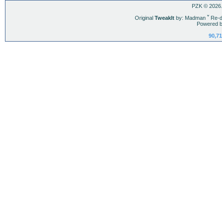
PZK © 2026.
Original
TweakIt
by: Madman
ˇ
Re-d
Powered b
90,71