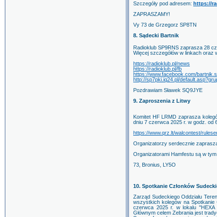
Szczegóły pod adresem:
https://r
ZAPRASZAMY!
Vy 73 de Grzegorz SP8TN
8. Sądecki Bartnik
Radioklub SP9RNS zaprasza 28 czer
Więcej szczegółów w linkach oraz w
https://radioklub.pl/news
https://radioklub.pl/fb
https://www.facebook.com/bartni
http://sp7pki.iq24.pl/default.asp
Pozdrawiam Sławek SQ9JYE
9. Zaproszenia z Litwy
Komitet HF LRMD zaprasza kolegó
dniu 7 czerwca 2025 r. w godz. od 
https://www.qrz.lt/walcontest/rules
Organizatorzy serdecznie zaprasza
Organizatorami Hamfestu są w tym
73, Bronius, LY5O
10. Spotkanie Członków Sudeck
Zarząd Sudeckiego Oddziału Tere
wszystkich kolegów na Spotkanie 
czerwca 2025 r. w lokalu "HEXA
Głównym celem Zebrania jest trady