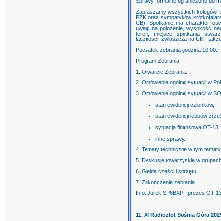
Sprawy formalne ograniczono do m
Zapraszamy wszystkich kolegów, t
PZK oraz sympatyków krótkofalars
CB). Spotkanie ma charakter otw
uwagi na położenie, wysokość na
teren, miejsce spotkania stwar
łączności, zwłaszcza na UKF takż
Początek zebrania godzina 10:00.
Program Zebrania:
1. Otwarcie Zebrania.
2. Omówienie ogólnej sytuacji w P
3. Omówienie ogólnej sytuacji w S
stan ewidencji członków,
stan ewidencji klubów zr
sytuacja finansowa OT-13,
inne sprawy.
4. Tematy techniczne w tym tematy
5. Dyskusje towarzyskie w grupach
6. Giełda części i sprzętu.
7. Zakończenie zebrania.
Info. Jurek SP6BXP - prezes OT-1
11. XI Radiozlot Sośnia Góra 202