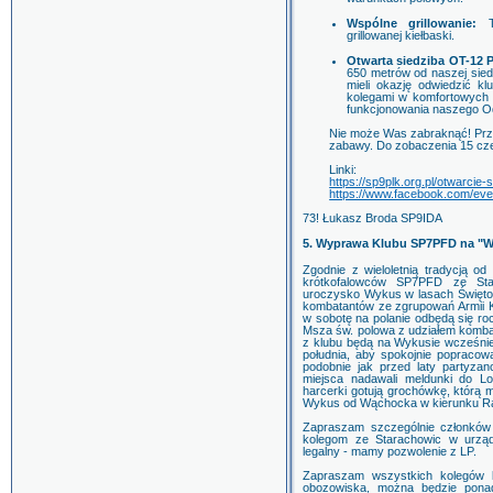
Wspólne grillowanie:
Tr
grillowanej kiełbaski.
Otwarta siedziba OT-12 
650 metrów od naszej siedz
mieli okazję odwiedzić k
kolegami w komfortowych 
funkcjonowania naszego O
Nie może Was zabraknąć! Przyg
zabawy. Do zobaczenia 15 cz
Linki:
https://sp9plk.org.pl/otwarcie
https://www.facebook.com/ev
73! Łukasz Broda SP9IDA
5. Wyprawa Klubu SP7PFD na "W
Zgodnie z wieloletnią tradycją od
krótkofalowców SP7PFD ze Star
uroczysko Wykus w lasach Świętok
kombatantów ze zgrupowań Armii K
w sobotę na polanie odbędą się ro
Msza św. polowa z udziałem kombat
z klubu będą na Wykusie wcześniej
południa, aby spokojnie popracow
podobnie jak przed laty partyzanc
miejsca nadawali meldunki do Lo
harcerki gotują grochówkę, którą m
Wykus od Wąchocka w kierunku Rata
Zapraszam szczególnie członków
kolegom ze Starachowic w urządz
legalny - mamy pozwolenie z LP.
Zapraszam wszystkich kolegów 
obozowiska, można będzie ponada