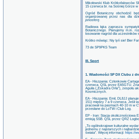
Mikołowski Klub Krótkofalowców S
15 czerwca br. na Sośniej Górze w 
Ogród Botaniczny obchodzić będ
organizowanej przez nas dla dzi
jonosferę.
Radiowa łąka zaprasza sympatyk
Botanicznego. Planujemy m.in. roz
losowanie nagród dla uczestników s
Krótko mówiąc: Niy lyń sie! Bier Fami
73 de SP9PKS Team
III. Sport
1. Wiadomości SP DX Clubu z dnia
EA - Hiszpania: Członkowie Carta
czerwca. QSL przez EA5GTU. Znak o
Aguila („Eskadra Orła”), zespołu a
Kosmicznych.
EA - Hiszpania: Emil, DL8JJ planu
151) między 7 a 9 czerwca. Jeśli w
pracował na pasmach 40-10 m w
przesłane do LoTW i Club Log.
EP - Iran: Stacja okolicznościowa
emisją SSB. QSL przez QRZ Logbo
„To ogólnokrajowe kulturalne wydar
jednemu z najstarszych i najbardzi
świata”. Więcej informacji:
https://