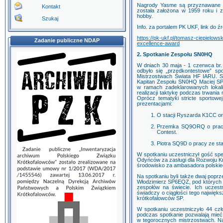
Nagrody Yasme są przyznawane
Kontakt
została założona w 1959 roku i 
hobby.
Szukaj
Info. za portalem PK UKF, link do źr
https://pk-ukf.pl/tomasz-ciepielo
Zadanie publiczne NDAP
excellence-award
2. Spotkanie Zespołu SN0HQ
W dniach 30 maja - 1 czerwca br.
odbyło się „przedkontestowe” sp
Mistrzostwach Świata HF IARU. Sp
Kapitan Zespołu SN0HQ Maciej SP2
w ramach zadeklarowanych lokaliz
realizacji taktykę podczas trwania 
Oprócz tematyki stricte sportowe
prezentacjami:
O stacji Ryszarda K1CC or
Przemka SQ9ORQ o pracy 
Contest.
Piotra SQ9D o pracy ze sta
W spotkaniu uczestniczył gość spe
Odyńców za zasługi dla Rozwoju K
środowisko za ambasadora polskie
Na spotkaniu byli także dwaj pop
Włodzimierz SP6EQZ, pod których 
zespołów na świecie. Ich uczestn
świadczy o ciągłości tego najwięk
krótkofalowców SP.
W spotkaniu uczestniczyło 44 cz
podczas spotkanie pozwalają mieć 
w tegorocznych mistrzostwach. Na