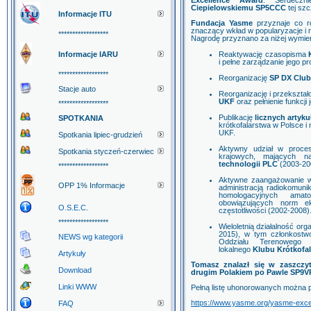
Excellence Award
. Serdeczn
Ciepielowskiemu SP5CCC
tej szc
Informacje ITU
Fundacja Yasme
przyznaje co ro
znaczący wkład w popularyzacje i r
******************
Nagrodę przyznano za niżej wymien
Informacje IARU
Reaktywację czasopisma
i pełne zarządzanie jego 
******************
Reorganizację
SP DX Clu
Stacje auto
Reorganizację i przekszta
UKF
oraz pełnienie funkcji
******************
Publikację
licznych artyku
SPOTKANIA
krótkofalarstwa w Polsce i
UKF.
Spotkania lipiec-grudzień
Aktywny udział w proces
Spotkania styczeń-czerwiec
krajowych, mających 
technologii PLC
(2003-20
******************
Aktywne zaangażowanie w 
OPP 1% Informacje
administracją radiokomun
homologacyjnych amat
obowiązujących norm ek
O.S.E.C.
częstotliwości (2002-2008)
******************
Wieloletnią działalność or
2015), w tym członkostw
NEWS wg kategorii
Oddziału Terenowego
lokalnego
Klubu Krótkofa
Artykuły
Tomasz znalazł się w zaszczy
Download
drugim Polakiem po Pawle SP9V
Linki WWW
Pełną listę uhonorowanych można pr
https://www.yasme.org/yasme-exce
FAQ