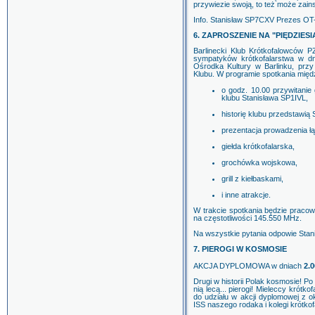
przywiezie swoją, to też może zain
Info. Stanisław SP7CXV Prezes O
6. ZAPROSZENIE NA "PIĘDZIES
Barlinecki Klub Krótkofalowców 
sympatyków krótkofalarstwa w dn
Ośrodka Kultury w Barlinku, przy
Klubu. W programie spotkania międ
o godz. 10.00 przywitanie
klubu Stanisława SP1IVL,
historię klubu przedstawią
prezentacja prowadzenia łą
giełda krótkofalarska,
grochówka wojskowa,
grill z kiełbaskami,
i inne atrakcje.
W trakcie spotkania będzie praco
na częstotliwości 145.550 MHz.
Na wszystkie pytania odpowie Stan
7. PIEROGI W KOSMOSIE
AKCJA DYPLOMOWA w dniach
2.0
Drugi w historii Polak kosmosie! Po
nią lecą... pierogi! Mieleccy kró
do udziału w akcji dyplomowej z o
ISS naszego rodaka i kolegi krótk