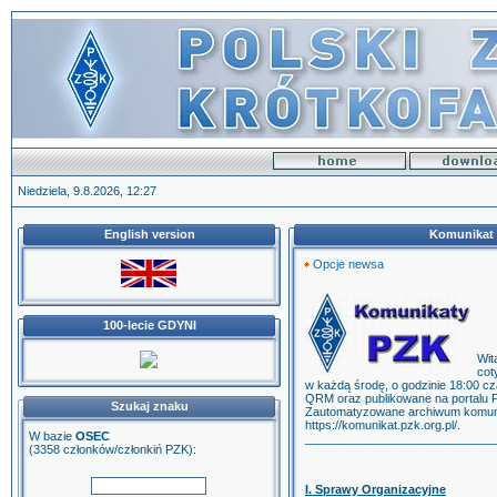
Niedziela, 9.8.2026, 12:27
English version
Komunikat P
Opcje newsa
100-lecie GDYNI
Wit
cot
w każdą środę, o godzinie 18:00 cz
QRM oraz publikowane na portalu P
Szukaj znaku
Zautomatyzowane archiwum komuni
https://komunikat.pzk.org.pl/.
W bazie
OSEC
____________________________
(3358 członków/członkiń PZK):
I. Sprawy Organizacyjne