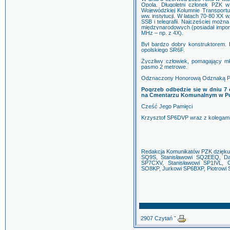
Opola. Długoletni członek PZK 
Wojewódzkiej Kolumnie Transportu 
ww. instytucji. W latach 70-80 XX
SSB i telegrafii. Najczęściej mo
międzynarodowych (posiadał imponuj
MHz – np. z 4X).
Był bardzo dobry konstruktorem.
opolskiego SR6F.
Życzliwy człowiek, pomagający m
pasmo 2 metrowe.
Odznaczony Honorową Odznaką PZ
Pogrzeb odbędzie się w dniu 7 
na Cmentarzu Komunalnym w Półw
Cześć Jego Pamięci
Krzysztof SP6DVP wraz z kolegam
Redakcja Komunikatów PZK dziękuj
SQ9S, Stanisławowi SQ2EEQ, Da
SP7CXV, Stanisławowi SP1IVL, 
SO8KP, Jurkowi SP6BXP, Piotrowi
2907 Czytań ˇ