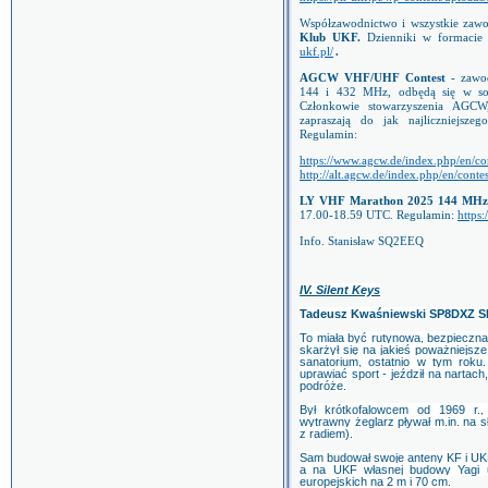
Współzawodnictwo i wszystkie za
Klub UKF.
Dzienniki w formacie 
ukf.pl/
.
AGCW VHF/UHF Contest
-
zawo
144 i 432 MHz, odbędą się w so
Członkowie stowarzyszenia AGCW,
zapraszają do jak najliczniejsze
Regulamin:
https://www.agcw.de/index.php/en/con
http://alt.agcw.de/index.php/en/conte
LY VHF Marathon 2025 144 MH
17.00-18.59 UTC. Regulamin:
https:
Info. Stanisław SQ2EEQ
IV. Silent Keys
Tadeusz Kwaśniewski SP8DXZ S
To miała być rutynowa, bezpieczna 
skarżył się na jakieś poważniejsze
sanatorium, ostatnio w tym roku.
uprawiać sport - jeździł na nartac
podróże.
Był krótkofalowcem od 1969 r.
wytrawny żeglarz pływał m.in. na s
z radiem).
Sam budował swoje anteny KF i UKF
a na UKF własnej budowy Yagi umo
europejskich na 2 m i 70 cm.