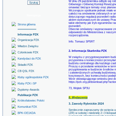
W dniu 29 października odbyło się ro
Głównego i Głównej Komisji Rewizyjnej
omawiać bieżące tematy oraz planowa
Wczorajsze spotkanie jednak miało w
całości na omówienie zebranych w ank
Nawigacja
dotyczącego regulacji pozwoleń radio
aktem wykonawczym do ustawy Prawo 
takie elementy jak tryb egzaminów r
Strona główna
pozwoleń.
Obecnie omówiony i wypracowane zmi
******************
odpowiedzi do Ministerstwa z naszym
Informacje PZK
rozporządzenia.
Organizacja PZK
Info. Tomasz SP5RT
Władze Związku
2. Informacja Skarbnika PZK
Członkowie PZK
W związku z przygotowywaniem budż
Kandydaci do PZK
przypomina o konieczności przesyła
budżetu centralnego dla każdego zad
Składki PZK
Proszę o przesłanie wniosków w termi
przygotowania w budżecie środków n
CB QSL PZK
i zatwierdzonych uchwałą budżetową
kosztowych, bez konieczności pode
Kluby ogólnopolskie PZK
Wzór obowiązującego wniosku jest d
https://pzk.org.pl/download.php?acti
Kluby PZK i SP
73, Wojtek SP3U
Dyplomy-Awards
Publikacje PZK
II. Wydarzenia
Krótkofalowiec Polski
3. Zawody Rybnickie 2024
Komunikat PZK
Serdecznie zapraszamy do wzięcia u
BPK-OE1KDA
(ZR) w sobotę i niedzielę 2 i 3 listo