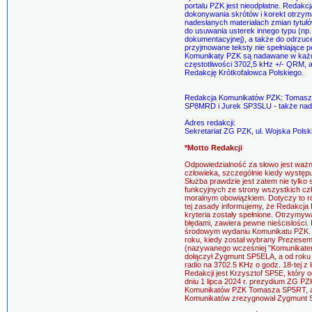
portalu PZK jest nieodpłatne. Redak
dokonywania skrótów i korekt otrzym
nadesłanych materiałach zmian tytuł
do usuwania usterek innego typu (np
dokumentacyjnej), a także do odrzuc
przyjmowane teksty nie spełniające
Komunikaty PZK są nadawane w każdą
częstotliwości 3702,5 kHz +/- QRM, 
Redakcję Krótkofalowca Polskiego.
Redakcja Komunikatów PZK: Tomasz 
SP8MRD i Jurek SP3SLU - także nad
Adres redakcji:
Sekretariat ZG PZK, ul. Wojska Pols
*Motto Redakcji
Odpowiedzialność za słowo jest wa
człowieka, szczególnie kiedy występu
Służba prawdzie jest zatem nie tylk
funkcyjnych ze strony wszystkich czł
moralnym obowiązkiem. Dotyczy to r
tej zasady informujemy, że Redakcja
kryteria zostały spełnione. Otrzymyw
błędami, zawiera pewne nieścisłości
środowym wydaniu Komunikatu PZK.
roku, kiedy został wybrany Prezes
(nazywanego wcześniej "Komunikatem
dołączył Zygmunt SP5ELA, a od rok
radio na 3702.5 KHz o godz. 18-tej z 
Redakcji jest Krzysztof SP5E, który
dniu 1 lipca 2024 r. prezydium ZG P
Komunikatów PZK Tomasza SP5RT, a w 
Komunikatów zrezygnował Zygmunt 