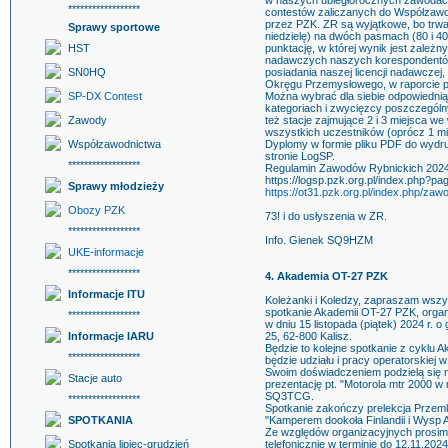
w naszych ubiegłorocznych zawodach.
******************
contestów zaliczanych do Współzaw
przez PZK. ZR są wyjątkowe, bo trwaj
Sprawy sportowe
niedzielę) na dwóch pasmach (80 i 4
HST
punktację, w której wynik jest zależny
nadawczych naszych korespondentów.
SN0HQ
posiadania naszej licencji nadawczej
Okręgu Przemysłowego, w raporcie pod
SP-DX Contest
Można wybrać dla siebie odpowiednią
kategoriach i zwycięzcy poszczególn
Zawody
też stacje zajmujące 2 i 3 miejsca w
wszystkich uczestników (oprócz 1 mi
Współzawodnictwa
Dyplomy w formie pliku PDF do wydr
stronie LogSP.
******************
Regulamin Zawodów Rybnickich 2024 
https://logsp.pzk.org.pl/index.php?p
Sprawy młodzieży
https://ot31.pzk.org.pl/index.php/zawo
Obozy PZK
73! i do usłyszenia w ZR.
******************
Info. Gienek SQ9HZM
UKE-informacje
******************
4. Akademia OT-27 PZK
Informacje ITU
Koleżanki i Koledzy, zapraszam wszy
spotkanie Akademii OT-27 PZK, orga
******************
w dniu 15 listopada (piątek) 2024 r. 
Informacje IARU
25, 62-800 Kalisz.
Będzie to kolejne spotkanie z cyklu
******************
będzie udziału i pracy operatorskiej
Swoim doświadczeniem podzielą się 
Stacje auto
prezentację pt. "Motorola mtr 2000 w
SQ3TCG.
******************
Spotkanie zakończy prelekcja Przem
SPOTKANIA
"Kamperem dookoła Finlandii i Wysp A
Ze względów organizacyjnych prosimy
Spotkania lipiec-grudzień
telefonicznie w terminie do 12.11.2024