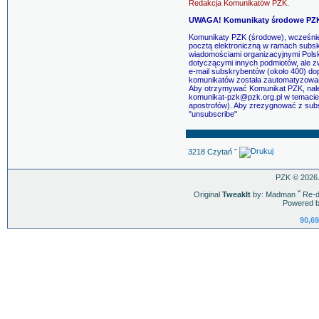
Redakcja Komunikatów PZK.
UWAGA! Komunikaty środowe PZK 
Komunikaty PZK (środowe), wcześnie
pocztą elektroniczną w ramach subsk
wiadomościami organizacyjnymi Pols
dotyczącymi innych podmiotów, ale z
e-mail subskrybentów (około 400) dop
komunikatów została zautomatyzowa
Aby otrzymywać Komunikat PZK, nale
komunikat-pzk@pzk.org.pl w temacie 
apostrofów). Aby zrezygnować z sub
"unsubscribe"
3218 Czytań ˇ
PZK © 2026.
Original
TweakIt
by: Madman
ˇ
Re-d
Powered b
90,69