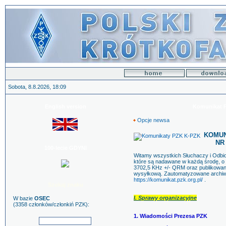
Sobota, 8.8.2026, 18:09
English version
Komunikat PZ
Opcje newsa
KOMUNI
NR 
100-lecie GDYNI
Witamy wszystkich Słuchaczy i Odb
które są nadawane w każdą środę, o g
3702,5 KHz +/- QRM oraz publikowane 
wysyłkową. Zautomatyzowane archiw
https://komunikat.pzk.org.pl/
.
Szukaj znaku
I. Sprawy organizacyjne
W bazie
OSEC
(3358 członków/członkiń PZK):
1. Wiadomości Prezesa PZK