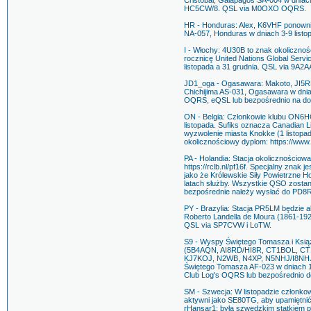
Cristobal, Galapagos SA-004 w dnia
HC5CW/8. QSL via M0OXO OQRS.
HR - Honduras: Alex, K6VHF ponown
NA-057, Honduras w dniach 3-9 list
I - Włochy: 4U30B to znak okoliczn
rocznicę United Nations Global Servi
listopada a 31 grudnia. QSL via 9A2A
JD1_oga - Ogasawara: Makoto, JI5R
Chichijima AS-031, Ogasawara w dnia
OQRS, eQSL lub bezpośrednio na d
ON - Belgia: Członkowie klubu ON6H
listopada. Sufiks oznacza Canadian 
wyzwolenie miasta Knokke (1 listopa
okolicznościowy dyplom: https://www
PA - Holandia: Stacja okolicznościo
https://rclb.nl/pf16f. Specjalny znak
jako że Królewskie Siły Powietrzne Ho
latach służby. Wszystkie QSO zostan
bezpośrednie należy wysłać do PD8
PY - Brazylia: Stacja PR5LM będzie a
Roberto Landella de Moura (1861-192
QSL via SP7CVW i LoTW.
S9 - Wyspy Świętego Tomasza i Książ
(5B4AQN, AI8RD/HI8R, CT1BOL, CT
KJ7KOJ, N2WB, N4XP, N5NHJ/I8NHJ
Świętego Tomasza AF-023 w dniach 1
Club Log's OQRS lub bezpośrednio
SM - Szwecja: W listopadzie członk
aktywni jako SE80TG, aby upamiętnić 
rHansar1; była szwedzkim statkiem p