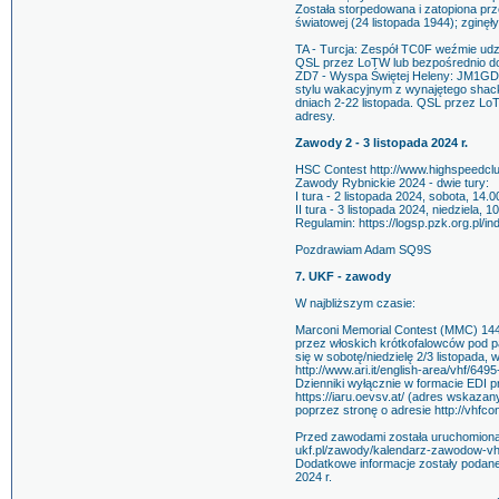
Została storpedowana i zatopiona pr
światowej (24 listopada 1944); zginęły
TA - Turcja: Zespół TC0F weźmie u
QSL przez LoTW lub bezpośrednio d
ZD7 - Wyspa Świętej Heleny: JM1GD
stylu wakacyjnym z wynajętego sha
dniach 2-22 listopada. QSL przez L
adresy.
Zawody 2 - 3 listopada 2024 r.
HSC Contest http://www.highspeedclu
Zawody Rybnickie 2024 - dwie tury:
I tura - 2 listopada 2024, sobota, 14.
II tura - 3 listopada 2024, niedziela, 
Regulamin: https://logsp.pzk.org.pl/
Pozdrawiam Adam SQ9S
7. UKF - zawody
W najbliższym czasie:
Marconi Memorial Contest (MMC) 144
przez włoskich krótkofalowców pod 
się w sobotę/niedzielę 2/3 listopada
http://www.ari.it/english-area/vhf/64
Dzienniki wyłącznie w formacie EDI 
https://iaru.oevsv.at/ (adres wskaza
poprzez stronę o adresie http://vhfcon
Przed zawodami została uruchomiona f
ukf.pl/zawody/kalendarz-zawodow-vhf-
Dodatkowe informacje zostały podane
2024 r.