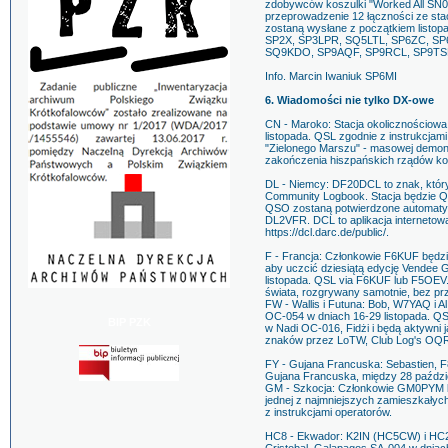
zdobywców koszulki "Worked All SN0H
przeprowadzenie 12 łączności ze s
zostaną wysłane z początkiem listopad
SP2X, SP3LPR, SQ5LTL, SP6ZC, S
SQ9KDO, SP9AQF, SP9RCL, SP9TS
Info. Marcin Iwaniuk SP6MI
6. Wiadomości nie tylko DX-owe
CN - Maroko: Stacja okolicznościow
listopada. QSL zgodnie z instrukcjami
"Zielonego Marszu" - masowej demons
zakończenia hiszpańskich rządów kol
DL - Niemcy: DF20DCL to znak, któr
Community Logbook. Stacja będzie QR
QSO zostaną potwierdzone automatyc
DL2VFR. DCL to aplikacja interneto
https://dcl.darc.de/public/.
F - Francja: Członkowie F6KUF będzi
aby uczcić dziesiątą edycję Vendee 
listopada. QSL via F6KUF lub F5OEV.
świata, rozgrywany samotnie, bez pr
FW - Wallis i Futuna: Bob, W7YAQ i 
OC-054 w dniach 16-29 listopada. Q
BIP PZK
w Nadi OC-016, Fidżi i będą aktywni 
znaków przez LoTW, Club Log's OQ
FY - Gujana Francuska: Sebastien,
Gujana Francuska, między 28 paździ
GM - Szkocja: Członkowie GM0PYM b
jednej z najmniejszych zamieszkałych
z instrukcjami operatorów.
HC8 - Ekwador: K2IN (HC5CW) i HC