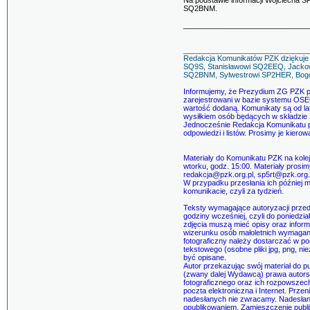
Na podstawie informacji Wojciecha 
SQ2BNM.
______________________________
______________________________
Redakcja Komunikatów PZK dziękuje 
SQ9S, Stanisławowi SQ2EEQ, Jacko
SQ2BNM, Sylwestrowi SP2HER, Bog
Informujemy, że Prezydium ZG PZK p
zarejestrowani w bazie systemu OSEC
wartość dodaną. Komunikaty są od l
wysiłkiem osób będących w składzie 
Jednocześnie Redakcja Komunikatu pr
odpowiedzi i listów. Prosimy je kiero
Materiały do Komunikatu PZK na kolej
wtorku, godz. 15:00. Materiały prosi
redakcja@pzk.org.pl, sp5rt@pzk.org.
W przypadku przesłania ich później
komunikacie, czyli za tydzień.
Teksty wymagające autoryzacji przed
godziny wcześniej, czyli do poniedzia
zdjęcia muszą mieć opisy oraz infor
wizerunku osób małoletnich wymagan
fotograficzny należy dostarczać w po
tekstowego (osobne pliki jpg, png, n
być opisane.
Autor przekazując swój materiał do p
(zwany dalej Wydawcą) prawa autorski
fotograficznego oraz ich rozpowszech
poczta elektroniczna i Internet. Prze
nadesłanych nie zwracamy. Nadesłanie
opublikowaniem. Zamieszczenie publik