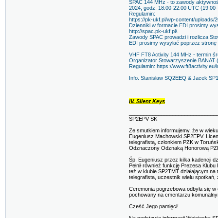
SPAC 144 MHz - to zawody aktywności
2024, godz. 18:00-22:00 UTC (19:00-
Regulamin:
https://pk-ukf.pl/wp-content/uploads
Dzienniki w formacie EDI prosimy wys
http://spac.pk-ukf.pl/.
Zawody SPAC prowadzi i rozlicza Sto
EDI prosimy wysyłać poprzez stronę o 
VHF FT8 Activity 144 MHz - termin śr
Organizator Stowarzyszenie BANAT 
Regulamin: https://www.ft8activity.eu/
Info. Stanisław SQ2EEQ & Jacek S
IV. Silent Keys
______________________________
SP2EPV SK
Ze smutkiem informujemy, że w wieku
Eugeniusz Machowski SP2EPV. Licenc
telegrafistą, członkiem PZK w Toru
Odznaczony Odznaką Honorową PZK 
Śp. Eugeniusz przez kilka kadencji d
Pełnił również funkcję Prezesa Klub
też w klubie SP2TMT działającym na t
telegrafista, uczestnik wielu spotkań
Ceremonia pogrzebowa odbyła się w d
pochowany na cmentarzu komunalnym
Cześć Jego pamięci!