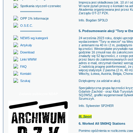
Impreza jest składkowa (ok. 10 zł / o
Spotkania styczeń-czerwiec
W razie pytań proszę o kontakt na a
Akademia organizowana jest przez K
******************
Zarządu OT-27 PZK.
OPP 1% Informacje
Info. Bogdan SP3LD
O.S.E.C.
5. Podsumowanie akcji "Tory w Ete
******************
NEWS wg kategorii
24 września 2023 roku, dzięki uprze
wydarzeniem "Tory w eterze" na Weste
Artykuły
z antenami na 40 m i 2 m, podpiętymi
łączności. Westerplatte przywitało n
Download
godzinie 16 zmusił nas do zakończen
znalazły się 52 łączności, z czego p
Linki WWW
przez biuro do zainteresowanych osó
adres e-mail, otrzymał również wersję
FAQ
Z radością pragnę poinformować, że 
więcej statystyk 2 pasma (2 m, 40 m)
Kontakt
Włochy, Łotwa, Austria, Belgia, Chorw
Szukaj
Dziękujemy za udział w akcji.
Specjalistyczna grupa łączności kr
Gdańsk-Zachód - oraz Klub Turystyki 
Zadanie publiczne NDAP
SQ2WSZ, grafiki wygenerował Sylwe
Szumczyk.
Info. Sylwester SP2HER
III. Sport
6. Worked All SN0HQ Stations
Pomimo opóźnienia w rozliczeniu zaw