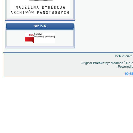
BIP PZK
PZK © 2026.
Original
TweakIt
by: Madman
ˇ
Re-d
Powered b
90,68