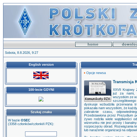
Sobota, 8.8.2026, 9:27
English version
Tr
Opcje newsa
Transmisja 
100-lecie GDYNI
XXVII Krajowy 
już za nami, 
wszystkim ze wz
szczegółowego
dyskusje wzbudziła przerwana t
pokazała nam wszystkim, że każdy 
zabraknie czasu, odpowiednieg
Szukaj znaku
Przedstawiona przez Prezydium popr
żywo rodziła wiele wątpliwości 
W bazie
OSEC
wizerunku nie jest prosty i banaln
(3358 członków/członkiń PZK):
rozpoczęciu obrad. Rozwiązania tej
lub narażenie organizacji na odpow