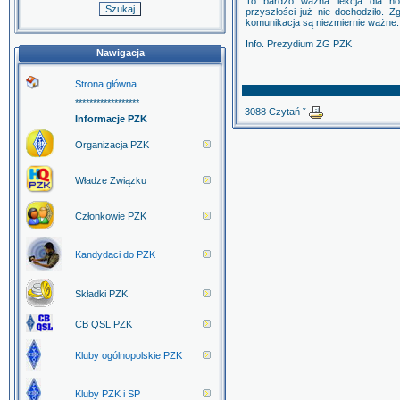
To bardzo ważna lekcja dla n
przyszłości już nie dochodziło. 
komunikacja są niezmiernie ważne.
Info. Prezydium ZG PZK
Nawigacja
Strona główna
******************
3088 Czytań ˇ
Informacje PZK
Organizacja PZK
Władze Związku
Członkowie PZK
Kandydaci do PZK
Składki PZK
CB QSL PZK
Kluby ogólnopolskie PZK
Kluby PZK i SP