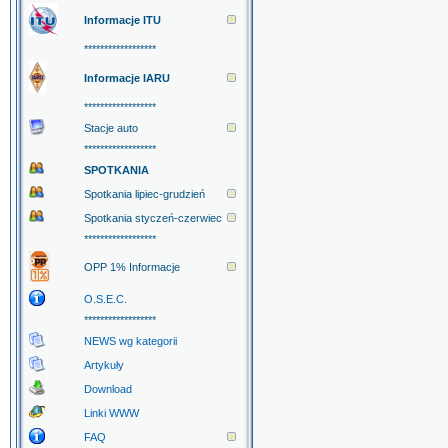
Informacje ITU
******************
Informacje IARU
******************
Stacje auto
******************
SPOTKANIA
Spotkania lipiec-grudzień
Spotkania styczeń-czerwiec
******************
OPP 1% Informacje
O.S.E.C.
******************
NEWS wg kategorii
Artykuły
Download
Linki WWW
FAQ