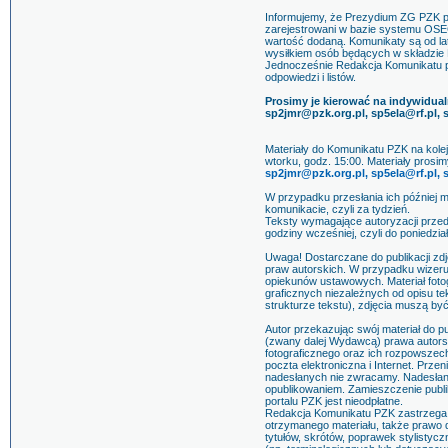
Informujemy, że Prezydium ZG PZK p
zarejestrowani w bazie systemu OSEC
wartość dodaną. Komunikaty są od l
wysiłkiem osób będących w składzie 
Jednocześnie Redakcja Komunikatu pr
odpowiedzi i listów.
Prosimy je kierować na indywidual
sp2jmr@pzk.org.pl, sp5ela@rf.pl,
Materiały do Komunikatu PZK na kolej
wtorku, godz. 15:00. Materiały prosi
sp2jmr@pzk.org.pl, sp5ela@rf.pl,
W przypadku przesłania ich później
komunikacie, czyli za tydzień.
Teksty wymagające autoryzacji przed
godziny wcześniej, czyli do poniedzia
Uwaga! Dostarczane do publikacji zd
praw autorskich. W przypadku wizer
opiekunów ustawowych. Materiał fotog
graficznych niezależnych od opisu te
strukturze tekstu), zdjęcia muszą by
Autor przekazując swój materiał do p
(zwany dalej Wydawcą) prawa autorski
fotograficznego oraz ich rozpowszech
poczta elektroniczna i Internet. Prze
nadesłanych nie zwracamy. Nadesłanie
opublikowaniem. Zamieszczenie publik
portalu PZK jest nieodpłatne.
Redakcja Komunikatu PZK zastrzega 
otrzymanego materiału, także prawo
tytułów, skrótów, poprawek stylistyc