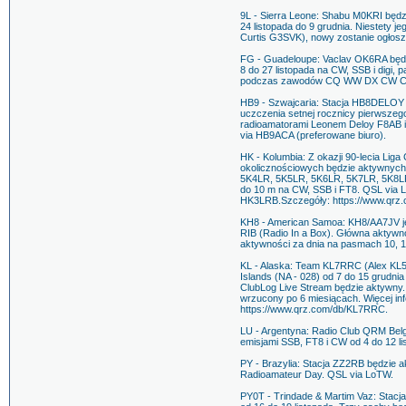
9L - Sierra Leone: Shabu M0KRI będz
24 listopada do 9 grudnia. Niestety 
Curtis G3SVK), nowy zostanie ogłos
FG - Guadeloupe: Vaclav OK6RA będ
8 do 27 listopada na CW, SSB i digi
podczas zawodów CQ WW DX CW Con
HB9 - Szwajcaria: Stacja HB8DELOY b
uczczenia setnej rocznicy pierwszeg
radioamatorami Leonem Deloy F8AB i
via HB9ACA (preferowane biuro).
HK - Kolumbia: Z okazji 90-lecia Lig
okolicznościowych będzie aktywnych 
5K4LR, 5K5LR, 5K6LR, 5K7LR, 5K8LR
do 10 m na CW, SSB i FT8. QSL via 
HK3LRB.Szczegóły: https://www.qrz
KH8 - American Samoa: KH8/AA7JV je
RIB (Radio In a Box). Główna aktywn
aktywności za dnia na pasmach 10, 1
KL - Alaska: Team KL7RRC (Alex KL5C
Islands (NA - 028) od 7 do 15 grudni
ClubLog Live Stream będzie aktywny
wrzucony po 6 miesiącach. Więcej inf
https://www.qrz.com/db/KL7RRC.
LU - Argentyna: Radio Club QRM Be
emisjami SSB, FT8 i CW od 4 do 12 li
PY - Brazylia: Stacja ZZ2RB będzie ak
Radioamateur Day. QSL via LoTW.
PY0T - Trindade & Martim Vaz: Stacja