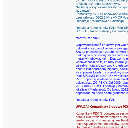
(np. terminologicznych lub dotycząc
artykułu bez podania przyczyny.
Nie będą przyjmowane teksty nie s
językowej.
Komunikaty PZK są nadawane w każdą
częstotliwości 3702,5 KHz +/- QRM, 
Redakcję Krótkofalowca Polskiego.
Redakcja Komunikatów PZK: Piotr SP
SP3SLU - także nadający komunikat
*Motto Redakcji
Odpowiedzialność za słowo jest wa
człowieka, szczególnie kiedy występu
Służba prawdzie jest zatem nie tylk
funkcyjnych ze strony wszystkich czł
moralnym obowiązkiem. Dotyczy to r
W nawiązaniu do tej zasady informu
wszelkich starań, aby ww. kryteria zo
często jest obarczony błędami, zawi
są w prawie każdym co środowym wy
Piotr SP2JMR od KZD PZK w Kołobrz
PZK rozpoczął wydawanie Komunikat
sekretariatu ZG PZK"). Od 2009 roku
2013 Jurek SP3SLU nadający komunika
lokalizacji Mariantów). Od lutego 202
odpowiada za nową szatę graficzną 
Redakcja Komunikatów PZK
UWAGA! Komunikaty środowe PZK 
Komunikaty PZK (środowe), wcześnie
pocztą elektroniczną w ramach subsk
wiadomościami organizacyjnymi Pols
dotyczącymi innych podmiotów, ale z
Do roku 2018 adresy e-mail subskryb