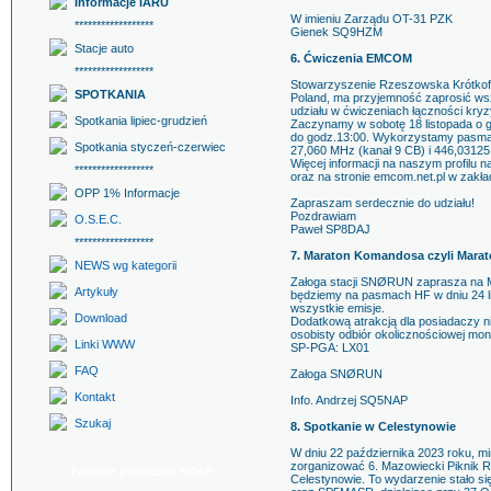
Informacje IARU
W imieniu Zarządu OT-31 PZK
******************
Gienek SQ9HZM
Stacje auto
6. Ćwiczenia EMCOM
******************
Stowarzyszenie Rzeszowska Krótkof
SPOTKANIA
Poland, ma przyjemność zaprosić wsz
udziału w ćwiczeniach łączności kry
Spotkania lipiec-grudzień
Zaczynamy w sobotę 18 listopada o g
do godz.13:00. Wykorzystamy pasma
Spotkania styczeń-czerwiec
27,060 MHz (kanał 9 CB) i 446,03125
Więcej informacji na naszym profil
******************
oraz na stronie emcom.net.pl w zakła
OPP 1% Informacje
Zapraszam serdecznie do udziału!
Pozdrawiam
O.S.E.C.
Paweł SP8DAJ
******************
7. Maraton Komandosa czyli Marato
NEWS wg kategorii
Załoga stacji SNØRUN zaprasza na Ma
Artykuły
będziemy na pasmach HF w dniu 24 l
wszystkie emisje.
Download
Dodatkową atrakcją dla posiadaczy ni
osobisty odbiór okolicznościowej mon
Linki WWW
SP-PGA: LX01
FAQ
Załoga SNØRUN
Kontakt
Info. Andrzej SQ5NAP
Szukaj
8. Spotkanie w Celestynowie
W dniu 22 października 2023 roku, m
zorganizować 6. Mazowiecki Piknik R
Zadanie publiczne NDAP
Celestynowie. To wydarzenie stało s