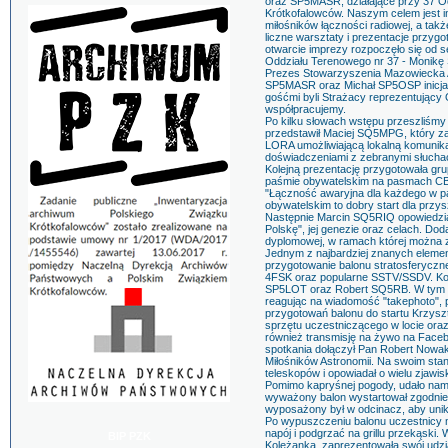
oraz SP5MASR, działające przy 37 O
Krótkofalowców. Naszym celem jest i
miłośników łączności radiowej, a tak
liczne warsztaty i prezentacje przyg
otwarcie imprezy rozpoczęło się od 
Oddziału Terenowego nr 37 - Monik
Prezes Stowarzyszenia Mazowiecka A
SP5MASR oraz Michał SP5OSP inicjat
gośćmi byli Strażacy reprezentujący 
współpracujemy.
Po kilku słowach wstępu przeszliśmy 
przedstawił Maciej SQ5MPG, który za
LORA umożliwiającą lokalną komunikac
doświadczeniami z zebranymi słucha
Kolejną prezentację przygotowała gru
paśmie obywatelskim na pasmach CB
"Łączność awaryjna dla każdego w p
obywatelskim to dobry start dla przy
Następnie Marcin SQ5RIQ opowiedział
Polskę", jej genezie oraz celach. D
dyplomowej, w ramach której można 
Jednym z najbardziej znanych eleme
przygotowanie balonu stratosferyczn
4FSK oraz popularne SSTV/SSDV. Kol
SP5LOT oraz Robert SQ5RB. W tym ro
reagując na wiadomość "takephoto", 
przygotowań balonu do startu Krzysz
sprzętu uczestniczącego w locie ora
również transmisję na żywo na Face
spotkania dołączył Pan Robert Nowa
Miłośników Astronomii. Na swoim sta
teleskopów i opowiadał o wielu zjawi
Pomimo kapryśnej pogody, udało nam 
wyważony balon wystartował zgodnie 
wyposażony był w odcinacz, aby unik
Po wypuszczeniu balonu uczestnicy mo
napój i podgrzać na grillu przekąsk
BIP PZK
Koleżanka, zaprezentowała swój udzia