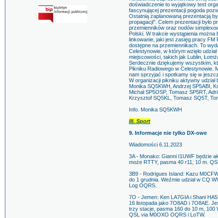
doświadczenie to wyjątkowy test orga
fascynującej prezentacji pogoda pozw
Ostatnią zaplanowaną prezentacją był
propagacji". Celem prezentacji było pr
przemienników oraz nodów simplexowy
Polski. W trakcie wystąpienia można b
linkowanie, jaki jest zasięg pracy F
dostępne na przemiennikach. To wyd
Celestynowie, w którym wzięło udział
miejscowości, takich jak Lublin, Ło
Serdecznie dziękujemy wszystkim, kt
Pikniku Radiowego w Celestynowie. 
nam sprzyjać i spotkamy się w jeszc
W organizacji pikniku aktywny udzia
Monika SQ5KWH, Andrzej SP5ABI, 
Michał SP5OSP, Tomasz SP5RT, Adr
Krzysztof SQ5KL, Tomasz SQ5T, T
Info. Monika SQ5KWH
III. Sport
9. Informacje nie tylko DX-owe
Wiadomości 6.11.2023
3A - Monako: Gianni I1UWF będzie ak
może RTTY, pasma 40 r11; 10 m. QS
3B9 - Rodrigues Island: Kazu M0CFW
do 1 grudnia. Weźmie udział w CQ 
Log OQRS.
7O - Jemen: Ken LA7GIA i Shani HA5D
16 listopada jako 7O8AD i 7O8AE. Jes
trzy stacje, pasma 160 do 10 m, 10
QSL via M0OXO OQRS i LoTW.