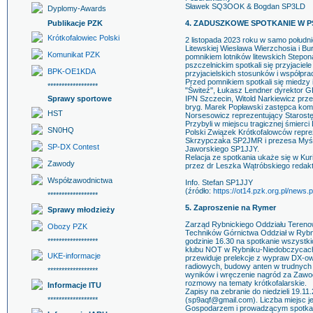
Sławek SQ3OOK & Bogdan SP3LD
Dyplomy-Awards
Publikacje PZK
4. ZADUSZKOWE SPOTKANIE W 
Krótkofalowiec Polski
2 listopada 2023 roku w samo połudn
Litewskiej Wiesława Wierzchosia i Bu
Komunikat PZK
pomnikiem lotników litewskich Stepon
pszczelnickim spotkali się przyjacie
BPK-OE1KDA
przyjacielskich stosunków i współpra
Przed pomnikiem spotkali się miedzy
******************
"Świteź", Łukasz Lendner dyrektor G
Sprawy sportowe
IPN Szczecin, Witold Narkiewicz prze
bryg. Marek Popławski zastępca kom
HST
Norsesowicz reprezentujący Starostę 
Przybyli w miejscu tragicznej śmierci L
SN0HQ
Polski Związek Krótkofalowców repre
Skrzypczaka SP2JMR i prezesa Myśl
SP-DX Contest
Jaworskiego SP1JJY.
Relacja ze spotkania ukaże się w Ku
Zawody
przez dr Leszka Wątróbskiego redakt
Współzawodnictwa
Info. Stefan SP1JJY
(źródło:
https://ot14.pzk.org.pl/news.
******************
5. Zaproszenie na Rymer
Sprawy młodzieży
Zarząd Rybnickiego Oddziału Tereno
Obozy PZK
Techników Górnictwa Oddział w Rybni
******************
godzinie 16.30 na spotkanie wszystkic
klubu NOT w Rybniku-Niedobczycach 
UKE-informacje
przewiduje prelekcje z wypraw DX-ow
radiowych, budowy anten w trudnych
******************
wyników i wręczenie nagród za Zawo
rozmowy na tematy krótkofalarskie.
Informacje ITU
Zapisy na zebranie do niedzieli 19.1
******************
(sp9aqf@gmail.com). Liczba miejsc jes
Gospodarzem i prowadzącym spotkani