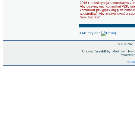
2018 r. subskrypcja komunikatów zo
Aby otrzymywać Komunikat PZK, nale
komunikat-pzk@pzk.org.pl w temacie 
apostrofów). Aby zrezygnować z sub
"unsubscribe".
4141 Czytań ˇ
PZK © 2026.
Original
TweakIt
by: Madman
ˇ
Re-d
Powered b
90,66