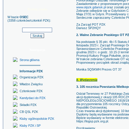
Pomorskiego Oddziału Terenowego P
Zawiadomienie z proponowanym porzą
www.otpzk.gdansk.pl
oraz zostało p
Szukaj znaku
Zebranie odbędzie się w Gdyńskim C
Maja 27/31 w Gdyni. Przewidywany cz
W bazie
OSEC
Serdecznie zapraszamy Członków PO
(3358 członków/członkiń PZK):
Za Zarząd POT PZK
Dariusz SP2HQY
2. Walne Zebranie Praskiego OT P
Na podstawie § 35 pkt. 4b i 5 Statut
listopada 2023 r. Zarząd Praskiego 
Sprawozdawcze Członków Praskiego 
Nawigacja
grudnia 2023 r. o godz. 10.15 (I term
Promocji Kultury Praga Południe, prz
W trakcie zebrania Członkowie OT w
Strona główna
Proponowany porządek obrad znajduj
******************
Monika SQ5KWH Prezes OT 37
Informacje PZK
Organizacja PZK
II. Wydarzenia
Władze Związku
3. 105 rocznica Powstania Wielkop
Członkowie PZK
Odział Terenowy nr 27 Polskiego Zwi
akcji dyplomowej z okazji 105 
Kandydaci do PZK
NIEPODLEGŁOŚCIOWEGO 1918/19, org
dla przypomnienia 105 rocznicy Odzys
Składki PZK
Republiki Ostrowskiej.
Czas trwania akcji dyplomowej: 10 lis
CB QSL PZK
Dyplomy będą wydawane na podstawi
Będzie wydawany w formie elektronic
Kluby ogólnopolskie PZK
https://logsp.pzk.org.pl.
Kluby PZK i SP
Pozdrawiamy