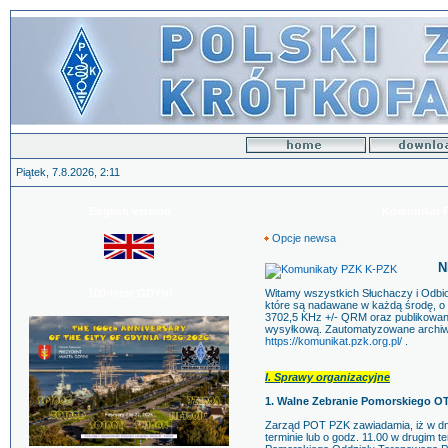
Piątek, 7.8.2026, 2:11
English version
Komunikat P
Opcje newsa
N
100-lecie GDYNI
Witamy wszystkich Słuchaczy i Odb
które są nadawane w każdą środę, o g
3702,5 KHz +/- QRM oraz publikowane 
wysyłkową. Zautomatyzowane archiw
https://komunikat.pzk.org.pl/
.
I. Sprawy organizacyjne
1. Walne Zebranie Pomorskiego O
Zarząd POT PZK zawiadamia, iż w dni
terminie lub o godz. 11.00 w drugim 