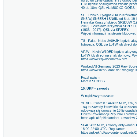
od 16 do 19 listopada. Trzy osoby bę
FT8 będzie obsługiwana zdalnie prz
40 do 10m. QSL via M0OXO OQRS.
SP - Polska: Bydgoski Klub Krótkof
SN3IW, SN6ESH i SN6IU od 6 do 19 l
Henryka Kruszyńskiego SP2BUW (195
2018), Bolesława Krzyminia SP2ESH 
(1933 - 2017). QSL via SP2PBY.
Więcej informacji na stronie klubowej:
T8 - Palau: Nobu JA0HJH będzie akt
listopada. QSL via LoTW lub direct 
VP2V - Kevin W1DED będzie aktywny 
LoTW lub direct na znak domowy. 
https://www.cqww.com/raw.htm.
Worked All Germany 2023 Raw Score
https://www.dxhf2.darc.de/~waglog/us
Pozdrawiam
Marcin SP3BBS
10. UKF - zawody
W najbliższym czasie:
YL VHF Contest 144/432 MHz, CW, SSB
- są to zawody łotewskie dla uczczen
odbywają się corocznie 18 listopada 
Dniem Proklamacji Republiki Łotews
https://pk-ukf.pl/kalendarz-zawodow-
SPAC 432 MHz, zawody aktywności UK
18:00-22:00 UTC. Regulamin:
https://pk-ukf.pl/wp-content/uploads