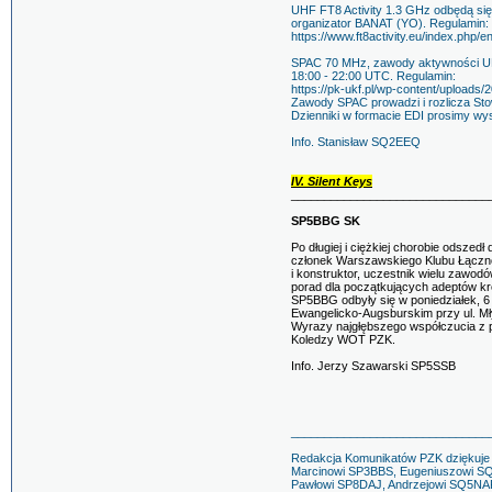
UHF FT8 Activity 1.3 GHz odbędą się
organizator BANAT (YO). Regulamin:
https://www.ft8activity.eu/index.php/en
SPAC 70 MHz, zawody aktywności UKF
18:00 - 22:00 UTC. Regulamin:
https://pk-ukf.pl/wp-content/upload
Zawody SPAC prowadzi i rozlicza Sto
Dzienniki w formacie EDI prosimy wysy
Info. Stanisław SQ2EEQ
IV. Silent Keys
______________________________
SP5BBG SK
Po długiej i ciężkiej chorobie odsze
członek Warszawskiego Klubu Łączn
i konstruktor, uczestnik wielu zawod
porad dla początkujących adeptów k
SP5BBG odbyły się w poniedziałek, 6
Ewangelicko-Augsburskim przy ul. Mł
Wyrazy najgłębszego współczucia z po
Koledzy WOT PZK.
Info. Jerzy Szawarski SP5SSB
______________________________
Redakcja Komunikatów PZK dziękuje 
Marcinowi SP3BBS, Eugeniuszowi S
Pawłowi SP8DAJ, Andrzejowi SQ5NAP