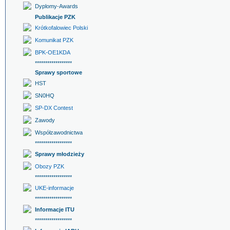
Dyplomy-Awards
Publikacje PZK
Krótkofalowiec Polski
Komunikat PZK
BPK-OE1KDA
******************
Sprawy sportowe
HST
SN0HQ
SP-DX Contest
Zawody
Współzawodnictwa
******************
Sprawy młodzieży
Obozy PZK
******************
UKE-informacje
******************
Informacje ITU
******************