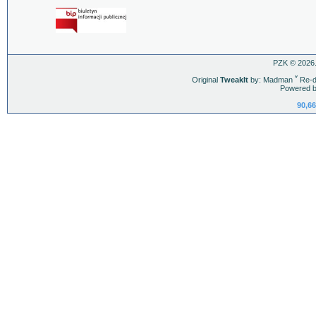
PZK © 2026.
Original
TweakIt
by: Madman
ˇ
Re-d
Powered b
90,66