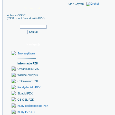
3347 Czytań ˇ
Szukaj znaku
W bazie
OSEC
(3358 członków/członkiń PZK):
Nawigacja
Strona główna
******************
Informacje PZK
Organizacja PZK
Władze Związku
Członkowie PZK
Kandydaci do PZK
Składki PZK
CB QSL PZK
Kluby ogólnopolskie PZK
Kluby PZK i SP