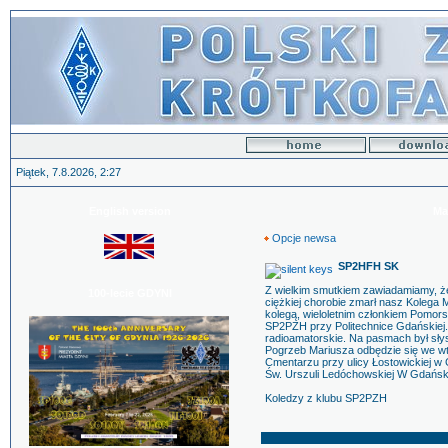
Piątek, 7.8.2026, 2:27
English version
Ma
Opcje newsa
SP2HFH SK
Z wielkim smutkiem zawiadamiamy, że 
100-lecie GDYNI
ciężkiej chorobie zmarł nasz Kolega
kolegą, wieloletnim członkiem Pomor
SP2PZH przy Politechnice Gdańskiej. 
radioamatorskie. Na pasmach był sł
Pogrzeb Mariusza odbędzie się we wt
Cmentarzu przy ulicy Łostowickiej w 
Św. Urszuli Ledóchowskiej W Gdańsku
Koledzy z klubu SP2PZH