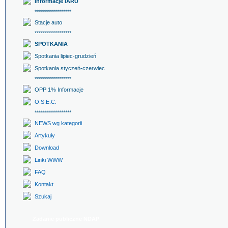
Informacje IARU
******************
Stacje auto
******************
SPOTKANIA
Spotkania lipiec-grudzień
Spotkania styczeń-czerwiec
******************
OPP 1% Informacje
O.S.E.C.
******************
NEWS wg kategorii
Artykuły
Download
Linki WWW
FAQ
Kontakt
Szukaj
Zadanie publiczne NDAP