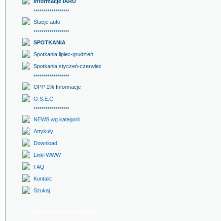
Informacje IARU
******************
Stacje auto
******************
SPOTKANIA
Spotkania lipiec-grudzień
Spotkania styczeń-czerwiec
******************
OPP 1% Informacje
O.S.E.C.
******************
NEWS wg kategorii
Artykuły
Download
Linki WWW
FAQ
Kontakt
Szukaj
Zadanie publiczne NDAP