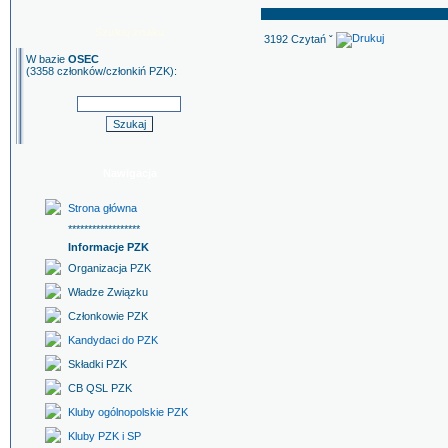
Szukaj znaku
3192 Czytań ˇ
W bazie
OSEC
(3358 członków/członkiń PZK):
Nawigacja
Strona główna
******************
Informacje PZK
Organizacja PZK
Władze Związku
Członkowie PZK
Kandydaci do PZK
Składki PZK
CB QSL PZK
Kluby ogólnopolskie PZK
Kluby PZK i SP