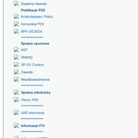
Dyplomy-Awards
Publikacje PZK
Krótkofalowiec Polski
Komunikat PZK
BPK-OE1KDA
******************
Sprawy sportowe
HST
SN0HQ
SP-DX Contest
Zawody
Współzawodnictwa
******************
Sprawy młodzieży
Obozy PZK
******************
UKE-informacje
******************
Informacje ITU
******************