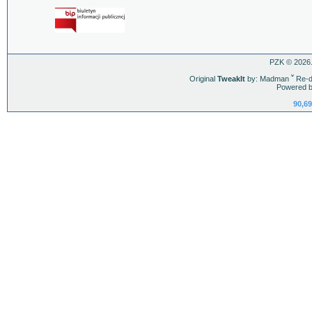
PZK © 2026.
Original
TweakIt
by: Madman
ˇ
Re-d
Powered b
90,69