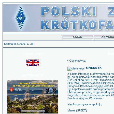
Sobota, 8.8.2026, 17:36
English version
Józe
Opcje newsa
SP6DNS SK
Z żalem informuję o otrzymanej od rod
100-lecie GDYNI
lat, po długotrwałej chorobie zmarł 
Ś.P. Józef do 2021 r. roku był człon
SP6PWW, Stowarzyszenia Elektryków 
Przyjaciół Brochowa inicjując kilka la
Był zapalonym miłośnikiem pasma 6m,
EME w tym pasmie, czego niestety ni
Pogrzeb rozpocznie się we wtorek 20 
Brochowskiej we Wrocławiu.
Niech spoczywa w spokoju,
Marek (SP6DT)