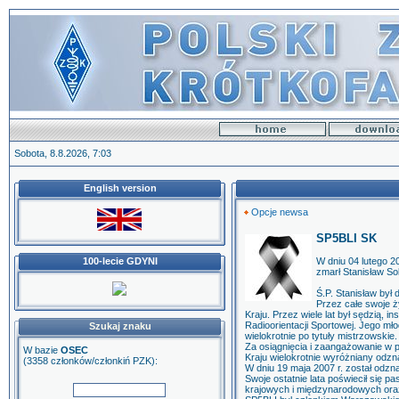
Sobota, 8.8.2026, 7:03
English version
Opcje newsa
SP5BLI SK
100-lecie GDYNI
W dniu 04 lutego 2
zmarł Stanisław S
Ś.P. Stanisław by
Przez całe swoje ż
Kraju. Przez wiele lat był sędzią, 
Radioorientacji Sportowej. Jego mł
Szukaj znaku
wielokrotnie po tytuły mistrzowskie.
Za osiągnięcia i zaangażowanie w p
W bazie
OSEC
Kraju wielokrotnie wyróżniany odz
(3358 członków/członkiń PZK):
W dniu 19 maja 2007 r. został od
Swoje ostatnie lata poświecił się p
krajowych i międzynarodowych oraz 