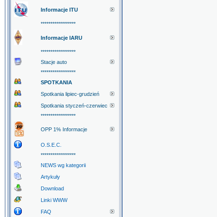
Informacje ITU
******************
Informacje IARU
******************
Stacje auto
******************
SPOTKANIA
Spotkania lipiec-grudzień
Spotkania styczeń-czerwiec
******************
OPP 1% Informacje
O.S.E.C.
******************
NEWS wg kategorii
Artykuły
Download
Linki WWW
FAQ