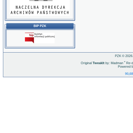
BIP PZK
PZK © 2026.
Original
TweakIt
by: Madman
ˇ
Re-d
Powered b
90,68