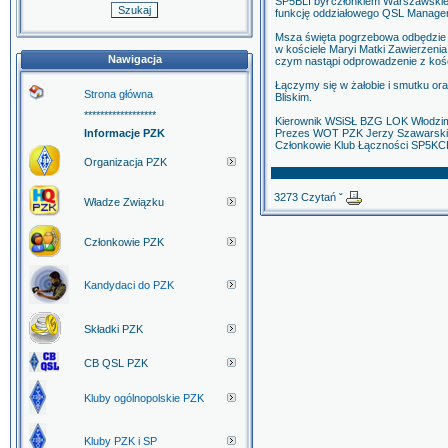
SP5BLI był członkiem Warszawskie
funkcję oddziałowego QSL Manage
Msza święta pogrzebowa odbędzie si
w kościele Maryi Matki Zawierzenia
Nawigacja
czym nastąpi odprowadzenie z koś
Łączymy się w żałobie i smutku or
Strona główna
Bliskim.
******************
Kierownik WSiSŁ BZG LOK Włodz
Informacje PZK
Prezes WOT PZK Jerzy Szawarsk
Członkowie Klub Łączności SP5K
Organizacja PZK
3273 Czytań ˇ
Władze Związku
Członkowie PZK
Kandydaci do PZK
Składki PZK
CB QSL PZK
Kluby ogólnopolskie PZK
Kluby PZK i SP