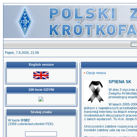
Piątek, 7.8.2026, 21:58
English version
Opcje newsa
SP5ENA SK
100-lecie GDYNI
W dniu 3 stycznia
Związku Krótkofal
prowadzącą współz
W latach 2005-2006
jednym z największych przedsiębi
transmisji Internetu na liniach en
Szukaj znaku
środowiskach decyzyjnych pracowni
z takich wydarzeń. To m.in. dzięki 
W bazie
OSEC
(3358 członków/członkiń PZK):
Uroczystości żałobne rozpoczną się
kondukt żałobny uda się na Cmenta