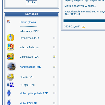
Wyrazy najgłębszego współczucia 
Mirku, spoczywaj w pokoju.
Na podstawie informacji otrzyman
Nawigacja
Piotr SP2JMR
Strona główna
3324 Czytań ˇ
******************
Informacje PZK
Organizacja PZK
Władze Związku
Członkowie PZK
Kandydaci do PZK
Składki PZK
CB QSL PZK
Kluby ogólnopolskie PZK
Kluby PZK i SP