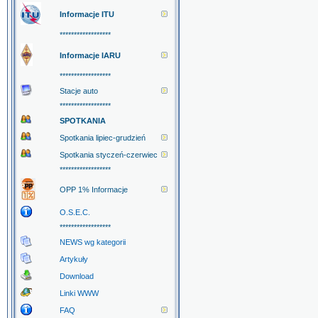
Informacje ITU
******************
Informacje IARU
******************
Stacje auto
******************
SPOTKANIA
Spotkania lipiec-grudzień
Spotkania styczeń-czerwiec
******************
OPP 1% Informacje
O.S.E.C.
******************
NEWS wg kategorii
Artykuły
Download
Linki WWW
FAQ