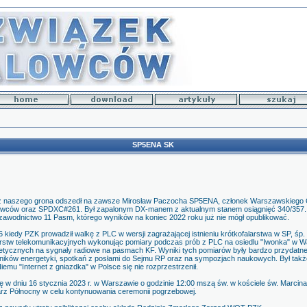
SP5ENA SK
 z naszego grona odszedł na zawsze Mirosław Paczocha SP5ENA, członek Warszawskiego 
owców oraz SPDXC#261. Był zapalonym DX-manem z aktualnym stanem osiągnięć 340/357.
awodnictwo 11 Pasm, którego wyników na koniec 2022 roku już nie mógł opublikować.
 kiedy PZK prowadził walkę z PLC w wersji zagrażającej istnieniu krótkofalarstwa w SP, ś
orstw telekomunikacyjnych wykonując pomiary podczas prób z PLC na osiedlu "Iwonka" w W
ergetycznych na sygnały radiowe na pasmach KF. Wyniki tych pomiarów były bardzo przydatn
ków energetyki, spotkań z posłami do Sejmu RP oraz na sympozjach naukowych. Był także
Niemu "Internet z gniazdka" w Polsce się nie rozprzestrzenił.
 w dniu 16 stycznia 2023 r. w Warszawie o godzinie 12:00 mszą św. w kościele św. Marcina 
rz Północny w celu kontynuowania ceremonii pogrzebowej.