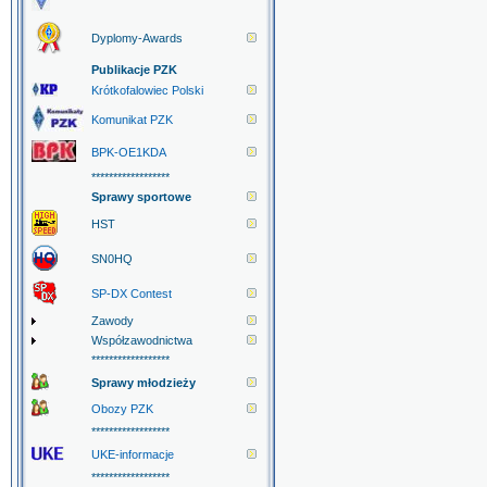
Dyplomy-Awards
Publikacje PZK
Krótkofalowiec Polski
Komunikat PZK
BPK-OE1KDA
******************
Sprawy sportowe
HST
SN0HQ
SP-DX Contest
Zawody
Współzawodnictwa
******************
Sprawy młodzieży
Obozy PZK
******************
UKE-informacje
******************