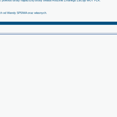
z powodu utraty najbliższej osoby składa Rodzinie Zmarłego Zarząd WOT PZK.
ych od Wandy SP5IWA oraz własnych.