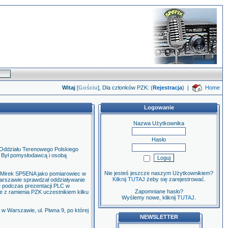
Witaj
[
Gościu
], Dla członków PZK: (
Rejestracja
)
|
Home
Logowanie
Nazwa Użytkownika
Hasło
Oddziału Terenowego Polskiego
 Był pomysłodawcą i osobą
Nie jesteś jeszcze naszym Użytkownikiem?
p. Mirek SP5ENA jako pomiarowiec w
Kilknij TUTAJ
żeby się zarejestrować.
arszawie sprawdzał oddziaływanie
e podczas prezentacji PLC w
Zapomniane hasło?
 z ramienia PZK uczestnikiem kilku
Wyślemy nowe, kliknij
TUTAJ
.
w Warszawie, ul. Piwna 9, po której
NEWSLETTER