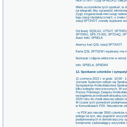
Nick UT5UT i Zygi SP5ELA (z całą p
Wielu uczestników tych spotkań, to 
na telegrafii. Aby sprawdzić element
Zygi) zorganizowali mini sesję radio
logu stacji rdydaktycznejr1; o zna
stacji SP73VOT zostały wypisane ws
Od lewej: SQ5LNJ, UT5UT, SP7DR
SP7DRU, SP5-73-002, SP7GAQ, SP7
Autor fotki: SP5ELA
Awersy kart QSL stacji SP73VOT
Karta QSL SP7SZW i wypisany rna mi
Ilustracje i zdjęcia widoczne w wersj
Info: SP5ELA, SP5EWX
12. Spotkanie członków i sympat
11 czerwca 2022 r. w godz. 10:00 -
Jeżowie Sudeckim odbyło się Spotk
Sympatyków Krótkofalarstwa Spotkani
kilku kolegów niezrzeszonych. W sum
Prezes Polskiego Związku Krótkofal
wystąpienia przedstawił aktualną sy
2020 roku do chwili obecnej odbyło s
W czasie tych posiedzeń podejmowan
w Komunikatach PZK. Niezależnie od
- w PZK jest niecałe 3500 członków ok
polega na tym, aby pogodzić wszystki
podejmowanych w demokratyczny sp
kompromis zadowalający wszystkie s