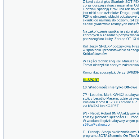
Z kolei zabrał głos Skarbnik SOT PZ
coraz gorszej sytuacji materialnej 
Oddziału spadają z roku na rok do k
jest niski stan członków. Drugą - po
PZK o obniżeniu składki oddziałowej 
składki co najmniej do poziomu 24 z
czasie gwałtownie rosnących kosztó
Na zakończenie spotkania zabrał gł
zebranych o zasadach pozyskiwania
poszczególne kluby. Zarząd OT-13 dy
Kol. Jerzy SP6BXP podziękował Pre
w spotkaniu i przedstawienie szczeg
Krótkofalowców.
W części technicznej Kol. Mariusz S
Temat cieszył się sporym zainteresow
Komunikat sporządził: Jerzy SP6BX
III. SPORT
13. Wiadomości nie tylko DX-owe
7P - Lesotho: Mark KW4XJ po aktywn
stolicy Lesotho Maseru, gdzie używ
Posiada Icoma IC-7300 i antenę GP
via KW4XJ lub KO4PZT.
9N - Nepal: Robert 9N7AA aktywny je
zaliczył pierwsze łączności z Europ
W weekend będzie aktywny w tym pa
s57dx@yahoo.com
F - Francja: Stacja okolicznościowa 
programu SOTA (Summits On The Air)