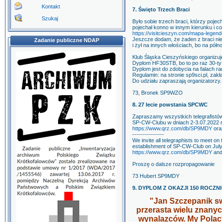
Kontakt
7. Święto Trzech Braci
Szukaj
Było sobie trzech braci, którzy poje
pojechał konno w innym kierunku i co 
https://visitcieszyn.com/mapa-legen
Jeszcze dodam, że żaden z braci nie
Zadanie publiczne NDAP
i żył na innych włościach, bo na pó
Klub Śląska Cieszyńskiego organizuj
Dyplom HF30STB, bo to po raz 30-ty
Dyplom jest do zdobycia na falach r
Regulamin: na stronie sp9sci.pl, z
Do udziału zapraszają organizatorzy.
73, Bronek SP9WZO
8. 27 lecie powstania SPCWC
Zapraszamy wszystkich telegrafistów
SP-CW-Clubu w dniach 2-3.07.2022 r
https://www.qrz.com/db/SP9MDY
or
----------------
We invite all telegraphists to meet on
establishment of SP-CW-Club on July 
https://www.qrz.com/db/SP9MDY
an
Proszę o dalsze rozpropagowanie
73 Hubert SP9MDY
9. DYPLOM Z OKAZJI 150 ROCZN
"Jan Szczepanik s
przerasta wielu znany
wynalazców. My Polac