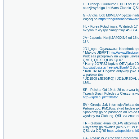
F - Francja: Guillaume F1IEH od 19
okazji wyścigu Le Mans Classic. QS
G - Anglia: Bob M0MJA/P będzie na
Więcej na
https://englishcastlesawar
HL - Korea Południowa: W dniach 1
aktywni z wyspy Sangch'uja AS-084.
JA - Japonia: Kenji JA4GXS/4 od 18
117.
JD1_oga - Ogasawara: Nadchodzące 
* Makoto JI5RPT
http://www.ji5rpt.co
Podczas przeprawy na wyspę usłys
QM01, QL09, QL08, QL07.
* Harry JG7PSJ będzie QRV jako J
http://jg7psj.starfree.jp/jd1bmh/
QSL vi
* Koh JA1ADT będzie aktywny jako J
w paśmie 6m.
* JD1BQI (JE3GRQ) i JD1/JR3DVL od 
EME.
SP - Polska: Od 19 do 26 czerwca b
Trzech Braci. Koledzy z Cieszyna wy
http://sp9sci.pl/hf30stb/
SV - Grecja: Jak informuje Aleksan
Paliouri Loc. KM19uw, skąd będzie 
Spotkamy go na pasmach od 6m do 8
wysłany na ClubLog. QSL via znak 
TR - Gabon: Ryan K0EFW otrzymał l
Usłyszmy go również jako S9EFW z
QSL via OQRS
https://dxpeditions.k
UA - Rosja: W 20 rocznicę programu