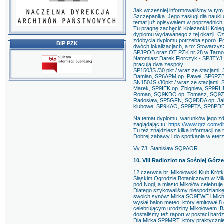
Jak wcześniej informowaliśmy w tym
Szczepanika. Jego zasługi dla nauki 
temat już opisywałem w poprzedni
Tu pragnę zachęcić Koleżanki i Kol
dyplomu wydawanego z tej okazji. Czas
zdobycia dyplomu potrzeba sporo. P
BIP PZK
dwóch lokalizacjach, a to: Stowarzy
SP3POB oraz OT PZK nr 28 w Tarnow
Natomiast Darek Florczyk - SP3TYJ
pracują dwa zespoły:
SP150JS /30 pkt./ wraz ze stacjami
Damian, SP6APM op. Paweł, SP6PZB 
SN150JS /30pkt./ wraz ze stacjami
Marek, SP9IEK op. Zbigniew, SP9RH
Roman, SQ9KDO op. Tomasz, SQ9ZA
Radosław, SP5GFN, SQ9DDA op. Jak
klubowe: SP9KAO, SP9PTA, SP8PDE /
Na temat dyplomu, warunków jego zd
zaglądając tu:
https://www.qrz.com/
Tu też znajdziesz kilka informacji na
Dobrej zabawy i do spotkania w eter
Vy 73. Stanisław SQ9AOR
10. VIII Radiozlot na Sośniej Górz
12 czerwca br. Mikołowski Klub Krót
Śląskim Ogrodzie Botanicznym w Mik
pod Nogi, a miasto Mikołów celebruje
Dlatego szykowaliśmy niespodziank
swoich synów: Mirka SO9EWE i Mich
wysłał balon meteo, który emitował
celebrującym urodziny Mikołowem. Bal
dostaliśmy też raport w postaci bardz
Dla Mirka SP9MRT, który praktycznie 