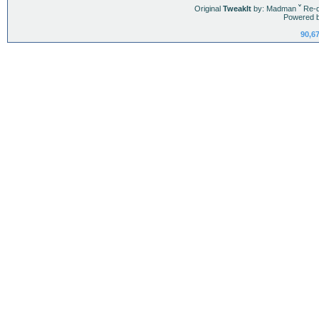
Original
TweakIt
by: Madman
ˇ
Re-d
Powered 
90,6