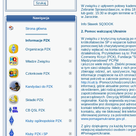
W związku z upływem połowy kadenc
Zebranie Sprawozdawcze, w dniu 18 
lub godz. 15:30 w drugim terminie w 
w Jarocinie.
Nawigacja
Info Sławek SQ3OOK
Strona główna
2. Pomoc walczącej Ukrainie
******************
W związku z krytyczną sytuacją po n
Informacje PZK
krótkofalowców SP o wsparcie ludnoś
pomocowej lub charytatywnej propon
Organizacja PZK
należy wpłacać na konta stowarzyszeń
działalnością. Przykładowo są to: Po
Czerwony Krzyż (PCK), Fundacja "S
Międzynarodowej" PCPM
Władze Związku
i jeszcze wiele innych. Zbiórki prow
w tym sieci sklepów. Wiele z nich p
zbierając odzież, art. spożywcze, hi
Członkowie PZK
informacje znajdziecie na ich strona
temat potrzeb w zakresie pomocy po
http://cutt.ly
/PomocUchodzcomzUkra
informacji, gdzie aktualnie pomoc uc
Kandydaci do PZK
określeniem, jaki rodzaj pomocy jest 
zapotrzebowanie przesyłane przez p
pozarządowych. Decyzją MSWiA udz
Składki PZK
regionalnie. Każdy wojewoda wyznac
wojewodów jest dostępna pod adre
kontakt telefoniczny należy podejm
CB QSL PZK
kontaktu, aby nie blokować linii tel
oferowanej pomocy za pośrednictwem
www.pomagamukrainie.gov.pl
.
Kluby ogólnopolskie PZK
Z góry dziękujemy za każdą formę 
niniejszej wiadomości osobom i orga
#PomagamUkrainie.
Kluby PZK i SP