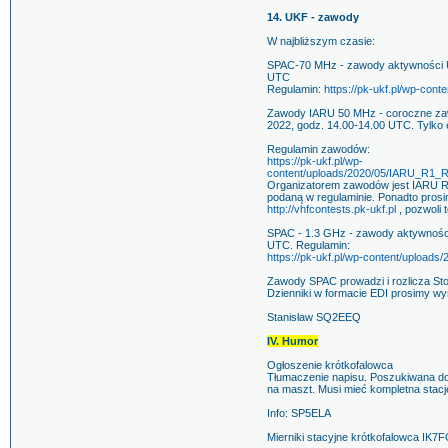
14. UKF - zawody
W najbliższym czasie:
SPAC-70 MHz - zawody aktywności UK
UTC
Regulamin:
https://pk-ukf.pl/wp-con
Zawody IARU 50 MHz - coroczne zaw
2022, godz. 14.00-14.00 UTC. Tylko 
Regulamin zawodów:
https://pk-ukf.pl/wp-
content/uploads/2020/05/IARU_R1
Organizatorem zawodów jest IARU R1
podaną w regulaminie. Ponadto pros
http://vhfcontests.pk-ukf.pl
, pozwoli 
SPAC - 1.3 GHz - zawody aktywności
UTC. Regulamin:
https://pk-ukf.pl/wp-content/upload
Zawody SPAC prowadzi i rozlicza St
Dzienniki w formacie EDI prosimy wy
Stanisław SQ2EEQ
IV. Humor
Ogłoszenie krótkofalowca
Tłumaczenie napisu. Poszukiwana dob
na maszt. Musi mieć kompletna stację
Info: SP5ELA
Mierniki stacyjne krótkofalowca IK7F