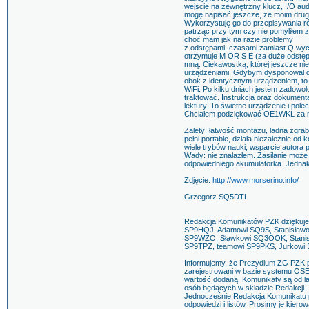
wejście na zewnętrzny klucz, I/O aud
mogę napisać jeszcze, że moim drug
Wykorzystuję go do przepisywania r
patrząc przy tym czy nie pomyliłem 
choć mam jak na razie problemy
z odstępami, czasami zamiast Q wyc
otrzymuje M OR S E (za duże odstę
mną. Ciekawostką, której jeszcze ni
urządzeniami. Gdybym dysponował dw
obok z identycznym urządzeniem, to
WiFi. Po kilku dniach jestem zadowolo
traktować. Instrukcja oraz dokument
lektury. To świetne urządzenie i pole
Chciałem podziękować OE1WKL za na
Zalety: łatwość montażu, ładna zgra
pełni portable, działa niezależnie od
wiele trybów nauki, wsparcie autora p
Wady: nie znalazłem. Zasilanie może
odpowiedniego akumulatorka. Jednak
Zdjęcie:
http://www.morserino.info/
Grzegorz SQ5DTL
______________________________
Redakcja Komunikatów PZK dziękuje 
SP9HQJ, Adamowi SQ9S, Stanisław
SP9WZO, Sławkowi SQ3OOK, Stanisł
SP9TPZ, teamowi SP9PKS, Jurkowi 
Informujemy, że Prezydium ZG PZK 
zarejestrowani w bazie systemu OSE
wartość dodaną. Komunikaty są od l
osób będących w składzie Redakcji.
Jednocześnie Redakcja Komunikatu p
odpowiedzi i listów. Prosimy je kier