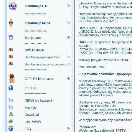
Litewskie Stowarzyszenie Radioama
Informacje ITU
z Litwy i innych krajów do udziału 
Hamfest lokalizacja: Marijampole Cam
******************
https://marijampoletic.lt/en/accommo
GPS: 54.520054 23.342152
Informacje IARU
Data. HAMFEST Rozpoczyna się o 9.0
******************
o 15.00 31 lipca (niedziela). Więcej i
Organizatorzy zapraszają już od piąt
Stacje auto
HAMFEST gospodarz: Marijampole R
******************
Kontakt
LY2SA (tel. +370-699-29030) r11; inf
SPOTKANIA
LY2AT (tel. +370-698-58105) r11; infor
Spotkania lipiec-grudzień
Możliwy przyjazd w piątek 29 lipca.
Spotkania styczeń-czerwiec
Info. Bronius LY5O
******************
6. Spotkanie członków i sympaty
OPP 1% Informacje
"Oddział Terenowy PZK Południowa Wi
członków, sympatyków i przyjaciół O
O.S.E.C.
świeżym powietrzu. Będzie kawa, do
spotkania Odbędzie się walne zebra
******************
właśnie połowa kadencji.
NEWS wg kategorii
Spotkanie zaczynamy 18 czerwca od g
Jarocin, ul. Poznańska 34.
Artykuły
Gospodarzem spotkania jest Stowarz
Kontakt - Janusz, SP3IAS lub Walde
Download
W przypadku pytań czy niejasności p
Linki WWW
Pozdrawiam,
FAQ
Waldemar Szczublewski, SP3TYI