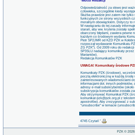
*Motto Redakcji
Odpowiedzialność za słowo jest wa
człowieka, szczególnie kiedy występu
Służba prawdzie jest zatem nie tylk
funkcyjnych ze strony wszystkich czł
moralnym obowiązkiem. Dotyczy to 
W nawiązaniu do tej zasady informu
starań, aby ww. kryteria zostały spe
obarczony błędami, zawiera pewne ni
każdym co środowym wydaniu Komu
Piotr SP2JMR od KZD PZK w Kołobrz
rozpoczął wydawanie Komunikatu PZ
ZG PZK"). Od 2009 roku do redakcji
SP3SLU nadający komunikaty przez rad
Mariantów).
Redakcja Komunikatów PZK
UWAGA! Komunikaty środowe PZK
Komunikaty PZK (środowe), wcześnie
pocztą elektroniczną w każdą środę 
zainteresowanych wiadomościami org
informacjami dot. innych podmiotów,
adresy e-mail subskrybentów (około 
subskrypcja komunikatów została z
Aby otrzymywać Komunikat PZK (środ
komunikat-pzk@pzk.org.pl z tekstem
apostrofów). Aby zrezygnować z sub
"unsubscribe" w temacie (unsubscrib
4745 Czytań ˇ
PZK © 2026.