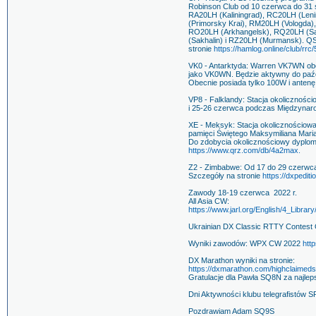
Robinson Club od 10 czerwca do 31 s
RA20LH (Kaliningrad), RC20LH (Len
(Primorsky Krai), RM20LH (Vologda),
RO20LH (Arkhangelsk), RQ20LH (Sai
(Sakhalin) i RZ20LH (Murmansk). QS
stronie
https://hamlog.online/club/rrc/
VK0 - Antarktyda: Warren VK7WN obecn
jako VK0WN. Będzie aktywny do paźd
Obecnie posiada tylko 100W i antenę
VP8 - Falklandy: Stacja okolicznoś
i 25-26 czerwca podczas Międzyna
XE - Meksyk: Stacja okolicznościow
pamięci Świętego Maksymiliana Mari
Do zdobycia okolicznościowy dyplom
https://www.qrz.com/db/4a2max.
Z2 - Zimbabwe: Od 17 do 29 czerw
Szczegóły na stronie
https://dxpedit
Zawody 18-19 czerwca 2022 r.
All Asia CW:
https://www.jarl.org/English/4_Libra
Ukrainian DX Classic RTTY Conte
Wyniki zawodów: WPX CW 2022
htt
DX Marathon wyniki na stronie:
https://dxmarathon.com/highclaime
Gratulacje dla Pawła SQ8N za najlep
Dni Aktywności klubu telegrafistów 
Pozdrawiam Adam SQ9S