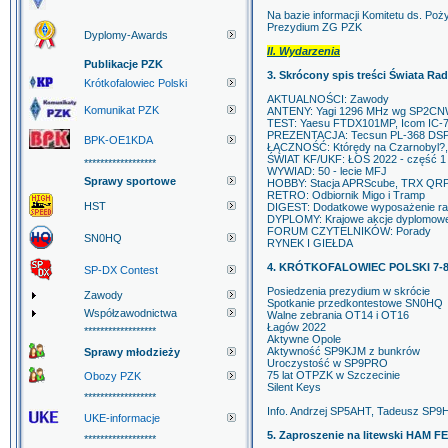
Na bazie informacji Komitetu ds. Poż
Prezydium ZG PZK
Dyplomy-Awards
II. Wydarzenia
Publikacje PZK
3. Skrócony spis treści Świata Rad
Krótkofalowiec Polski
AKTUALNOŚCI: Zawody
Komunikat PZK
ANTENY: Yagi 1296 MHz wg SP2C
TEST: Yaesu FTDX101MP, Icom IC-
PREZENTACJA: Tecsun PL-368 DSP, 
BPK-OE1KDA
ŁĄCZNOŚĆ: Którędy na Czarnobyl?, 
ŚWIAT KF/UKF: ŁOŚ 2022 - część 1
******************
WYWIAD: 50 - lecie MFJ
Sprawy sportowe
HOBBY: Stacja APRScube, TRX QRP
RETRO: Odbiornik Migo i Tramp
HST
DIGEST: Dodatkowe wyposażenie radi
DYPLOMY: Krajowe akcje dyplomow
FORUM CZYTELNIKÓW: Porady
SN0HQ
RYNEK I GIEŁDA
4. KRÓTKOFALOWIEC POLSKI 7-8
SP-DX Contest
Posiedzenia prezydium w skrócie
Zawody
Spotkanie przedkontestowe SN0HQ
Współzawodnictwa
Walne zebrania OT14 i OT16
Łagów 2022
******************
Aktywne Opole
Aktywność SP9KJM z bunkrów
Sprawy młodzieży
Uroczystość w SP9PRO
75 lat OTPZK w Szczecinie
Obozy PZK
Silent Keys
******************
Info. Andrzej SP5AHT, Tadeusz SP
UKE-informacje
5. Zaproszenie na litewski HAM F
******************