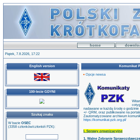
Piątek, 7.8.2026, 17:22
English version
Komunikat PZ
Opcje newsa
100-lecie GDYNI
Wita
coty
nadawane w każdą środę o godzinie 
+/- QRM, oraz publikowane na portal
Szukaj znaku
Zautomatyzowane archiwum komunika
https://komunikat.pzk.org.pl/
W bazie
OSEC
(3358 członków/członkiń PZK):
I. Sprawy organizacyjne
1. Walne Zebranie Sprawozdawcz