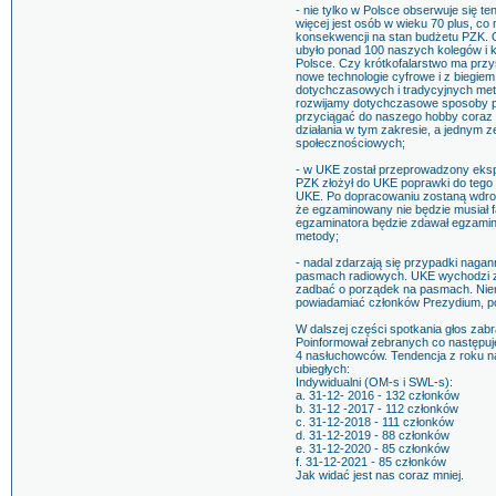
- nie tylko w Polsce obserwuje się t
więcej jest osób w wieku 70 plus, c
konsekwencji na stan budżetu PZK. Od
ubyło ponad 100 naszych kolegów i k
Polsce. Czy krótkofalarstwo ma przys
nowe technologie cyfrowe i z biegie
dotychczasowych i tradycyjnych meto
rozwijamy dotychczasowe sposoby p
przyciągać do naszego hobby coraz 
działania w tym zakresie, a jednym
społecznościowych;
- w UKE został przeprowadzony eksp
PZK złożył do UKE poprawki do tego
UKE. Po dopracowaniu zostaną wdro
że egzaminowany nie będzie musiał f
egzaminatora będzie zdawał egzamin
metody;
- nadal zdarzają się przypadki nag
pasmach radiowych. UKE wychodzi z
zadbać o porządek na pasmach. Niem
powiadamiać członków Prezydium, p
W dalszej części spotkania głos zab
Poinformował zebranych co następuje
4 nasłuchowców. Tendencja z roku na 
ubiegłych:
Indywidualni (OM-s i SWL-s):
a. 31-12- 2016 - 132 członków
b. 31-12 -2017 - 112 członków
c. 31-12-2018 - 111 członków
d. 31-12-2019 - 88 członków
e. 31-12-2020 - 85 członków
f. 31-12-2021 - 85 członków
Jak widać jest nas coraz mniej.