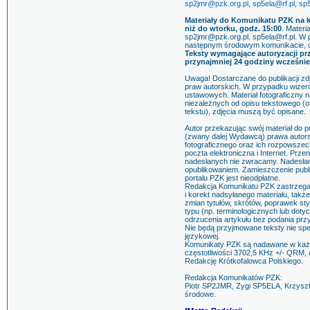
sp2jmr@pzk.org.pl, sp5ela@rf.pl, s
Materiały do Komunikatu PZK na k
niż do wtorku, godz. 15:00
. Materi
sp2jmr@pzk.org.pl, sp5ela@rf.pl. W 
następnym środowym komunikacie, cz
Teksty wymagające autoryzacji pr
przynajmniej 24 godziny wcześniej,
Uwaga! Dostarczane do publikacji zd
praw autorskich. W przypadku wizer
ustawowych. Materiał fotograficzny n
niezależnych od opisu tekstowego (os
tekstu), zdjęcia muszą być opisane.
Autor przekazując swój materiał do p
(zwany dalej Wydawcą) prawa autorski
fotograficznego oraz ich rozpowszec
poczta elektroniczna i Internet. Prze
nadesłanych nie zwracamy. Nadesłanie
opublikowaniem. Zamieszczenie publi
portalu PZK jest nieodpłatne.
Redakcja Komunikatu PZK zastrzega
i korekt nadsyłanego materiału, tak
zmian tytułów, skrótów, poprawek st
typu (np. terminologicznych lub dot
odrzucenia artykułu bez podania prz
Nie będą przyjmowane teksty nie s
językowej.
Komunikaty PZK są nadawane w każdą
częstotliwości 3702,5 KHz +/- QRM, 
Redakcję Krótkofalowca Polskiego.
Redakcja Komunikatów PZK:
Piotr SP2JMR, Zygi SP5ELA, Krzyszt
środowe.