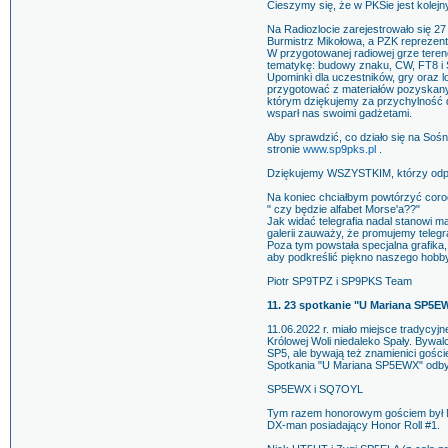
Cieszymy się, że w PKSie jest kolejny
Na Radiozlocie zarejestrowało się 2
Burmistrz Mikołowa, a PZK repreze
W przygotowanej radiowej grze teren
tematykę: budowy znaku, CW, FT8 i
Upominki dla uczestników, gry oraz 
przygotować z materiałów pozyskan
którym dziękujemy za przychylność
wsparł nas swoimi gadżetami.
Aby sprawdzić, co działo się na Sośn
stronie
www.sp9pks.pl
.
Dziękujemy WSZYSTKIM, którzy odpo
Na koniec chciałbym powtórzyć coro
" czy będzie alfabet Morse'a??"
Jak widać telegrafia nadal stanowi m
galerii zauważy, że promujemy teleg
Poza tym powstała specjalna grafika,
aby podkreślić piękno naszego hobby
Piotr SP9TPZ i SP9PKS Team
11. 23 spotkanie "U Mariana SP5E
11.06.2022 r. miało miejsce tradycy
Królowej Woli niedaleko Spały. Bywal
SP5, ale bywają też znamienici gości
Spotkania "U Mariana SP5EWX" odby
SP5EWX i SQ7OYL
Tym razem honorowym gościem był N
DX-man posiadający Honor Roll #1.