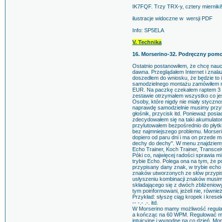
IK7FQF. Trzy TRX-y, cztery mierniki!
ilustracje widoczne w wersji PDF
Info: SP5ELA
V. Technika
16. Morserino-32. Podręczny pomoc
Ostatnio postanowiłem, że chcę naucz
dawna. Przeglądałem Internet i znala
doszedłem do wniosku, że będzie to i
samodzielnego montażu zamówiłem na
EUR. Na paczkę czekałem raptem 3 
zestawie otrzymałem wszystko co jes
Osoby, które nigdy nie miały styczno
naprawdę samodzielnie musimy przyl
głośnik, przycisk itd. Ponieważ pos
zdecydowałem się na taki akumulato
przylutowałem bezpośrednio do płytk
bez najmniejszego problemu. Morser
dopiero od paru dni i ma on przede m
dechy do dechy". W menu znajdziemy
Echo Trainer, Koch Trainer, Transce
Póki co, najwięcej radości sprawia
trybie Echo. Polega ona na tym, że p
przypisany dany znak, w trybie echo
znaków utworzonych ze słów przypis
usłyszeniu kombinacji znaków musi
składającego się z dwóch zbliżeniow
tym poinformowani, jeżeli nie, równi
Przykład: słyszę ciąg kropek i kres
-- -.- .-. itd.
W Morserino mamy możliwość regula
a kończąc na 60 WPM. Regulować mo
intuicyjne i wygodne na co dzień. Mo