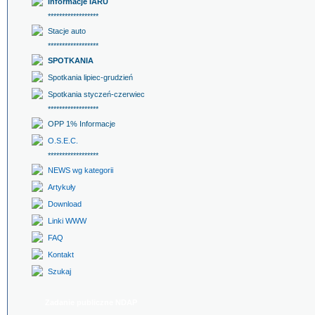
Informacje IARU
******************
Stacje auto
******************
SPOTKANIA
Spotkania lipiec-grudzień
Spotkania styczeń-czerwiec
******************
OPP 1% Informacje
O.S.E.C.
******************
NEWS wg kategorii
Artykuły
Download
Linki WWW
FAQ
Kontakt
Szukaj
Zadanie publiczne NDAP