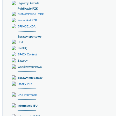
Dyplomy-Awards
Publikacje PZK
Krótkofalowiec Polski
Komunikat PZK
BPK-OE1KDA
******************
Sprawy sportowe
HST
SN0HQ
SP-DX Contest
Zawody
Współzawodnictwa
******************
Sprawy młodzieży
Obozy PZK
******************
UKE-informacje
******************
Informacje ITU
******************