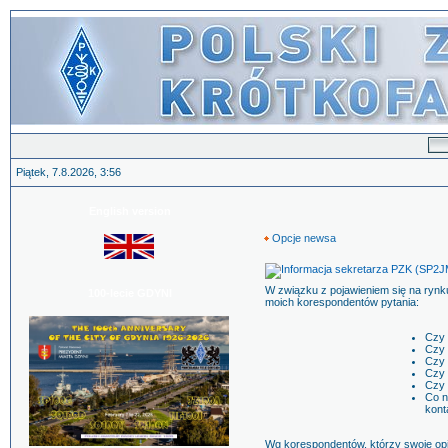
Piątek, 7.8.2026, 3:56
English version
Opcje newsa
W związku z pojawieniem się na rynku 
100-lecie GDYNI
moich korespondentów pytania:
Czy 
Czy 
Czy 
Czy 
Czy 
Co n
kont
Wg korespondentów, którzy swoje opini