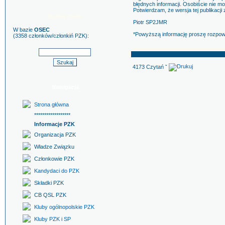
błędnych informacji. Osobiście nie mo
Potwierdzam, że wersja tej publikacji
Szukaj znaku
Piotr SP2JMR
W bazie
OSEC
*Powyższą informację proszę rozpow
(3358 członków/członkiń PZK):
4173 Czytań ˇ
Nawigacja
Strona główna
******************
Informacje PZK
Organizacja PZK
Władze Związku
Członkowie PZK
Kandydaci do PZK
Składki PZK
CB QSL PZK
Kluby ogólnopolskie PZK
Kluby PZK i SP