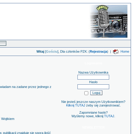
Witaj
[
Gościu
], Dla członków PZK: (
Rejestracja
)
|
Home
Logowanie
Nazwa Użytkownika
Hasło
powiadam na zadane przez jednego z
Nie jesteś jeszcze naszym Użytkownikiem?
Kilknij TUTAJ
żeby się zarejestrować.
Zapomniane hasło?
Wyślemy nowe, kliknij
TUTAJ
.
z Wojtkiem
NEWSLETTER
publikacji znajduje się spora ilość