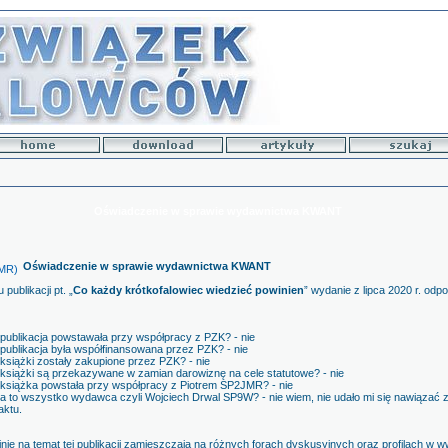
Oświadczenie w sprawie wydawnictwa KWANT
Oświadczenie w sprawie wydawnictwa KWANT
publikacji pt. „
Co każdy krótkofalowiec wiedzieć powinien
” wydanie z lipca 2020 r. od
publikacja powstawała przy współpracy z PZK? - nie
publikacja była współfinansowana przez PZK? - nie
książki zostały zakupione przez PZK? - nie
książki są przekazywane w zamian darowiznę na cele statutowe? - nie
książka powstała przy współpracy z Piotrem SP2JMR? - nie
a to wszystko wydawca czyli Wojciech Drwal SP9W? - nie wiem, nie udało mi się nawiązać 
aktu.
e na temat tej publikacji zamieszczają na różnych forach dyskusyjnych oraz profilach w ww. 