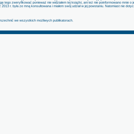
gę tego zweryfikować ponieważ nie widziałem tej książki, ani też nie poinformowano mnie o j
 z 2013 r. była ze mną konsultowana i miałem swój udział w jej powstaniu. Natomiast nie dotyc
szechnić we wszystkich możliwych publikatorach.