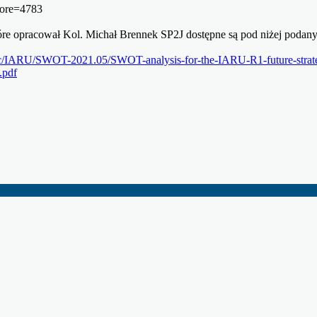
more=4783
óre opracował Kol. Michał Brennek SP2J dostępne są pod niżej podan
c/IARU/SWOT-2021.05/SWOT-analysis-for-the-IARU-R1-future-strategy
.pdf