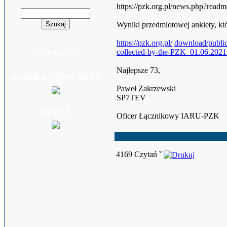
https://pzk.org.pl/news.php?read
Wyniki przedmiotowej ankiety, kt
https://pzk.org.pl/
download/publi
collected-by-the-PZK_01.06.2021
Nawigacja
Najlepsze 73,
Zadanie publiczne NDAP
Paweł Zakrzewski
SP7TEV
BIP PZK
Oficer Łącznikowy IARU-PZK
4169 Czytań ˇ