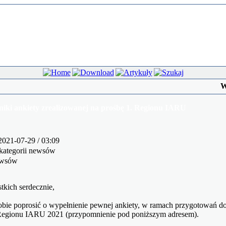
W
iki ankiety zrealizowanej na prośbę 1. Regionu IARU
2021-07-29 / 03:09
kategorii newsów
ewsów
kich serdecznie,
sobie poprosić o wypełnienie pewnej ankiety, w ramach przygotowań d
. Regionu IARU 2021 (przypomnienie pod poniższym adresem).