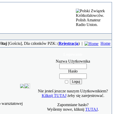
itaj
[
Gościu
], Dla członków PZK: (
Rejestracja
)
|
Home
Logowanie
Nazwa Użytkownika
Hasło
Nie jesteś jeszcze naszym Użytkownikiem?
Kilknij TUTAJ
żeby się zarejestrować.
o warsztatowej
Zapomniane hasło?
Wyślemy nowe, kliknij
TUTAJ
.