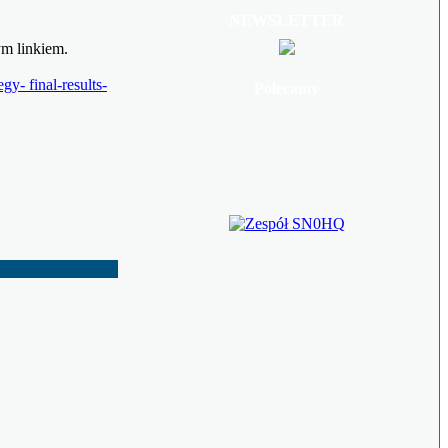
NEWSLETTER
ym linkiem.
- final-results-
Polecamy