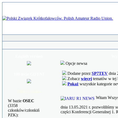
English version
Wyn
Opcje newsa
Dodane przez
SP7TEV
dnia 
100-lecie GDYNI
Zobacz
więcej
tematów w tej 
Pokaż
wszystkie kategorie n
Szukaj znaku
Witam Wszyst
W bazie
OSEC
(3358
dnia 13.05.2021 r. pozwoliliśmy 
członków/członkiń
części Konferencji Generalnej 1
PZK):