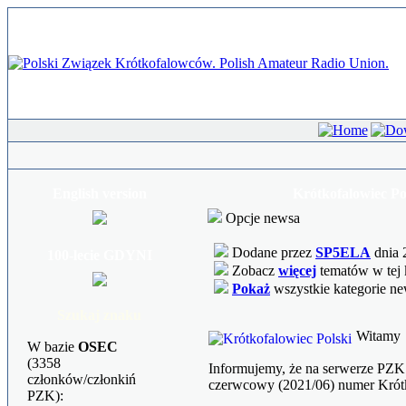
English version
Krótkofalowiec Po
Opcje newsa
Dodane przez
SP5ELA
dnia 
100-lecie GDYNI
Zobacz
więcej
tematów w tej 
Pokaż
wszystkie kategorie n
Szukaj znaku
Witamy
W bazie
OSEC
(3358
Informujemy, że na serwerze PZK
członków/członkiń
czerwcowy (2021/06) numer Krót
PZK):