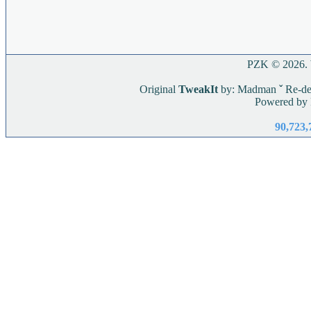
PZK © 2026. W
Original
TweakIt
by: Madman
ˇ
Re-de
Powered by
90,723,