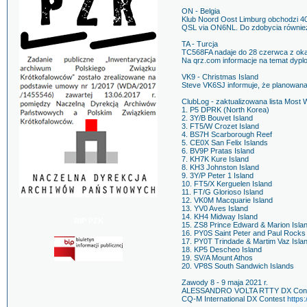
ON - Belgia
Klub Noord Oost Limburg obchodzi 
QSL via ON6NL. Do zdobycia równie
TA - Turcja
TC568FA nadaje do 28 czerwca z okaz
Na qrz.com informacje na temat dypl
VK9 - Christmas Island
Steve VK6SJ informuje, że planowan
ClubLog - zaktualizowana lista Most 
1. P5 DPRK (North Korea)
2. 3Y/B Bouvet Island
3. FT5/W Crozet Island
4. BS7H Scarborough Reef
5. CE0X San Felix Islands
6. BV9P Pratas Island
7. KH7K Kure Island
8. KH3 Johnston Island
9. 3Y/P Peter 1 Island
10. FT5/X Kerguelen Island
11. FT/G Glorioso Island
12. VK0M Macquarie Island
13. YV0 Aves Island
14. KH4 Midway Island
BIP PZK
15. ZS8 Prince Edward & Marion Isla
16. PY0S Saint Peter and Paul Rocks
17. PY0T Trindade & Martim Vaz Isla
18. KP5 Descheo Island
19. SV/A Mount Athos
20. VP8S South Sandwich Islands
Zawody 8 - 9 maja 2021 r.
ALESSANDRO VOLTA RTTY DX Con
CQ-M International DX Contest
https: