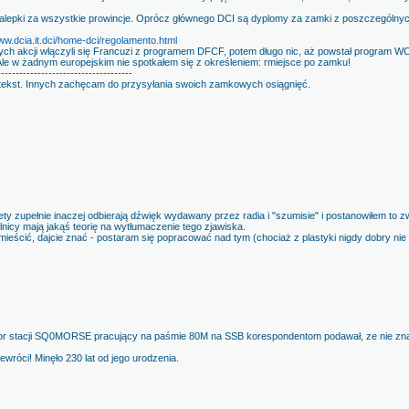
lepki za wszystkie prowincje. Oprócz głównego DCI są dyplomy za zamki z poszczególnych
w.dcia.it.dci/home-dci/regolamento.html
ch akcji włączyli się Francuzi z programem DFCF, potem długo nic, aż powstał program WCA 
le w żadnym europejskim nie spotkałem się z określeniem: rmiejsce po zamku!
-------------------------------------
tekst. Innych zachęcam do przysyłania swoich zamkowych osiągnięć.
y zupełnie inaczej odbierają dźwięk wydawany przez radia i "szumisie" i postanowiłem to zwi
nicy mają jakąś teorię na wytłumaczenie tego zjawiska.
 umieścić, dajcie znać - postaram się popracować nad tym (chociaż z plastyki nigdy dobry nie
or stacji SQ0MORSE pracujący na paśmie 80M na SSB korespondentom podawał, ze nie zna t
wróci! Minęło 230 lat od jego urodzenia.