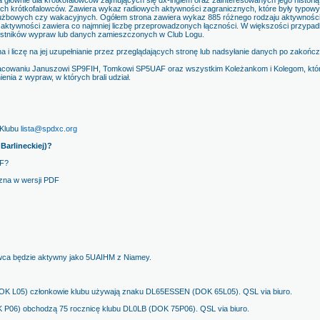
głównie dla krótkofalowców zajmujących się dx-ingiem oraz zainteresowanych jego historią
ch krótkofalowców. Zawiera wykaz radiowych aktywności zagranicznych, które były typow
żbowych czy wakacyjnych. Ogółem strona zawiera wykaz 885 różnego rodzaju aktywności 
aktywności zawiera co najmniej liczbę przeprowadzonych łączności. W większości przypa
estników wypraw lub danych zamieszczonych w Club Logu.
a i liczę na jej uzupełnianie przez przeglądających stronę lub nadsyłanie danych po zakońc
acowaniu Januszowi SP9FIH, Tomkowi SP5UAF oraz wszystkim Koleżankom i Kolegom, którzy
ienia z wypraw, w których brali udział.
 Klubu
lista@spdxc.org
Barlineckiej)?
RF?
czna w wersji PDF
wca będzie aktywny jako 5UAIHM z Niamey.
OK L05) członkowie klubu używają znaku DL65ESSEN (DOK 65L05). QSL via biuro.
P06) obchodzą 75 rocznicę klubu DL0LB (DOK 75P06). QSL via biuro.