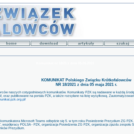
Komunikat nr 18/21 z dnia 05.05.2021
KOMUNIKAT Polskiego Związku Krótkofalowców
NR 18/2021 z dnia 05 maja 2021 r.
orców naszych cotygodniowych komunikatów. Komunikaty PZK są nadawane w każdą środę o
M, oraz publikowane na portalu PZK, a także rozsyłane na listę wysyłkową. Zautomatyzow
munikat.pzk.org.pl/
 komunikatora Microsoft Teams odbędzie się 5. w tym roku Posiedzenie Prezydium ZG PZK.
, współpracy POLSA - PZK, organizacja Posiedzenia ZG PZK, organizacja zjazdu zespołu
onków Prezydium.