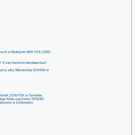
wanych w Biuletynie WKK PZK (1965-
 kart historii krótkofalarstwa".
rzy ulicy Młynarskiej 52/54/56 w
 członek ZOW PZK w Tarnowie.
skiego Klubu Łączności SP9ZBC
eaktywny w środowisku