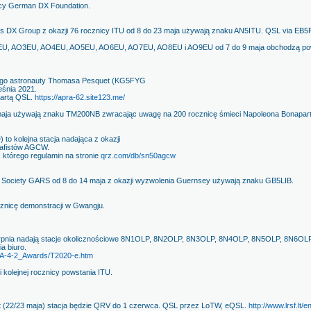
icy German DX Foundation.
es DX Group z okazji 76 rocznicy ITU od 8 do 23 maja używają znaku AN5ITU. QSL via EB5
EU, AO3EU, AO4EU, AO5EU, AO6EU, AO7EU, AO8EU i AO9EU od 7 do 9 maja obchodzą powst
iego astronauty Thomasa Pesquet (KG5FYG
eśnia 2021.
kartą QSL.
https://apra-62.site123.me/
maja używają znaku TM200NB zwracając uwagę na 200 rocznicę śmieci Napoleona Bonapart
 kolejna stacja nadająca z okazji
rafistów AGCW.
którego regulamin na stronie
qrz.com/db/sn50agcw
Society GARS od 8 do 14 maja z okazji wyzwolenia Guernsey używają znaku GB5LIB.
nicę demonstracji w Gwangju.
 sierpnia nadają stacje okolicznościowe 8N1OLP, 8N2OLP, 8N3OLP, 8N4OLP, 8N5OLP, 8N6O
a biuro.
ry/A-4-2_Awards/T2020-e.htm
 kolejnej rocznicy powstania ITU.
st (22/23 maja) stacja będzie QRV do 1 czerwca. QSL przez LoTW, eQSL.
http://www.lrsf.lt/e