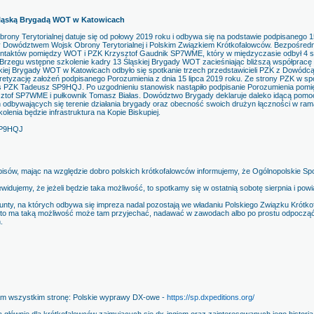
 Śląską Brygadą WOT w Katowicach
rony Terytorialnej datuje się od połowy 2019 roku i odbywa się na podstawie podpisanego 
 Dowództwem Wojsk Obrony Terytorialnej i Polskim Związkiem Krótkofalowców. Bezpośredn
kontaktów pomiędzy WOT i PZK Krzysztof Gaudnik SP7WME, który w międzyczasie odbył 4 sp
rzegu wstępne szkolenie kadry 13 Śląskiej Brygady WOT zacieśniając bliższą współpracę z
ąskiej Brygady WOT w Katowicach odbyło się spotkanie trzech przedstawicieli PZK z Dowó
etyzację założeń podpisanego Porozumienia z dnia 15 lipca 2019 roku. Ze strony PZK w spot
ZK Tadeusz SP9HQJ. Po uzgodnieniu stanowisk nastąpiło podpisanie Porozumienia pomię
sztof SP7WME i pułkownik Tomasz Białas. Dowództwo Brygady deklaruje daleko idącą pomo
ch odbywających się terenie działania brygady oraz obecność swoich drużyn łączności w ra
lenia będzie infrastruktura na Kopie Biskupiej.
SP9HQJ
pisów, mając na względzie dobro polskich krótkofalowców informujemy, że Ogólnopolskie S
widujemy, że jeżeli będzie taka możliwość, to spotkamy się w ostatnią sobotę sierpnia i p
runty, na których odbywa się impreza nadal pozostają we władaniu Polskiego Związku Krót
kto ma taką możliwość może tam przyjechać, nadawać w zawodach albo po prostu odpocząć 
.
iam wszystkim stronę: Polskie wyprawy DX-owe -
https://sp.dxpeditions.org/