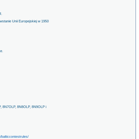
R.
anie Unii Europejskiej w 1950
e.
LP, 8N7OLP, 8N8OLP, 8N9OLP i
n/balticcontestrules/