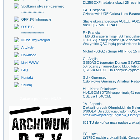
DL25GDXF nadaje z okazji 25 roczn
Spotkania styczeń-czerwiec
EA - Hiszpania
******************
Członkowie URE Cullera i Les Basor
OPP 1% Informacje
Stacje okolicznościowe AO1EU, AO2
roku. QSL via EURAO.
O.S.E.C.
F - Francja
******************
TM0ISS wspiera misję ISS francusk
NEWS wg kategorii
i FX0ISS). Stacja będzie QRV do wrz
Wszystkie QSO będą potwierdzone 
Artykuły
Michel F8GGZ i Serge F6HFI do 15 
Download
G - Anglia
Linki WWW
GB50AGC (operator Duncan G3WZD) to
50 rocznicy niemieckiego klubu teleg
FAQ
QSL via M0LXT. Do zdobycia dyplom, 
Kontakt
GU - Guernsey
Członkowie Guernsey Amateur Radio 
Szukaj
HL - Korea Południowa
HL41GDM i D73M wspominają 41 rocz
QSL via HL4CCM.
Zadanie publiczne NDAP
JA - Japonia
Z okazji Igrzysk Olimpijskich do 5
8N0OLP. Do zdobycia dyplom. QSL vi
https://www.jarl.org/English/4_Libra
8J1ITU do końca maja nadaje z okazji
LY - Litwa
LY57BC nadaje z okazji Baltic Conte