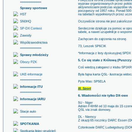
Powyższa strona została opracowana 
******************
wypraw organizowanych przez polski
aktywnościami podczas wyjazdów słu
Sprawy sportowe
począwszy od 1957 roku. Ponad 500 
HST
na tabelach wypełnionych przez ucz
SN0HQ
Oczywiście strona nie jest zakończon
SP-DX Contest
Serdecznie dziękuje za pomoc w opr
tabele, a nawet uzupełnili je o wspomn
Zawody
Zachęcam do zajrzenia na stronę.
Współzawodnictwa
73, Leszek SP6CIK
******************
*Informacja z listy dyskusyjnej SPDX
Sprawy młodzieży
5. Co się stało z Królową (Puszczy 
Obozy PZK
Coś wiedzą załoganci z klubu SP1K
******************
UKE-informacje
Była fajna karta QSL- ilustracja wido
******************
Pyta Was: SP5ELA
Informacje ITU
III. Sport
******************
6. Wiadomości nie tylko DX-owe
Informacje IARU
5U - Niger
******************
Adrien F4IHM od 10 maja do 15 czer
QSL via znak domowy.
Stacje auto
DL - Niemcy
******************
Z okazji 65 rocznicy DARC Essen (D
SPOTKANIA
Członkowie DARC Ludwigsburg (DOK 
Spotkania lipiec-grudzień