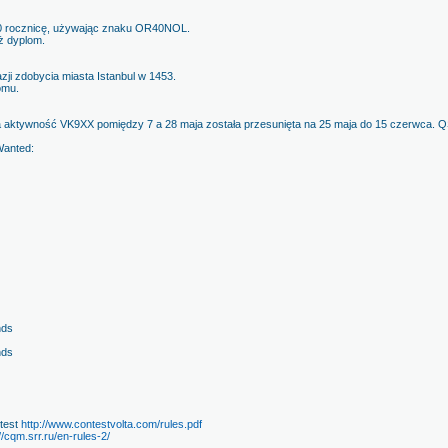
40 rocznicę, używając znaku OR40NOL.
ż dyplom.
ji zdobycia miasta Istanbul w 1453.
omu.
a aktywność VK9XX pomiędzy 7 a 28 maja została przesunięta na 25 maja do 15 czerwca. 
Wanted:
nds
nds
test
http://www.contestvolta.com/rules.pdf
//cqm.srr.ru/en-rules-2/