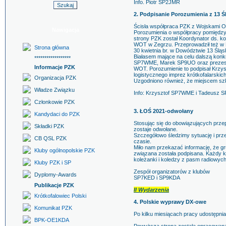
Info. Piotr SP2JMR
2. Podpisanie Porozumienia z 13
Ścisła współpraca PZK z Wojskami Ob
Nawigacja
Porozumienia o współpracy pomiędzy
strony PZK został Koordynator ds. 
WOT w Zegrzu. Przeprowadził też w B
Strona główna
30 kwietnia br. w Dowództwie 13 Śl
Białasem mające na celu dalszą konkr
******************
SP7WME, Marek SP9UO oraz prezes P
Informacje PZK
WOT. Porozumienie to podpisał Krzy
logistycznego imprez krótkofalarski
Organizacja PZK
Uzgodniono również, że miejscem szko
Władze Związku
Info: Krzysztof SP7WME i Tadeusz 
Członkowie PZK
3. ŁOŚ 2021-odwołany
Kandydaci do PZK
Stosując się do obowiązujących prze
Składki PZK
zostaje odwołane.
Szczegółowo śledzimy sytuację i prze
CB QSL PZK
czasie.
Miło nam przekazać informację, że g
Kluby ogólnopolskie PZK
związana została podpisana. Każdy 
koleżanki i koledzy z pasm radiowych
Kluby PZK i SP
Zespół organizatorów z klubów
Dyplomy-Awards
SP7KED i SP9KDA
Publikacje PZK
II Wydarzenia
Krótkofalowiec Polski
4. Polskie wyprawy DX-owe
Komunikat PZK
Po kilku miesiącach pracy udostępn
BPK-OE1KDA