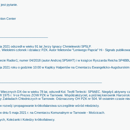
jest pytanie.
tion Center
____________________________
nia 2021 odszedł w wieku 91 lat Jerzy Ignacy Chmielewski SP5LP.
Wieloletni członek i działacz PZK. Autor felietonów "Leniwego Papcia" Hi - Signals publiko
iecie Radior1; numer 04/2018 (autor Andrzej SP5AHT) i w książce Ryszarda Reicha SP4BBU "Z
ja 2021 roku o godzinie 10:00 w Kaplicy Halpertów na Cmentarzu Ewangelicko-Augsburskim p
___________________________________________________________
ny Wiecznych DX-ów w wieku 78 lat, odszedł Kol. Teofil Terlecki SP9AEC. Niegdyś aktywny
. W 1975 r. V-ce Prezes ZOW PZK w Tarnowie. Współzałożyciel, a później kierownik Harcer
przy Zakładach Chłodniczych w Tarnowie. Odznaczony OH PZK nr 504. W ostatnim czasie ni
w rozwój i propagowanie krótkofalarstwa szczególnie wśród młodzieży.
w dniu 5 maja 2021 r. na Cmentarzu Komunalnym w Tarnowie - Mościcach.
ych, Koleżanki i Koledzy krótkofalowcy.