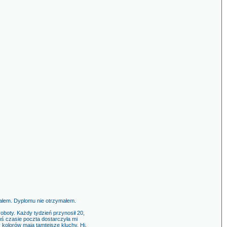
łałem. Dyplomu nie otrzymałem.
roboty. Każdy tydzień przynosił 20,
ś czasie poczta dostarczyła mi
kolorów mają tamtejsze kluchy. Hi.