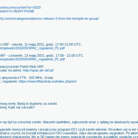
com/scorescw.htm?yr=2020
m/watch?v=3b25Y-Pv0dE
3y0j.com/uncategorized/press-release-2-from-the-intrepid-dx-group/
 UKF - wtorek, 11 maja 2021, godz. 17:00-21:00 UTC.
tent/uploads/2020/05/SPAC_regulamin_PL.pdf
F - czwartek, 13 maja 2021, godz. 17:00 - 21:00 UTC.
tent/uploads/2020/05/SPAC_regulamin_PL.pdf
warzyszenie Polski Klub UKF.
syłać na adres:
http://spac.pk-ukf.pl/
y aktywności FT8 - 432 MHz, środa
, regulamin:
https://www.ft8activity.eu/index.php/en/
ową serię. Będą to dyplomy za zamki.
torią. A jak się zaczęło?
 się był za szkockie zamki. Warunki spełniłem, zgłoszenie wraz z opłatą (w dewizach) wys
jaciele stworzyli świetny i przejrzysty program DCI czyli zamki włoskie. Rzuciłem się w wir 
iał w czymś na kształt ichniejszych DCI zawodów. Jako obcokrajowiec wygrałem. Po jakim
włoskich makaronów. My w SP nawet nie mamy pojęcia ile rozmiarów, kształtów, smaków czy 