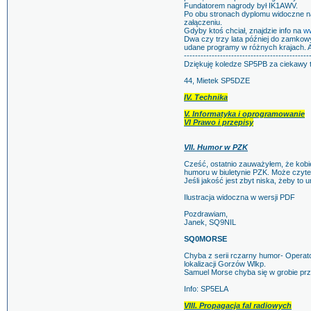
Fundatorem nagrody był IK1AWV.
Po obu stronach dyplomu widoczne na
załączeniu.
Gdyby ktoś chciał, znajdzie info na
ww
Dwa czy trzy lata później do zamkowy
udane programy w różnych krajach. A
---------------------------------------------
Dziękuję koledze SP5PB za ciekawy 
44, Mietek SP5DZE
IV. Technika
V. Informatyka i oprogramowanie
VI Prawo i przepisy
VII. Humor w PZK
Cześć, ostatnio zauważyłem, że kobiet
humoru w biuletynie PZK. Może czytel
Jeśli jakość jest zbyt niska, żeby to
Ilustracja widoczna w wersji PDF
Pozdrawiam,
Janek, SQ9NIL
SQ0MORSE
Chyba z serii rczarny humor- Operat
lokalizacji Gorzów Wlkp.
Samuel Morse chyba się w grobie prze
Info: SP5ELA
VIII. Propagacja fal radiowych