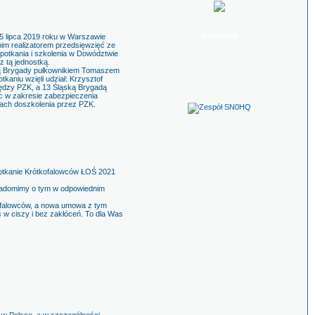
Polecamy
15 lipca 2019 roku w Warszawie
im realizatorem przedsięwzięć ze
otkania i szkolenia w Dowództwie
 tą jednostką.
dcą Brygady pułkownikiem Tomaszem
kaniu wzięli udział: Krzysztof
dzy PZK, a 13 Śląską Brygadą
c w zakresie zabezpieczenia
mach doszkolenia przez PZK.
potkanie Krótkofalowców ŁOŚ 2021
owiadomimy o tym w odpowiednim
kofalowców, a nowa umowa z tym
w ciszy i bez zakłóceń. To dla Was