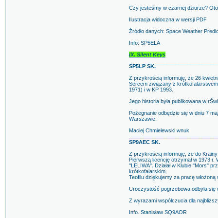
Czy jesteśmy w czarnej dziurze? Oto 
Ilustracja widoczna w wersji PDF
Żródło danych: Space Weather Predic
Info: SP5ELA
IX. Silent Keys
______________________________
SP5LP SK.
Z przykrością informuję, że 26 kwiet
Sercem związany z krótkofalarstwem. 
1971) i w KP 1993.
Jego historia była publikowana w rŚw
Pożegnanie odbędzie się w dniu 7 ma
Warszawie.
Maciej Chmielewski wnuk
______________________________
SP9AEC SK.
Z przykrością informuję, że do Krai
Pierwszą licencję otrzymał w 1973 r
"LELIWA". Działał w Klubie "Mors" 
krótkofalarskim.
Teofilu dziękujemy za pracę włożoną 
Uroczystość pogrzebowa odbyła się 
Z wyrazami współczucia dla najbliższ
Info. Stanisław SQ9AOR