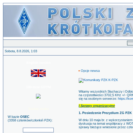
Sobota, 8.8.2026, 1:03
English version
Opcje newsa
100-lecie GDYNI
Witamy wszystkich Słuchaczy i Odbi
na częstotliwości 3702,5 KHz +/- QR
się na osobnym serwerze:
https://ko
I Sprawy organizacyjne
Szukaj znaku
1. Posiedzenie Prezydium ZG PZK
W bazie
OSEC
W dniu 10 maja br. z wykorzystaniem
(3358 członków/członkiń PZK):
dyskusja na temat współpracy z WOT
sprawy bieżące wniesione przez czł