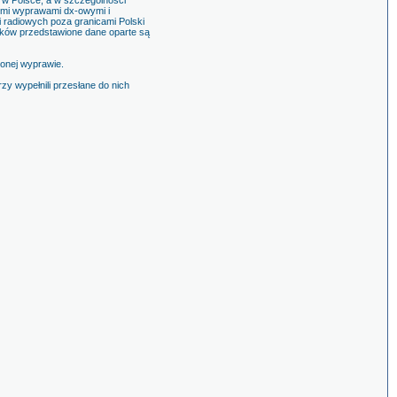
 w Polsce, a w szczególności
ymi wyprawami dx-owymi i
radiowych poza granicami Polski
dków przedstawione dane oparte są
zonej wyprawie.
 wypełnili przesłane do nich