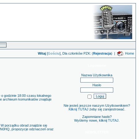
Witaj
[
Gościu
], Dla członków PZK: (
Rejestracja
)
|
Home
Logowanie
Nazwa Użytkownika
Hasło
 godzinie 18:00 czasu lokalnego
ane archiwum komunikatów znajduje
Nie jesteś jeszcze naszym Użytkownikiem?
Kilknij TUTAJ
żeby się zarejestrować.
Zapomniane hasło?
Wyślemy nowe, kliknij
TUTAJ
.
 W porządku obrad znajdzie się
 SN0HQ, propozycje odznaczeń oraz
NEWSLETTER