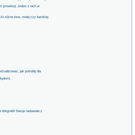
 prowincji. Jeden z nich w
i różne inne, mniej czy bardziej
zualizować, jak potrafię dla
 byłem).
elegrafii! Stacja nadawała z