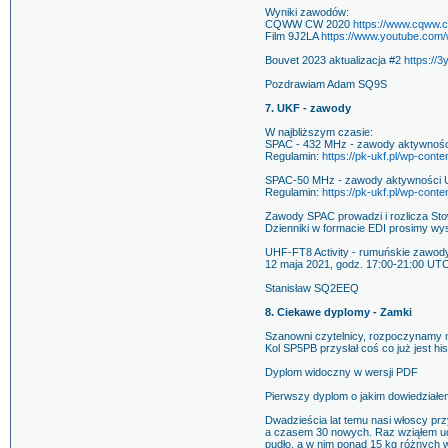
Wyniki zawodów:
CQWW CW 2020
https://www.cqww.
Film 9J2LA
https://www.youtube.co
Bouvet 2023 aktualizacja #2
https://
Pozdrawiam Adam SQ9S
7. UKF - zawody
W najbliższym czasie:
SPAC - 432 MHz - zawody aktywności
Regulamin:
https://pk-ukf.pl/wp-con
SPAC-50 MHz - zawody aktywności UK
Regulamin:
https://pk-ukf.pl/wp-con
Zawody SPAC prowadzi i rozlicza Sto
Dzienniki w formacie EDI prosimy wy
UHF-FT8 Activity - rumuńskie zawod
12 maja 2021, godz. 17:00-21:00 UTC
Stanisław SQ2EEQ
8. Ciekawe dyplomy - Zamki
Szanowni czytelnicy, rozpoczynamy n
Kol SP5PB przysłał coś co już jest his
Dyplom widoczny w wersji PDF
Pierwszy dyplom o jakim dowiedziałem
Dwadzieścia lat temu nasi włoscy przy
a czasem 30 nowych. Raz wziąłem udz
pudło, a w nim ponad 15 kg różnych 