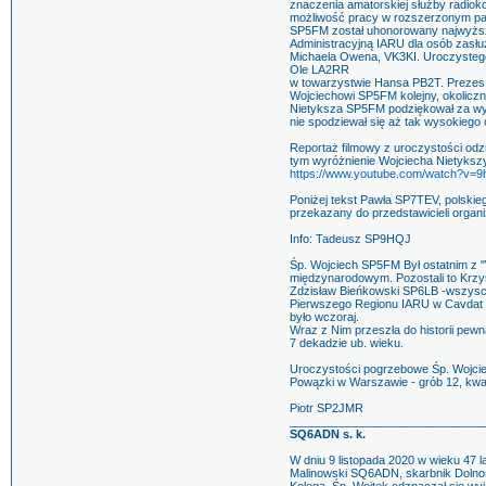
znaczenia amatorskiej służby radioko
możliwość pracy w rozszerzonym pa
SP5FM został uhonorowany najwyżs
Administracyjną IARU dla osób zasł
Michaela Owena, VK3KI. Uroczystego
Ole LA2RR
w towarzystwie Hansa PB2T. Prezes
Wojciechowi SP5FM kolejny, okolicz
Nietyksza SP5FM podziękował za wyró
nie spodziewał się aż tak wysokiego
Reportaż filmowy z uroczystości o
tym wyróżnienie Wojciecha Nietykszy
https://www.youtube.com/watch?v=
Poniżej tekst Pawła SP7TEV, polskie
przekazany do przedstawicieli organ
Info: Tadeusz SP9HQJ
Śp. Wojciech SP5FM Był ostatnim z "
międzynarodowym. Pozostali to Krz
Zdzisław Bieńkowski SP6LB -wszyscy j
Pierwszego Regionu IARU w Cavdat w 
było wczoraj.
Wraz z Nim przeszła do historii pe
7 dekadzie ub. wieku.
Uroczystości pogrzebowe Śp. Wojciec
Powązki w Warszawie - grób 12, kwat
Piotr SP2JMR
______________________________
SQ6ADN s. k.
W dniu 9 listopada 2020 w wieku 47 la
Malinowski SQ6ADN, skarbnik Dolnoś