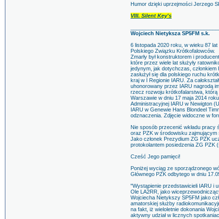
Humor dzięki uprzejmości Jerzego 
VIII. Silent Key's
______________________________
Wojciech Nietyksza SP5FM s.k.
6 listopada 2020 roku, w wieku 87 
Polskiego Związku Krótkofalowców.
Zmarły był konstruktorem i producent
które przez wiele lat służyły ratown
jedynym, jak dotychczas, członkiem
zasłużył się dla polskiego ruchu krót
kraj w I Regionie IARU. Za całokształ
uhonorowany przez IARU nagrodą im.
rzecz rozwoju krótkofalarstwa, któ
Warszawie w dniu 17 maja 2014 roku
Administracyjnej IARU w Newigton (
IARU w Genewie Hans Blondeel Timm
odznaczenia. Zdjęcie widoczne w fo
Nie sposób przecenić wkładu pracy 
oraz PZK w środowisku zajmującym s
Jako członek Prezydium ZG PZK uczes
protokolantem posiedzenia ZG PZK (
Cześć Jego pamięci!
Poniżej wyciąg ze sporządzonego wó
Głównego PZK odbytego w dniu 17.05
"Wystąpienie przedstawicieli IARU 
Ole LA2RR, jako wiceprzewodniczący
Wojciecha Nietykszy SP5FM jako czł
amatorskiej służby radiokomunikacy
na fakt, iż wieloletnie dokonania Wo
aktywny udział w licznych spotkan