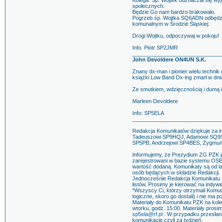
Kolega. Śp. Wojtek odznaczał się wyj
społecznych.
Będzie Go nam bardzo brakowało.
Pogrzeb śp. Wojtka SQ6ADN odbędzie
komunalnym w Środzie Śląskiej.
Drogi Wojtku, odpoczywaj w pokoju!
Info. Piotr SP2JMR
______________________________
John Devoldere ON4UN S.K.
Znany dx-man i pionier wielu techni
książki Low Band Dx-ing zmarł w dni
Ze smutkiem, wdzięcznością i dumą i
Marleen Devoldere
Info: SP5ELA
______________________________
Redakcja Komunikatów dziękuje za in
Tadeuszowi SP9HQJ, Adamowi SQ9S,
SP5PB, Andrzejowi SP4BES, Zygmun
Informujemy, że Prezydium ZG PZK 
zarejestrowani w bazie systemu OSE
wartość dodaną. Komunikaty są od l
osób będących w składzie Redakcji.
Jednocześnie Redakcja Komunikatu pr
listów. Prosimy je kierować na indyw
*Wszyscy Ci, którzy otrzymali Komun
logiczne, skoro go dostali) i nie ma p
Materiały do Komunikatu PZK na kolej
wtorku, godz. 15:00. Materiały pros
sp5ela@rf.pl
. W przypadku przesłan
komunikacie czyli za tydzień.