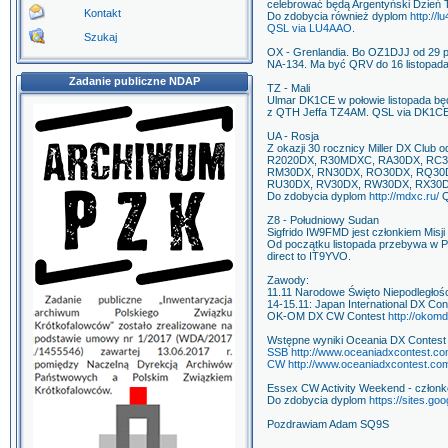
celebrować będą Argentyński Dzień T
Kontakt
Do zdobycia również dyplom
http://l
QSL via LU4AAO.
Szukaj
OX - Grenlandia. Bo OZ1DJJ od 29 p
NA-134. Ma być QRV do 16 listopad
Zadanie publiczne NDAP
TZ - Mali
Ulmar DK1CE w połowie listopada bę
z QTH Jeffa TZ4AM. QSL via DK1CE
UA - Rosja
Z okazji 30 rocznicy Miller DX Club 
R2020DX, R30MDXC, RA30DX, RC3
RM30DX, RN30DX, RO30DX, RQ30
RU30DX, RV30DX, RW30DX, RX30D
Do zdobycia dyplom
http://mdxc.ru/
Q
Z8 - Południowy Sudan
Sigfrido IW9FMD jest członkiem Mis
Od początku listopada przebywa w P
direct to IT9YVO.
Zawody:
11.11 Narodowe Święto Niepodległośc
14-15.11: Japan International DX Conte
OK-OM DX CW Contest
http://okom
Wstępne wyniki Oceania DX Contest
SSB http://www.oceaniadxcontest.c
CW http://www.oceaniadxcontest.co
Essex CW Activity Weekend - członk
Do zdobycia dyplom
https://sites.g
Pozdrawiam Adam SQ9S