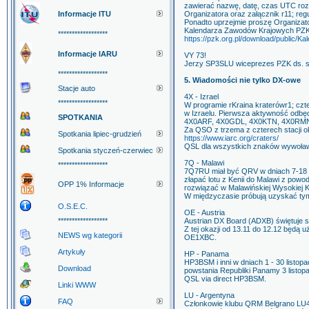
zawierać nazwę, datę, czas UTC roz
Informacje ITU
Organizatora oraz załącznik r11; re
Ponadto uprzejmie proszę Organiza
Kalendarza Zawodów Krajowych PZK 
******************
https://pzk.org.pl/download/public/
Informacje IARU
VY 73!
Jerzy SP3SLU wiceprezes PZK ds. 
******************
5. Wiadomości nie tylko DX-owe
Stacje auto
4X - Izrael
******************
W programie rKraina kraterówr1; czte
w Izraelu. Pierwsza aktywność odbęd
SPOTKANIA
4X0ARF, 4X0GDL, 4X0KTN, 4X0RM
Za QSO z trzema z czterech stacji o
Spotkania lipiec-grudzień
https://www.iarc.org/craters/
QSL dla wszystkich znaków wywoła
Spotkania styczeń-czerwiec
7Q - Malawi
******************
7Q7RU miał być QRV w dniach 7-18 li
złapać lotu z Kenii do Malawi z pow
OPP 1% Informacje
rozwiązać w Malawińskiej Wysokiej Ko
W międzyczasie próbują uzyskać ty
O.S.E.C.
OE - Austria
******************
Austrian DX Board (ADXB) świętuje s
Z tej okazji od 13.11 do 12.12 będ
NEWS wg kategorii
OE1XBC.
Artykuły
HP - Panama
HP3BSM i inni w dniach 1 - 30 listop
Download
powstania Republiki Panamy 3 listop
QSL via direct HP3BSM.
Linki WWW
LU - Argentyna
FAQ
Członkowie klubu QRM Belgrano LU4