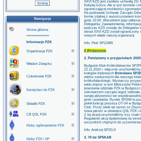
XXVI KZD jest zwołany uchwałą ZG P
Kobylej Górze. Ale w tym terminie i
ograniczającej możliwości zgromadz
Na podstawie Uchwały Zarządu Głów
formie zdalnej z wykorzystaniem kom
Nawigacja
godz.10.00. Warunkiem jego odbycia
Delegatów. Zawiadomienia, informac
podczas KZD zostały do Delegatów w
Strona główna
obrad XXVI KZD został ograniczony 
nowych władz naszej organizacji.
******************
Informacje PZK
Info. Piotr SP2JMR
II Wydarzenia
Organizacja PZK
2. Pamiętamy o przyjaciołach 2020
Władze Związku
Bydgoski Klub Krótkofalowców SP2PBY
22.11.2020 r. włącznie uruchomiliś
kolegów klubowych
Bolesława SP2E
Członkowie PZK
wielce zasłużonymi dla naszego klubu
krótkofalarskiego. Wystarczy przyp
wielu imprez w tym Mistrzostw Polsk
powstania oddziału PZK w Bydgoszcz
Kandydaci do PZK
sekretarzem zarządu tegoż oddziału
swojej aktywności we współzawodnict
gmin i powiatów. Rysiek SP2IW to po
pełnił funkcję prezesa OT-04 w Byd
Składki PZK
Club. Przez wiele lat razem ze Zbys
nowa jakość w obsłudze QSL PZK i d
CB QSL PZK
Z tej okazji uruchomiliśmy trzy znak
Regulamin akcji dyplomowej na stron
wszystkich chętnych do uczestnictwa
Kluby ogólnopolskie PZK
Info. Andrzej SP2GJI
3. 70 lat SP5KAB
Kluby PZK i SP