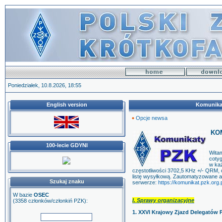
Poniedziałek, 10.8.2026, 18:55
English version
Komunikat
Opcje newsa
KOM
100-lecie GDYNI
Wita
coty
w każ
częstotliwości 3702,5 KHz +/- QRM, 
listę wysyłkową. Zautomatyzowane 
Szukaj znaku
serwerze:
https://komunikat.pzk.org.p
W bazie
OSEC
I. Sprawy organizacyjne
(3358 członków/członkiń PZK):
1. XXVI Krajowy Zjazd Delegatów