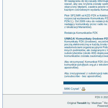
W nawiązaniu do tej zasady informu
starań, aby ww. kryteria zostały spe
obarczony błędami, zawiera pewne ni
każdym cośrodowym wydaniu Komun
Piotr SP2JMR od KZD PZK w Kołobrz
rozpoczął wydawanie Komunikatu PZ
PZKr1;). Od 2009 roku do redakcji 
nadający komunikaty przez radio na 
z lokalizacji Mariantów).
Redakcja Komunikatów PZK
UWAGA! Komunikaty środowe PZK
Komunikaty PZK (środowe), wcześnie
pocztą elektroniczną w każdą środę 
wiadomościami organizacyjnymi Pols
innych podmiotów, ale związanymi z 
subskrybentów (około 400) dopisywał
komunikatów została zautomatyzowa
Aby otrzymywać Komunikat PZK (środ
komunikat-pzk@pzk.org.pl z tekstem
apostrofów).
Aby zrezygnować z subskrypcji nale
(unsubscribe - bez apostrofów).
5896 Czytań ˇ
PZK © 202
Original
TweakIt
by: Madman
ˇ
Re-
Powered