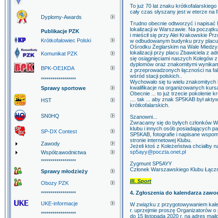
To już 70 lat znaku krótkofalarski
cały czas słyszany jest w eterze na fa
Dyplomy-Awards
Trudno obecnie odtworzyć i napisać h
lokalizacji w Warszawie. Na początku
Publikacje PZK
i mieścił się przy Alei Krakowskie Prze
Krótkofalowiec Polski
w odbudowanym budynku przy placu Z
Ośrodku Żeglarskim na Wale Miedzys
lokalizacji przy placu Zbawiciela z 
Komunikat PZK
się osiągnięciami naszych Kolegów z 
dyplomów oraz znakomitymi wynikami
BPK-OE1KDA
z przeprowadzonych łączności na fa
wśród stacji polskich..
******************
Wychowało się tu wielu znakomitych
kwalifikacje na organizowanych kursa
Sprawy sportowe
Obecnie ... to już trzecie pokolenie 
.... tak ... aby znak SP5KAB był ak
HST
krótkofalarskich.
SN0HQ
Szanowni...
Zwracamy się do byłych członków 
klubu i innych osób posiadających p
SP-DX Contest
SP5KAB, fotografie i napisane wspomn
stronie internetowej Klubu.
Zawody
Jeżeli ktoś z Koleżeństwa chciałby n
sp5ayy@poczta.onet.pl
Współzawodnictwa
******************
Zygmunt SP5AYY
Członek Warszawskiego Klubu Łąc
Sprawy młodzieży
III. Sport
Obozy PZK
4. Zgłoszenia do kalendarza zaw
******************
UKE-informacje
W związku z przygotowywaniem kale
r. uprzejmie proszę Organizatorów o
******************
do 15 listopada 2020 r. na adres m