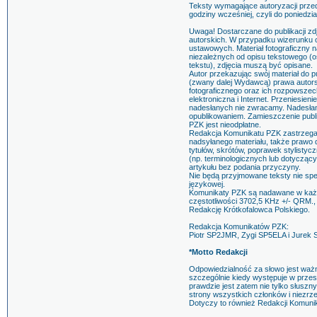
Teksty wymagające autoryzacji przed
godziny wcześniej, czyli do poniedzia
Uwaga! Dostarczane do publikacji zd
autorskich. W przypadku wizerunku 
ustawowych. Materiał fotograficzny n
niezależnych od opisu tekstowego (os
tekstu), zdjęcia muszą być opisane.
Autor przekazując swój materiał do p
(zwany dalej Wydawcą) prawa autorski
fotograficznego oraz ich rozpowszec
elektroniczna i Internet. Przeniesien
nadesłanych nie zwracamy. Nadesłanie
opublikowaniem. Zamieszczenie publik
PZK jest nieodpłatne.
Redakcja Komunikatu PZK zastrzega 
nadsyłanego materiału, także prawo
tytułów, skrótów, poprawek stylisty
(np. terminologicznych lub dotycząc
artykułu bez podania przyczyny.
Nie będą przyjmowane teksty nie s
językowej.
Komunikaty PZK są nadawane w każdą
częstotliwości 3702,5 KHz +/- QRM.,
Redakcję Krótkofalowca Polskiego.
Redakcja Komunikatów PZK:
Piotr SP2JMR, Zygi SP5ELA i Jurek 
*Motto Redakcji
Odpowiedzialność za słowo jest wa
szczególnie kiedy występuje w przest
prawdzie jest zatem nie tylko słusz
strony wszystkich członków i niezrz
Dotyczy to również Redakcji Komuni