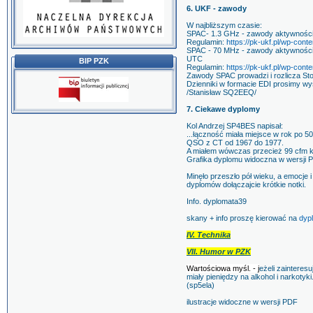
6. UKF - zawody
W najbliższym czasie:
SPAC- 1.3 GHz - zawody aktywności 
Regulamin:
https://pk-ukf.pl/wp-con
SPAC - 70 MHz - zawody aktywności U
UTC
BIP PZK
Regulamin:
https://pk-ukf.pl/wp-con
Zawody SPAC prowadzi i rozlicza St
Dzienniki w formacie EDI prosimy wy
/Stanisław SQ2EEQ/
7. Ciekawe dyplomy
Kol Andrzej SP4BES napisał:
...łączność miała miejsce w rok po 50
QSO z CT od 1967 do 1977.
A miałem wówczas przecież 99 cfm kr
Grafika dyplomu widoczna w wersji 
Minęło przeszło pół wieku, a emocje 
dyplomów dołączajcie krótkie notki.
Info. dyplomata39
skany + info proszę kierować na
dyp
IV. Technika
VII. Humor w PZK
Wartościowa myśl. - j
eżeli zainteres
miały pieniędzy na alkohol i narkotyki.
(sp5ela)
ilustracje widoczne w wersji PDF