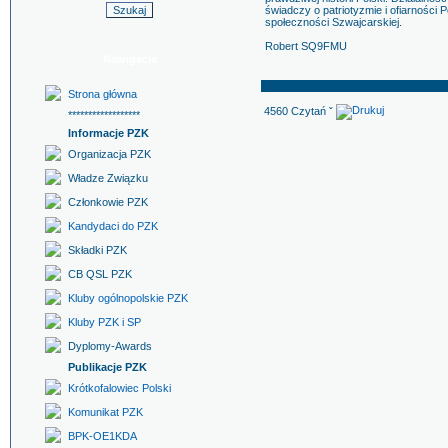
świadczy o patriotyzmie i ofiarności
społeczności Szwajcarskiej.
Robert SQ9FMU
Nawigacja
Strona główna
4560 Czytań ˇ
******************
Informacje PZK
Organizacja PZK
Władze Związku
Członkowie PZK
Kandydaci do PZK
Składki PZK
CB QSL PZK
Kluby ogólnopolskie PZK
Kluby PZK i SP
Dyplomy-Awards
Publikacje PZK
Krótkofalowiec Polski
Komunikat PZK
BPK-OE1KDA