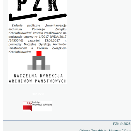
BIP PZK
PZK © 2026.
Original
TweakIt
by: Madman
ˇ
Re-d