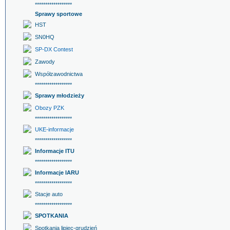
******************
Sprawy sportowe
HST
SN0HQ
SP-DX Contest
Zawody
Współzawodnictwa
******************
Sprawy młodzieży
Obozy PZK
******************
UKE-informacje
******************
Informacje ITU
******************
Informacje IARU
******************
Stacje auto
******************
SPOTKANIA
Spotkania lipiec-grudzień