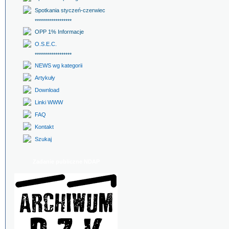
Spotkania styczeń-czerwiec
******************
OPP 1% Informacje
O.S.E.C.
******************
NEWS wg kategorii
Artykuły
Download
Linki WWW
FAQ
Kontakt
Szukaj
Zadanie publiczne NDAP