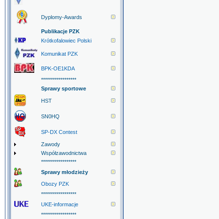
Dyplomy-Awards
Publikacje PZK
Krótkofalowiec Polski
Komunikat PZK
BPK-OE1KDA
******************
Sprawy sportowe
HST
SN0HQ
SP-DX Contest
Zawody
Współzawodnictwa
******************
Sprawy młodzieży
Obozy PZK
******************
UKE-informacje
******************