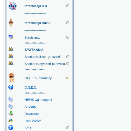
Informacje ITU
******************
Informacje IARU
******************
Stacje auto
******************
SPOTKANIA
Spotkania lipiec-grudzień
Spotkania styczeń-czerwiec
******************
OPP 1% Informacje
O.S.E.C.
******************
NEWS wg kategorii
Artykuły
Download
Linki WWW
FAQ