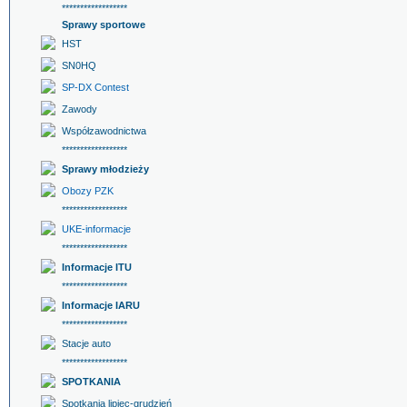
******************
Sprawy sportowe
HST
SN0HQ
SP-DX Contest
Zawody
Współzawodnictwa
******************
Sprawy młodzieży
Obozy PZK
******************
UKE-informacje
******************
Informacje ITU
******************
Informacje IARU
******************
Stacje auto
******************
SPOTKANIA
Spotkania lipiec-grudzień