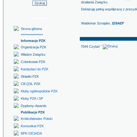
działania Związku.
Deklaruję pełną współpracę z prezydi
Nawigacja
Waldemar Sznajder,
3Z6AEF
Strona główna
******************
Informacje PZK
7044 Czytań ˇ
Organizacja PZK
Władze Związku
Członkowie PZK
Kandydaci do PZK
Składki PZK
CB QSL PZK
Kluby ogólnopolskie PZK
Kluby PZK i SP
Dyplomy-Awards
Publikacje PZK
Krótkofalowiec Polski
Komunikat PZK
BPK-OE1KDA