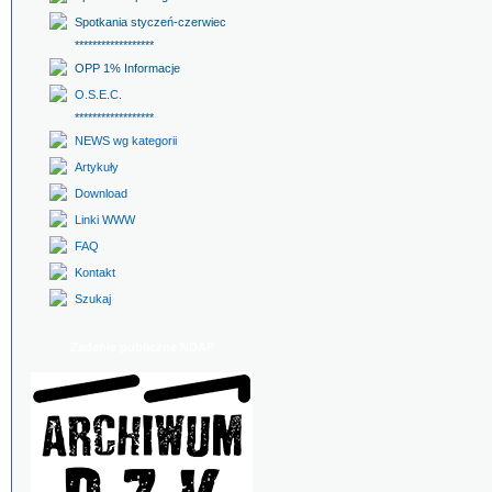
Spotkania styczeń-czerwiec
******************
OPP 1% Informacje
O.S.E.C.
******************
NEWS wg kategorii
Artykuły
Download
Linki WWW
FAQ
Kontakt
Szukaj
Zadanie publiczne NDAP