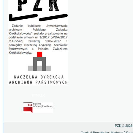
BIP PZK
PZK © 2026.
Original
TweakIt
by: Madman
ˇ
Re-d