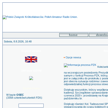
Sobota, 8.8.2026, 16:48
English version
Rez
Opcje newsa
Koleżanki
100-lecie GDYNI
na wczorajszym posiedzeniu Prezydi
samym z funkcji Prezesa PZK, którą 
jest w załączniku do protokołu z pos
jest obecna sytuacja rodzinna i zawo
odpowiedzialnej funkcji prezesa stow
Szukaj znaku
Dziękuję wszystkim, którzy współprac
kadencji. Szczegółowe sprawozdanie z
W bazie
OSEC
czerwca 2020 r. przedstawię na Kraj
(3358 członków/członkiń PZK):
październiku br.
Dziękuję również Kol. Tadeuszowi SP9
stowarzyszania do czasu kolejnych w