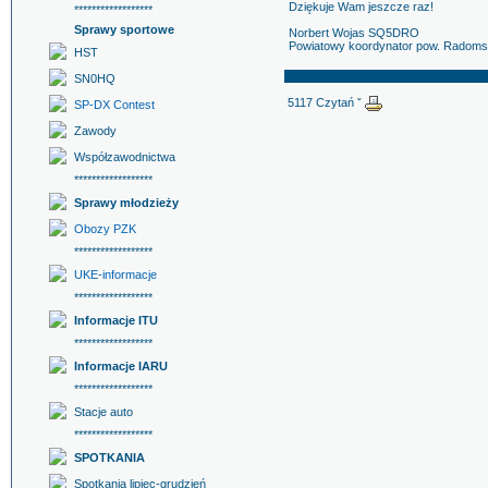
Dziękuje Wam jeszcze raz!
******************
Sprawy sportowe
Norbert Wojas SQ5DRO
Powiatowy koordynator pow. Radom
HST
SN0HQ
5117 Czytań ˇ
SP-DX Contest
Zawody
Współzawodnictwa
******************
Sprawy młodzieży
Obozy PZK
******************
UKE-informacje
******************
Informacje ITU
******************
Informacje IARU
******************
Stacje auto
******************
SPOTKANIA
Spotkania lipiec-grudzień