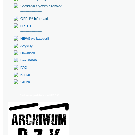
Spotkania styczeń-czerwiec
******************
OPP 1% Informacje
O.S.E.C.
******************
NEWS wg kategorii
Artykuły
Download
Linki WWW
FAQ
Kontakt
Szukaj
Zadanie publiczne NDAP