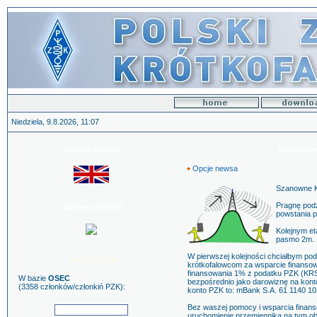
Niedziela, 9.8.2026, 11:07
English version
Podziękow
Opcje newsa
Szanowne Ko
Pragnę podz
100-lecie GDYNI
powstania 
Kolejnym e
pasmo 2m.
W pierwszej kolejności chciałbym p
Szukaj znaku
krótkofalowcom za wsparcie finansowe
finansowania 1% z podatku PZK (KRS
W bazie
OSEC
bezpośrednio jako darowiznę na kon
(3358 członków/członkiń PZK):
konto PZK to: mBank S.A. 61 1140 1
Bez waszej pomocy i wsparcia finans
uruchomienie przemiennika na tym ob