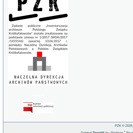
BIP PZK
PZK © 2026.
Original
TweakIt
by: Madman
ˇ
Re-d