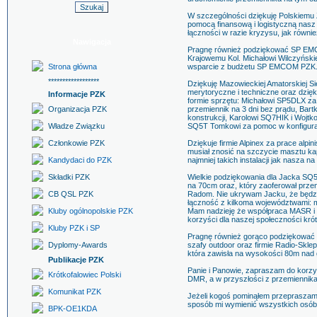
W szczególności dziękuję Polskiemu 
pomocą finansową i logistyczną nasz
łączności w razie kryzysu, jak równ
Nawigacja
Pragnę również podziękować SP EMC
Krajowemu Kol. Michałowi Wilczyńs
Strona główna
wsparcie z budżetu SP EMCOM PZK
******************
Dziękuję Mazowieckiej Amatorskiej 
merytoryczne i techniczne oraz dzięk
Informacje PZK
formie sprzętu: Michałowi SP5DLX za
Organizacja PZK
przemiennik na 3 dni bez prądu, Bar
konstrukcji, Karolowi SQ7HIK i Woj
Władze Związku
SQ5T Tomkowi za pomoc w konfigurac
Członkowie PZK
Dziękuje firmie Alpinex za prace alp
musiał znosić na szczycie masztu k
Kandydaci do PZK
najmniej takich instalacji jak nasza 
Składki PZK
Wielkie podziękowania dla Jacka SQ5
na 70cm oraz, który zaoferował prze
CB QSL PZK
Radom. Nie ukrywam Jacku, że będzi
łączność z kilkoma województwami: m
Kluby ogólnopolskie PZK
Mam nadzieję że współpraca MASR i 
korzyści dla naszej społeczności krót
Kluby PZK i SP
Pragnę również gorąco podziękować f
Dyplomy-Awards
szafy outdoor oraz firmie Radio-Skle
która zawisła na wysokości 80m nad
Publikacje PZK
Panie i Panowie, zapraszam do korz
Krótkofalowiec Polski
DMR, a w przyszłości z przemienni
Komunikat PZK
Jeżeli kogoś pominąłem przepraszam, 
sposób mi wymienić wszystkich osób
BPK-OE1KDA