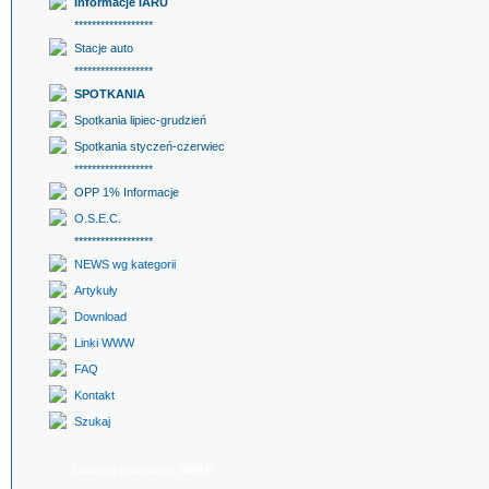
Informacje IARU
******************
Stacje auto
******************
SPOTKANIA
Spotkania lipiec-grudzień
Spotkania styczeń-czerwiec
******************
OPP 1% Informacje
O.S.E.C.
******************
NEWS wg kategorii
Artykuły
Download
Linki WWW
FAQ
Kontakt
Szukaj
Zadanie publiczne NDAP