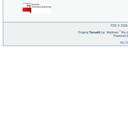
PZK © 2026.
Original
TweakIt
by: Madman
ˇ
Re-d
Powered b
90,72