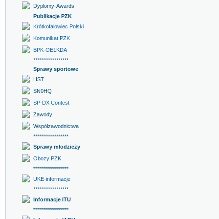
Dyplomy-Awards
Publikacje PZK
Krótkofalowiec Polski
Komunikat PZK
BPK-OE1KDA
******************
Sprawy sportowe
HST
SN0HQ
SP-DX Contest
Zawody
Współzawodnictwa
******************
Sprawy młodzieży
Obozy PZK
******************
UKE-informacje
******************
Informacje ITU
******************