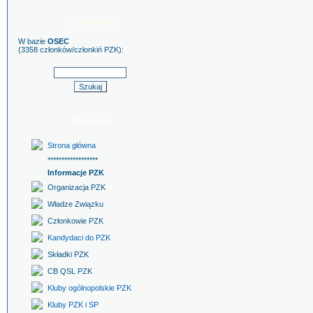
Szukaj znaku
W bazie
OSEC
(3358 członków/członkiń PZK):
Nawigacja
Strona główna
******************
Informacje PZK
Organizacja PZK
Władze Związku
Członkowie PZK
Kandydaci do PZK
Składki PZK
CB QSL PZK
Kluby ogólnopolskie PZK
Kluby PZK i SP