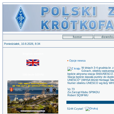
Poniedziałek, 10.8.2026, 8:34
English version
Opcje newsa
W dniach 3-4 grudnia br. 
Górach, obiektu wpisaneg
będzie aktywna stacja SN0UNESCO.
100-lecie GDYNI
Stacja będzie dawała punkty do dypl
UNESCO" (WHSA World Heritage Site
Numer obiektu UNESCO wg listy W
Vy 73
Za Zarząd Klubu SP9KDU
Robert SQ9FMU
5144 Czytań ˇ