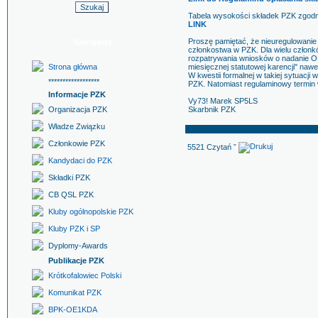
Tabela wysokości składek PZK zgodni
LINK
Proszę pamiętać, że nieuregulowanie 
Nawigacja
członkostwa w PZK. Dla wielu członkó
rozpatrywania wniosków o nadanie OH
Strona główna
miesięcznej statutowej karencji" naw
W kwestii formalnej w takiej sytuacj
******************
PZK. Natomiast regulaminowy termin w
Informacje PZK
Vy73! Marek SP5LS
Organizacja PZK
Skarbnik PZK
Władze Związku
Członkowie PZK
5521 Czytań ˇ
Kandydaci do PZK
Składki PZK
CB QSL PZK
Kluby ogólnopolskie PZK
Kluby PZK i SP
Dyplomy-Awards
Publikacje PZK
Krótkofalowiec Polski
Komunikat PZK
BPK-OE1KDA