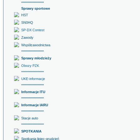
******************
Sprawy sportowe
HST
SN0HQ
SP-DX Contest
Zawody
Współzawodnictwa
******************
Sprawy młodzieży
Obozy PZK
******************
UKE-informacje
******************
Informacje ITU
******************
Informacje IARU
******************
Stacje auto
******************
SPOTKANIA
Spotkania lipiec-grudzień