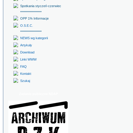
Spotkania styczeń-czerwiec
******************
OPP 1% Informacje
O.S.E.C.
******************
NEWS wg kategorii
Artykuły
Download
Linki WWW
FAQ
Kontakt
Szukaj
Zadanie publiczne NDAP