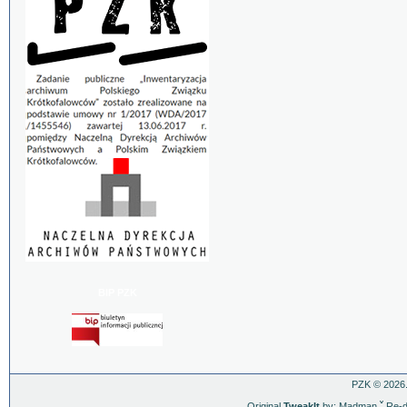
BIP PZK
PZK © 2026.
Original
TweakIt
by: Madman
ˇ
Re-d