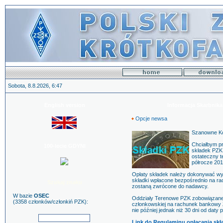
Sobota, 8.8.2026, 6:47
English version
Informacja Skarbnika 
Opcje newsa
Szanowne Kol
Chciałbym p
100-lecie GDYNI
składek PZK,
ostateczny t
półrocze 201
Opłaty składek należy dokonywać wy
składki wpłacone bezpośrednio na ra
Szukaj znaku
zostaną zwrócone do nadawcy.
W bazie
OSEC
Oddziały Terenowe PZK zobowiązane 
(3358 członków/członkiń PZK):
członkowskiej na rachunek bankowy Z
nie później jednak niż 30 dni od daty 
Link do Regulaminu opłacania sk