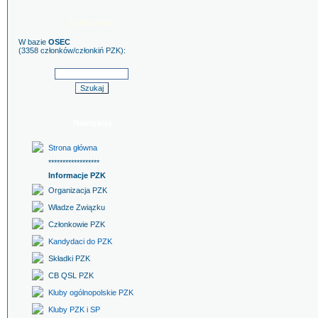
Szukaj znaku
W bazie
OSEC
(3358 członków/członkiń PZK):
Nawigacja
Strona główna
******************
Informacje PZK
Organizacja PZK
Władze Związku
Członkowie PZK
Kandydaci do PZK
Składki PZK
CB QSL PZK
Kluby ogólnopolskie PZK
Kluby PZK i SP