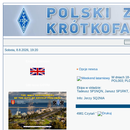
Sobota, 8.8.2026, 19:20
English version
Opcje newsa
W dniach 18
POL003; PL0
100-lecie GDYNI
Ekipa w składzie:
Tadeusz SP1NQN, Janusz SP1RKT, J
Info: Jerzy SQ2NIA
4981 Czytań ˇ