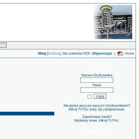
Witaj
[
Gościu
], Dla członków PZK: (
Rejestracja
)
|
Home
Logowanie
Nazwa Użytkownika
Hasło
Nie jesteś jeszcze naszym Użytkownikiem?
Kilknij TUTAJ
żeby się zarejestrować.
Zapomniane hasło?
Wyślemy nowe, kliknij
TUTAJ
.
NEWSLETTER