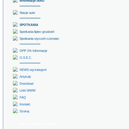
Informacje IARU
******************
Stacje auto
******************
SPOTKANIA
Spotkania lipiec-grudzień
Spotkania styczeń-czerwiec
******************
OPP 1% Informacje
O.S.E.C.
******************
NEWS wg kategorii
Artykuły
Download
Linki WWW
FAQ
Kontakt
Szukaj
Zadanie publiczne NDAP