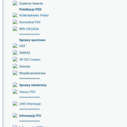
Dyplomy-Awards
Publikacje PZK
Krótkofalowiec Polski
Komunikat PZK
BPK-OE1KDA
******************
Sprawy sportowe
HST
SN0HQ
SP-DX Contest
Zawody
Współzawodnictwa
******************
Sprawy młodzieży
Obozy PZK
******************
UKE-informacje
******************
Informacje ITU
******************