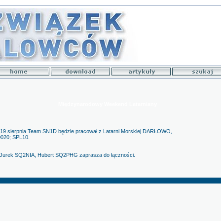
Międzynarodowy Weekend Latarniany
-19 sierpnia Team SN1D będzie pracował z Latarni Morskiej DARŁOWO,
020; SPL10.
urek SQ2NIA, Hubert SQ2PHG zaprasza do łączności.