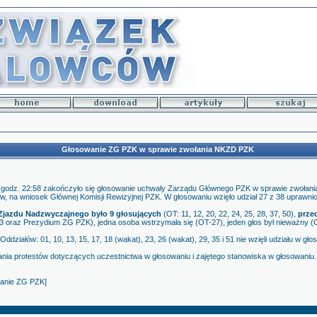
Głosowanie ZG PZK w sprawie zwołania NKZD PZK
 o godz. 22:58 zakończyło się głosowanie uchwały Zarządu Głównego PZK w sprawie zwoła
w, na wniosek Głównej Komisji Rewizyjnej PZK. W głosowaniu wzięło udział 27 z 38 uprawni
Zjazdu Nadzwyczajnego było 9 głosujących
(OT: 11, 12, 20, 22, 24, 25, 28, 37, 50),
przec
 73 oraz Prezydium ZG PZK), jedna osoba wstrzymała się (OT-27), jeden głos był nieważny (
Oddziałów: 01, 10, 13, 15, 17, 18 (wakat), 23, 26 (wakat), 29, 35 i 51 nie wzięli udziału w gło
nia protestów dotyczących uczestnictwa w głosowaniu i zajętego stanowiska w głosowaniu.
wanie ZG PZK]