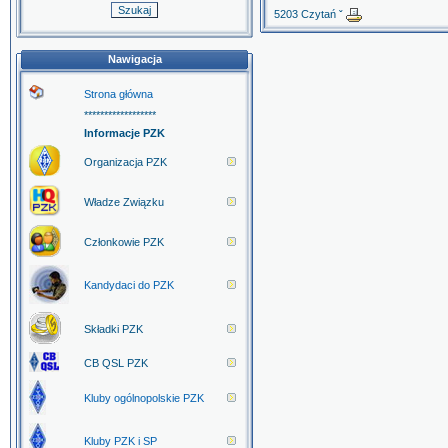
5203 Czytań ˇ
Nawigacja
Strona główna
******************
Informacje PZK
Organizacja PZK
Władze Związku
Członkowie PZK
Kandydaci do PZK
Składki PZK
CB QSL PZK
Kluby ogólnopolskie PZK
Kluby PZK i SP