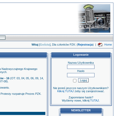
Witaj
[
Gościu
], Dla członków PZK: (
Rejestracja
)
|
Home
Logowanie
Nazwa Użytkownika
nia Nadzwyczajnego Krajowego
Hasło
onych.
iw - 16
(OT: 03, 04, 05, 06, 09, 14,
OT-08).
sowaniu.
Nie jesteś jeszcze naszym Użytkownikiem?
Kilknij TUTAJ
żeby się zarejestrować.
 Protesty rozpatruje Prezes PZK.
Zapomniane hasło?
Wyślemy nowe, kliknij
TUTAJ
.
NEWSLETTER