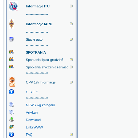
Informacje ITU
******************
Informacje IARU
******************
Stacje auto
******************
SPOTKANIA
Spotkania lipiec-grudzień
Spotkania styczeń-czerwiec
******************
OPP 1% Informacje
O.S.E.C.
******************
NEWS wg kategorii
Artykuły
Download
Linki WWW
FAQ