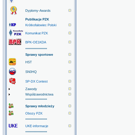
Dyplomy-Awards
Publikacje PZK
Krótkofalowiec Polski
Komunikat PZK
BPK-OE1KDA
******************
Sprawy sportowe
HST
SN0HQ
SP-DX Contest
Zawody
Współzawodnictwa
******************
Sprawy młodzieży
Obozy PZK
******************
UKE-informacje
******************