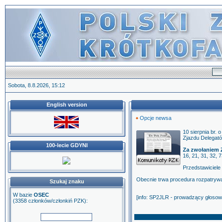
Sobota, 8.8.2026, 15:12
English version
Opcje newsa
10 sierpnia br.
Zjazdu Delegató
100-lecie GDYNI
Za zwołaniem 
16, 21, 31, 32,
Przedstawiciele 
Obecnie trwa procedura rozpatrywa
Szukaj znaku
W bazie
OSEC
[info: SP2JLR - prowadzący głoso
(3358 członków/członkiń PZK):