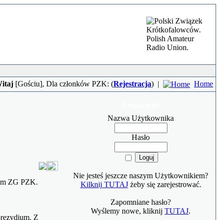
itaj
[
Gościu
], Dla członków PZK: (
Rejestracja
)
|
Home
Logowanie
Nazwa Użytkownika
Hasło
Nie jesteś jeszcze naszym Użytkownikiem?
ium ZG PZK.
Kilknij TUTAJ
żeby się zarejestrować.
Zapomniane hasło?
Wyślemy nowe, kliknij
TUTAJ
.
rezydium. Z