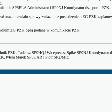
.
sultanci: SP5ELA Administrator i SP9NJ Koordynator ds. sportu PZK.
hwał oraz omawiało sprawy zwiazane z posiedzeniem ZG PZK zaplano
ezydium ZG PZK będą podane w komunikacie PZK.
bnik PZK, Tadeusz SP9HQJ Wiceprezes, Spike SP9NJ Koordynator ds
K, tyłem Marek SP5UAR i Piotr SP2JMR.