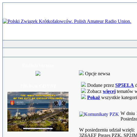
English version
Opcje newsa
Dodane przez
SP5ELA
d
100-lecie GDYNI
Zobacz
więcej
tematów w 
Pokaż
wszystkie kategor
W dniu 
Posiedz
W posiedzeniu udział wzięli:
3Z6AEF Prezes PZK, SP2JMR