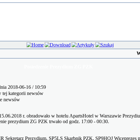
W
Posiedzenie Prezydium ZG PZK
nia 2018-06-16 / 10:59
tej kategorii newsów
ie newsów
15.06.2018 r. obradowało w hotelu ApartsHotel w Warszawie Prezyd
enie prezydium ZG PZK trwało od godz. 17:00 - 00:30.
 Sekretarz Prezydium, SP5LS Skarbnik PZK, SP9HQJ Wiceprezes p