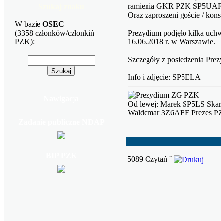
ramienia GKR PZK SP5UAR
Szukaj znaku
Oraz zaproszeni goście / kon
W bazie
OSEC
(3358 członków/członkiń
Prezydium podjęło kilka uc
PZK):
16.06.2018 r. w Warszawie.
Szczegóły z posiedzenia Pr
Info i zdjęcie: SP5ELA
Nawigacja
Od lewej: Marek SP5LS Skar
Waldemar 3Z6AEF Prezes PZ
Zadanie publiczne NDAP
BIP PZK
5089 Czytań ˇ