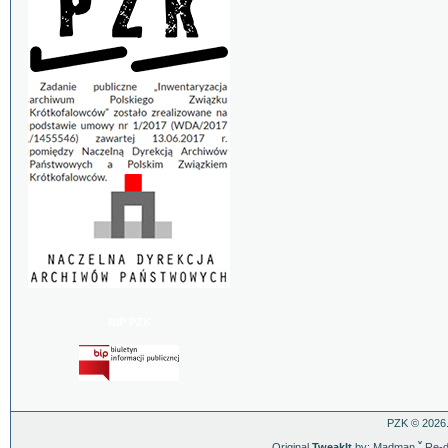
BIP PZK
PZK © 2026.
Original
TweakIt
by: Madman
ˇ
Re-d