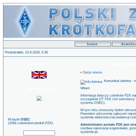
Poniedziałek, 10.8.2026, 5:36
English version
Komunikat admin
Opcje newsa
Komunikat admina - re
Witam
100-lecie GDYNI
Informacja dotyczy członków PZK rej
szczególnie OT PZK i ich sekretarzy
systemu OSEC).
W tym roku zmuszony byłem odrzucić 
Szukaj znaku
Powodem odrzucenia zgłoszeń rejestr
systemie elektronicznej ewidencji c
W bazie
OSEC
(3358 członków/członkiń PZK):
Administrator portalu PZK jest s
możliwa rejestracja kogokolwiek, jeże
systemie jw.