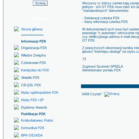
Wszyscy ci, którzy zamierzają zarej
jednym - ich OT PZK musi mieć ich 
"standardowych" dokumentów:
- Deklaracji członka PZK
Nawigacja
- Karty informacji członka PZK
Strona główna
W dokumentach tych musi być podany
powoduje "z automatu" odrzucenie rej
******************
czy niefikcyjnego adresu e-mail ni
OT PZK.
Informacje PZK
Organizacja PZK
Z powyższych obserwacji wynika równ
jakości "interfejsu obsługi" na styku
Władze Związku
73
Członkowie PZK
Zygmunt Szumski SP5ELA
Kandydaci do PZK
Administrator portalu PZK
Składki PZK
CB QSL PZK
Kluby ogólnopolskie PZK
5458 Czytań ˇ
Kluby PZK i SP
Dyplomy-Awards
Publikacje PZK
Krótkofalowiec Polski
Komunikat PZK
BPK-OE1KDA