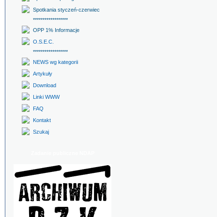
Spotkania styczeń-czerwiec
******************
OPP 1% Informacje
O.S.E.C.
******************
NEWS wg kategorii
Artykuły
Download
Linki WWW
FAQ
Kontakt
Szukaj
Zadanie publiczne NDAP