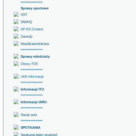
******************
Sprawy sportowe
HST
SN0HQ
SP-DX Contest
Zawody
Współzawodnictwa
******************
Sprawy młodzieży
Obozy PZK
******************
UKE-informacje
******************
Informacje ITU
******************
Informacje IARU
******************
Stacje auto
******************
SPOTKANIA
Spotkania lipiec-grudzień