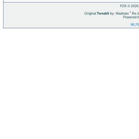
PZK © 2026.
Original
TweakIt
by: Madman
ˇ
Re-d
Powered b
90,70