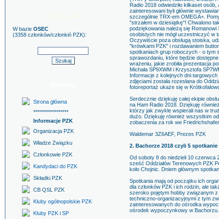
Radio 2018 odwiedziło kilkaset osób,
zainteresowani byli głównie wystawia
Szukaj znaku
szczególnie TRX-em OMEGA+. Pomysł 
"strzałem w dziesiątkę"! Chwalono tak
podziękowania należą się Romanowi 
W bazie
OSEC
osobistych nie mógł uczestniczyć w t
(3358 członków/członkiń PZK):
Oczywiście poza obsługą stoiska, u
"krówkami PZK" i rozdawaniem butto
spotkaniach grup roboczych - o tym
sprawozdaniu, które będzie dostępne
wrażeniu, jakie zrobiła prezentacja 
Michała SP9XWM i Krzysztofa SP7W
Informacje z kolejnych dni targowyc
zdjęciami została rozesłana do Oddzi
Nawigacja
fotoreportaż ukaże się w Krótkofalow
Serdecznie dziękuję całej ekipie obs
Strona główna
na Ham Radio 2018. Dziękuję równi
którzy jak zwykle wspierali nas w tru
******************
dużo. Dziękuję również wszystkim od
Informacje PZK
zobaczenia za rok we Friedrichshafe
Organizacja PZK
Waldemar 3Z6AEF, Prezes PZK
Władze Związku
2. Bachorze 2018 czyli 5 spotkanie
Członkowie PZK
Od soboty 8 do niedzieli 10 czerwca 
sześć Oddziałów Terenowych PZK Pol
Kandydaci do PZK
koło Chojnic. Dniem głównym spotkani
Składki PZK
Spotkania mają od początku ich organ
dla członków PZK i ich rodzin, ale t
CB QSL PZK
szeroko pojętym hobby związanym z 
techniczno-organizacyjnymi z tym z
Kluby ogólnopolskie PZK
zainteresowanych do ośrodka wypoczy
ośrodek wypoczynkowy w Bachorzu.
Kluby PZK i SP