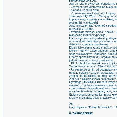
Krótkofalowców ŁOŚ.
Jak co roku przyjechali hobbyści nie t
- Jesteśmy przygotowani na tysiąc p
Tomaszek z biura zlotu.
- Z założenia miał to być zlot krajow
Tomaszek SQ9WRT. - Mamy gości z Nie
impreza rozpoczynała się w piątek, to
wcześniej, w niedzielę!
Jako pierwszy listę obecności podpi
przyjaciół z Lublina.
- Wspaniałe miejsce, cisza i spokój -
Naprawdę można wypocząć.
Lista miejscowości byłaby zbyt długa,
od masztów, namiotów, przyczep camp
dziećmi - z pełnym prowiantem.
Dla mniej wtajemniczonych należy się
łosiem - leśnym czworonogiem, a poc
sobą województw - łódzkiego, opolski
Osoby spoza rbranżyr1; szybko zauw
jedynie imiona i znaki wywoławcze.
- Dla krótkofalowców taki znak to ja
Zorganizowany przez Oleski Klub Kró
- Uczestniczę w nim od początku - m
mnie tu ciągnie? Ludzie i wspaniała, 
zarobić, bo na giełdzie oferuję spory
A skoro o giełdzie mowa, to jednym z 
Dymnego SP7WNK z Brzezin, który na 
rradarr1; z funkcją naprowadzania na
- Jest idealny dla szybowników i moto
urządzenie o dużych gabarytach, ter
Stałym bywalcem zlotu jest praszkow
kroki w krótkofalarstwie stawiał w 197
AS
Cały artykuł w "Kulisach Powiatu" z 
6. ZAPROSZENIE