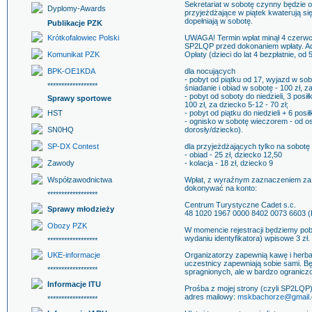
Sekretariat w sobotę czynny będzie o
Dyplomy-Awards
przyjeżdżające w piątek kwaterują si
dopełniają w sobotę.
Publikacje PZK
Krótkofalowiec Polski
UWAGA! Termin wpłat minął 4 czerwca
SP2LQP przed dokonaniem wpłaty. Ad
Komunikat PZK
Opłaty (dzieci do lat 4 bezpłatnie, od 
BPK-OE1KDA
dla nocujących
- pobyt od piątku od 17, wyjazd w sobo
******************
śniadanie i obiad w sobotę - 100 zł, za
- pobyt od soboty do niedzieli, 3 posił
Sprawy sportowe
100 zł, za dziecko 5-12 - 70 zł;
HST
- pobyt od piątku do niedzieli + 6 posi
- ognisko w sobotę wieczorem - od os
SN0HQ
dorosły/dziecko).
SP-DX Contest
dla przyjeżdżających tylko na sobotę
- obiad - 25 zł, dziecko 12,50
Zawody
- kolacja - 18 zł, dziecko 9
Współzawodnictwa
Wpłat, z wyraźnym zaznaczeniem za co
dokonywać na konto:
******************
Centrum Turystyczne Cadet s.c.
Sprawy młodzieży
48 1020 1967 0000 8402 0073 6603 
Obozy PZK
W momencie rejestracji będziemy pobi
wydaniu identyfikatora) wpisowe 3 zł
******************
UKE-informacje
Organizatorzy zapewnią kawę i herba
uczestnicy zapewniają sobie sami. B
******************
spragnionych, ale w bardzo ogranicz
Informacje ITU
Prośba z mojej strony (czyli SP2LQP)
adres mailowy:
mskbachorze@gmail
******************