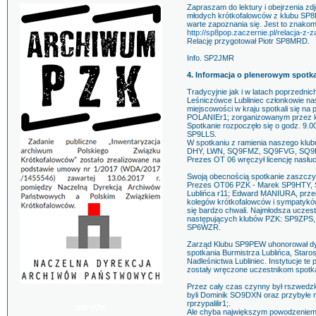
Zapraszam do lektury i obejrzenia zd
młodych krótkofalowców z klubu SP8PO
warte zapoznania się. Jest to znakomi
http://sp8pop.zaczernie.pl/relacja-z
Relację przygotował Piotr SP8MRD.
Info. SP2JMR
4. Informacja o plenerowym spotk
Tradycyjnie jak i w latach poprzednich
Leśniczówce Lubliniec członkowie na
miejscowości w kraju spotkali się 
POLANIEr1; zorganizowanym przez 
Spotkanie rozpoczęło się o godz. 9.00
SP9LLS.
W spotkaniu z ramienia naszego klub
DHY, LWN, SQ9FMZ, SQ9FVG, SQ9F
Prezes OT 06 wręczył licencję nasłu
Swoją obecnością spotkanie zaszczy
Prezes OT06 PZK - Marek SP9HTY, 
Lublińca r11; Edward MANIURA, przeds
kolegów krótkofalowców i sympatyków 
się bardzo chwali. Najmłodsza uczestn
następujących klubów PZK: SP9ZP
SP6WZR.
Zarząd Klubu SP9PEW uhonorował dyp
spotkania Burmistrza Lublińca, Staros
Nadleśnictwa Lubliniec. Instytucje t
zostały wręczone uczestnikom spotk
Przez cały czas czynny był rszwedzki
byli Dominik SO9DXN oraz przybyłe na 
rprzypalilir1;.
BIP PZK
Ale chyba największym powodzeniem c