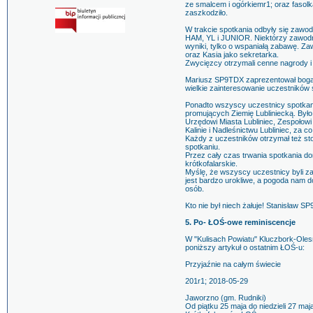
ze smalcem i ogórkiemr1; oraz fasol
zaszkodziło.
W trakcie spotkania odbyły się zawod
HAM, YL i JUNIOR. Niektórzy zawodnic
wyniki, tylko o wspaniałą zabawę.
oraz Kasia jako sekretarka.
Zwycięzcy otrzymali cenne nagrody i 
Mariusz SP9TDX zaprezentował bogatą
wielkie zainteresowanie uczestników 
Ponadto wszyscy uczestnicy spotkani
promujących Ziemię Lubliniecką. Było
Urzędowi Miasta Lubliniec, Zespołowi
Kalinie i Nadleśnictwu Lubliniec, za 
Każdy z uczestników otrzymał też s
spotkaniu.
Przez cały czas trwania spotkania d
krótkofalarskie.
Myślę, że wszyscy uczestnicy byli za
jest bardzo urokliwe, a pogoda nam d
osób.
Kto nie był niech żałuje! Stanisław 
5. Po- ŁOŚ-owe reminiscencje
W "Kulisach Powiatu" Kluczbork-Oles
poniższy artykuł o ostatnim ŁOŚ-u:
Przyjaźnie na całym świecie
201r1; 2018-05-29
Jaworzno (gm. Rudniki)
Od piątku 25 maja do niedzieli 27 ma