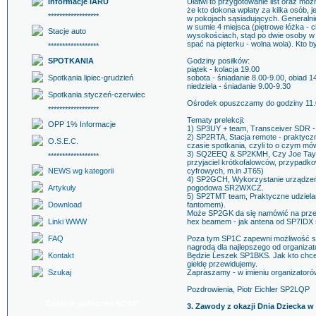
Informacje IARU
Ułatwi to przygotowanie list oraz m
że kto dokona wpłaty za kilka osób,
******************
w pokojach sąsiadujących. Generaln
w sumie 4 miejsca (piętrowe łóżka -
Stacje auto
wysokościach, stąd po dwie osoby w p
spać na pięterku - wolna wola). Kto b
******************
SPOTKANIA
Godziny posiłków:
piątek - kolacja 19.00
Spotkania lipiec-grudzień
sobota - śniadanie 8.00-9.00, obiad 1
niedziela - śniadanie 9.00-9.30
Spotkania styczeń-czerwiec
Ośrodek opuszczamy do godziny 11.
******************
Tematy prelekcji:
OPP 1% Informacje
1) SP3UY + team, Transceiver SDR - 
2) SP2RTA, Stacja remote - praktyczne
O.S.E.C.
czasie spotkania, czyli to o czym mów
3) SQ2EEQ & SP2KMH, Czy Joe Taylo
******************
przyjaciel krótkofalowców, przypadk
NEWS wg kategorii
cyfrowych, m.in JT65)
4) SP2GCH, Wykorzystanie urządzeń M
Artykuły
pogodowa SR2WXCZ.
5) SP2TMT team, Praktyczne udzielan
Download
fantomem).
Może SP2GK da się namówić na przed
Linki WWW
hex beamem - jak antena od SP7IDX 
FAQ
Poza tym SP1C zapewni możliwość s
nagrodą dla najlepszego od organiza
Kontakt
Będzie Leszek SP1BKS. Jak kto chce 
giełdę przewidujemy.
Szukaj
Zapraszamy - w imieniu organizatoró
Pozdrowienia, Piotr Eichler SP2LQP
Zadanie publiczne NDAP
3. Zawody z okazji Dnia Dziecka w