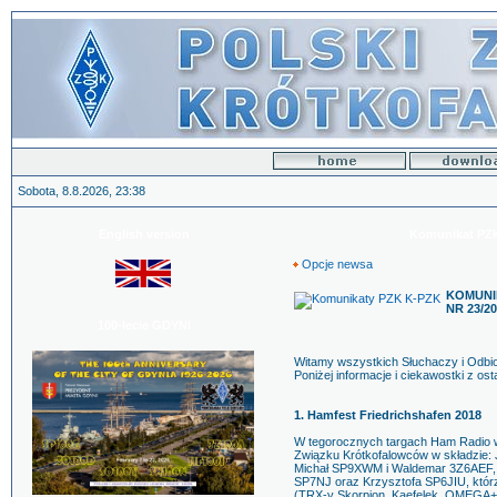
Sobota, 8.8.2026, 23:38
English version
Komunikat PZK 
Opcje newsa
KOMUNIK
NR 23/20
100-lecie GDYNI
Witamy wszystkich Słuchaczy i Odb
Poniżej informacje i ciekawostki z ost
1. Hamfest Friedrichshafen 2018
W tegorocznych targach Ham Radio we
Związku Krótkofalowców w składzie
Michał SP9XWM i Waldemar 3Z6AEF
SP7NJ oraz Krzysztofa SP6JIU, którz
(TRX-y Skorpion, Kaefelek, OMEGA+,