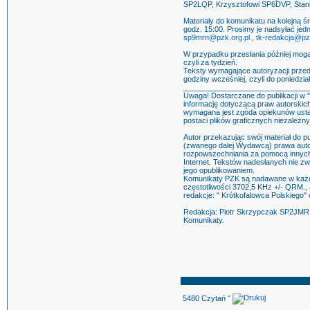
SP2LQP, Krzysztofowi SP6DVP, Stan
Materiały do komunikatu na kolejną ś
godz. 15:00. Prosimy je nadsyłać je
sp9mrn@pzk.org.pl
,
tk-redakcja@pzk
W przypadku przesłania później mog
czyli za tydzień.
Teksty wymagające autoryzacji przed
godziny wcześniej, czyli do poniedzia
______________________________
Uwaga! Dostarczane do publikacji w 
informację dotyczącą praw autorskic
wymagana jest zgoda opiekunów ustaw
postaci plików graficznych niezależny
Autor przekazując swój materiał do p
(zwanego dalej Wydawcą) prawa autors
rozpowszechniania za pomocą innych m
Internet. Tekstów nadesłanych nie z
jego opublikowaniem.
Komunikaty PZK są nadawane w każdą
częstotliwości 3702,5 KHz +/- QRM., 
redakcje: " Krótkofalowca Polskiego"
Redakcja: Piotr Skrzypczak SP2JMR
Komunikaty.
5480 Czytań ˇ