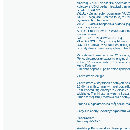
Andrzej SP9KR pisze: "Po powrocie 
koledzy z USA i będą mieszkali u mnie
K1CC - Ryszard
W1UE - Denis. autor popularnej YCCC
SO4R), więc jeśli ktoś ma taką, to D
pytanie w tym temacie.
W1VE - Gerald (wspaniała historia j
opis na qrz.com)
K1VR - Fred. Prawnik z wyksztalcenia
wizyta u mnie.
NJ1F - XYL - Brian wraz z żoną.
VE4EA + XYL - Cary z żoną Marion. To
Razem stanowimy 8 osobową grupę 
oraz dyskusji o naszym pięknym hob
W godzinach rannych dnia 21 lipca 
Po wycieczce zapraszamy chętnych na
sobotę 21 lipca o godz. 17:00 w res
Anny i Wiślnej.
Chcemy poprostu posiedzieć i pogad
Zaproszenie drugie.
Zapraszam wszystkich chętnych następ
18:00 na grilla z nami w mojej posiadł
Jeśli chcesz się dołożyć z kiełbaską
widziane. Trunki też na własny koszt.
Praca z mej stacji możliwa dla chętny
Proszę o zgłoszenia na mój adres ma
Żony lub osoby towarzyszące mile wi
Pozdrawiam
Andrzej SP9KR"
Redakcja Komunikatów dziękuje za p