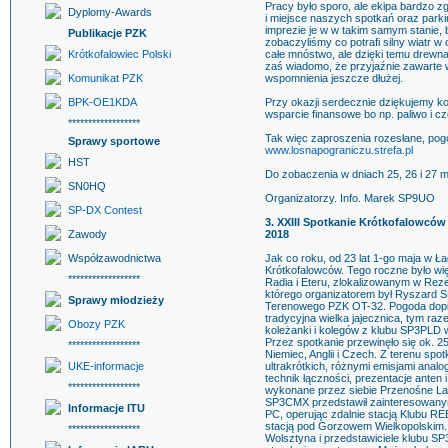
Pracy było sporo, ale ekipa bardzo z
Dyplomy-Awards
i miejsce naszych spotkań oraz parki
imprezie je w w takim samym stanie, b
Publikacje PZK
zobaczyliśmy co potrafi silny wiatr w
Krótkofalowiec Polski
całe mnóstwo, ale dzięki temu drewn
zaś wiadomo, że przyjaźnie zawarte w 
Komunikat PZK
wspomnienia jeszcze dłużej.
BPK-OE1KDA
Przy okazji serdecznie dziękujemy
wsparcie finansowe bo np. paliwo i c
******************
Tak więc zaproszenia rozesłane, pog
Sprawy sportowe
www.losnapograniczu.strefa.pl
HST
Do zobaczenia w dniach 25, 26 i 27 m
SN0HQ
Organizatorzy. Info. Marek SP9UO
SP-DX Contest
3. XXIII Spotkanie Krótkofalowców
Zawody
2018
Współzawodnictwa
Jak co roku, od 23 lat 1-go maja w Ł
Krótkofalowców. Tego roczne było wi
******************
Radia i Eteru, zlokalizowanym w Re
którego organizatorem był Ryszard 
Sprawy młodzieży
Terenowego PZK OT-32. Pogoda dopis
tradycyjna wielka jajecznica, tym ra
Obozy PZK
koleżanki i kolegów z klubu SP3PLD w
Przez spotkanie przewinęło się ok. 
******************
Niemiec, Anglii i Czech. Z terenu spot
UKE-informacje
ultrakrótkich, różnymi emisjami anal
technik łączności, prezentacje anten
******************
wykonane przez siebie Przenośne La
SP3CMX przedstawił zainteresowanym
Informacje ITU
PC, operując zdalnie stacją Klubu R
stacją pod Gorzowem Wielkopolskim.
******************
Wolsztyna i przedstawiciele klubu SP