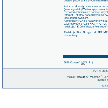
postaci plików graficznych niezależny
Autor przekazując swój materiał do p
(zwanego dalej Wydawcą) prawa autors
rozpowszechniania za pomocą innych m
Internet. Tekstów nadesłanych nie z
jego opublikowaniem.
Komunikaty PZK są nadawane w każdą
częstotliwości 3702,5 KHz +/- QRM., 
redakcje: " Krótkofalowca Polskiego"
Redakcja: Piotr Skrzypczak SP2JMR
Komunikaty.
5656 Czytań ˇ
PZK © 2026.
Original
TweakIt
by: Madman
ˇ
Re-d
Powered b
90,64