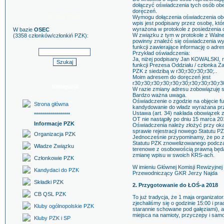
dołączyć oświadczenia tych osób obe
doręczeń.
Szukaj znaku
Wymogu dołączenia oświadczenia obej
wpis jest podpisany przez osobę, któr
wyrażona w protokole z posiedzenia 
W bazie
OSEC
W związku z tym w protokole z Waln
(3358 członków/członkiń PZK):
powinny znaleźć się oświadczenia wy
funkcji zawierające informację o adre
Przykład oświadczenia:
Ja, niżej podpisany Jan KOWALSKI, 
funkcji Prezesa Oddziału / członka 
PZK z siedzibą w r30;r30;r30;r30;..
Moim adresem do doręczeń jest
r30;r30;r30;r30;r30;r30;r30;r30;r30;r3
Nawigacja
W razie zmiany adresu zobowiązuję s
Bardzo ważna uwaga.
Oświadczenie o zgodzie na objęcie fu
Strona główna
kandydowanie do władz wyrażana pr
Ustawa (art. 34) nakłada obowiązek 
******************
OT nie nastąpiły po dniu 15 marca 2
Informacje PZK
Oświadczenia należy złożyć przy oka
sprawie rejestracji nowego Statutu PZ
Organizacja PZK
Jednocześnie przypominamy, że po z
Statutu PZK znowelizowanego podcza
Władze Związku
terenowe z osobowością prawną będą
zmianę wpisu w swoich KRS-ach.
Członkowie PZK
W imieniu Głównej Komisji Rewizyjne
Kandydaci do PZK
Przewodniczący GKR Jerzy Najda
Składki PZK
2. Przygotowanie do ŁOŚ-a 2018
CB QSL PZK
To już tradycja, że 1 maja organizat
zjechaliśmy się o godzinie 15:00 i p
Kluby ogólnopolskie PZK
starannie schowane pod gałęziami), a
miejsca na namioty, przyczepy i sam
Kluby PZK i SP