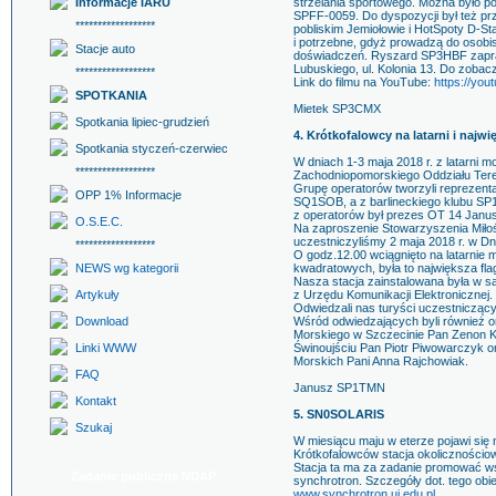
Informacje IARU
strzelania sportowego. Można było 
SPFF-0059. Do dyspozycji był też p
******************
pobliskim Jemiołowie i HotSpoty D-St
i potrzebne, gdyż prowadzą do osobi
Stacje auto
doświadczeń. Ryszard SP3HBF zapra
Lubuskiego, ul. Kolonia 13. Do zobac
******************
Link do filmu na YouTube:
https://yo
SPOTKANIA
Mietek SP3CMX
Spotkania lipiec-grudzień
4. Krótkofalowcy na latarni i najwi
Spotkania styczeń-czerwiec
W dniach 1-3 maja 2018 r. z latarni 
******************
Zachodniopomorskiego Oddziału Ter
Grupę operatorów tworzyli reprezen
OPP 1% Informacje
SQ1SOB, a z barlineckiego klubu SP
z operatorów był prezes OT 14 Jan
O.S.E.C.
Na zaproszenie Stowarzyszenia Miłoś
uczestniczyliśmy 2 maja 2018 r. w Dni
******************
O godz.12.00 wciągnięto na latarnie
NEWS wg kategorii
kwadratowych, była to największa fl
Nasza stacja zainstalowana była w
Artykuły
z Urzędu Komunikacji Elektronicznej.
Odwiedzali nas turyści uczestniczący 
Download
Wśród odwiedzających byli również o
Morskiego w Szczecinie Pan Zenon 
Linki WWW
Świnoujściu Pan Piotr Piwowarczyk o
Morskich Pani Anna Rajchowiak.
FAQ
Janusz SP1TMN
Kontakt
5. SN0SOLARIS
Szukaj
W miesiącu maju w eterze pojawi się
Krótkofalowców stacja okolicznośc
Stacja ta ma za zadanie promować wś
Zadanie publiczne NDAP
synchrotron. Szczegóły dot. tego ob
www.synchrotron.uj.edu.pl