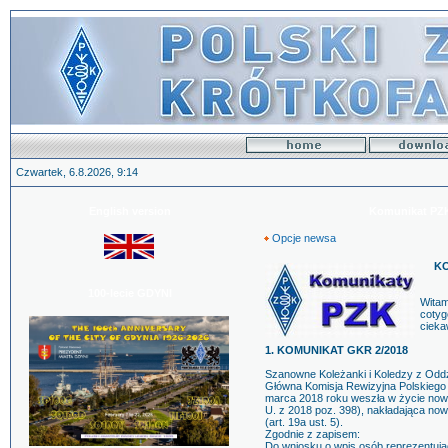
Czwartek, 6.8.2026, 9:14
English version
Komunikat PZK 
Opcje newsa
KO
100-lecie GDYNI
Witam
cotyg
cieka
1. KOMUNIKAT GKR 2/2018
Szanowne Koleżanki i Koledzy z Od
Główna Komisja Rewizyjna Polskiego 
marca 2018 roku weszła w życie now
U. z 2018 poz. 398), nakładająca n
(art. 19a ust. 5).
Zgodnie z zapisem:
Do wniosku o wpis osób reprezentują