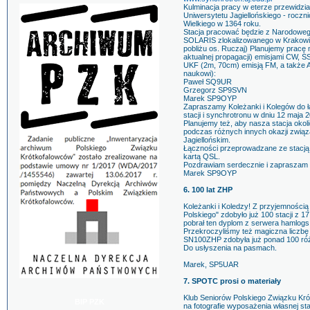
Kulminacja pracy w eterze przewidzia
Uniwersytetu Jagiellońskiego - roczn
Wielkiego w 1364 roku.
Stacja pracować będzie z Narodowe
SOLARIS zlokalizowanego w Krakowi
pobliżu os. Ruczaj) Planujemy pracę
aktualnej propagacji) emisjami CW, 
UKF (2m, 70cm) emisją FM, a także 
naukowi):
Paweł SQ9UR
Grzegorz SP9SVN
Marek SP9OYP
Zapraszamy Koleżanki i Kolegów do ł
stacji i synchrotronu w dniu 12 maja 2
Planujemy też, aby nasza stacja ok
podczas różnych innych okazji zwią
Jagiellońskim.
Łączności przeprowadzane ze stacj
kartą QSL.
Pozdrawiam serdecznie i zapraszam 
Marek SP9OYP
6. 100 lat ZHP
Koleżanki i Koledzy! Z przyjemnością
Polskiego" zdobyło już 100 stacji z 17
pobrał ten dyplom z serwera hamlogs
Przekroczyliśmy też magiczna liczbę 
SN100ZHP zdobyła już ponad 100 róż
Do usłyszenia na pasmach.
Marek, SP5UAR
7. SPOTC prosi o materiały
Klub Seniorów Polskiego Związku Kr
BIP PZK
na fotografie wyposażenia własnej sta