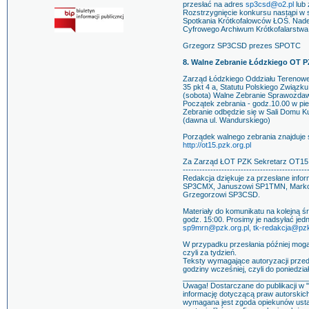
przesłać na adres
sp3csd@o2.pl
lub 
Rozstrzygnięcie konkursu nastąpi w 
Spotkania Krótkofalowców ŁOŚ. Nades
Cyfrowego Archiwum Krótkofalarstwa 
Grzegorz SP3CSD prezes SPOTC
8. Walne Zebranie Łódzkiego OT 
Zarząd Łódzkiego Oddziału Terenowe
35 pkt 4 a, Statutu Polskiego Związk
(sobota) Walne Zebranie Sprawozda
Początek zebrania - godz.10.00 w pie
Zebranie odbędzie się w Sali Domu K
(dawna ul. Wandurskiego)
Porządek walnego zebrania znajduje s
http://ot15.pzk.org.pl
Za Zarząd ŁOT PZK Sekretarz OT15
---------------------------------------------
Redakcja dziękuje za przesłane inf
SP3CMX, Januszowi SP1TMN, Marko
Grzegorzowi SP3CSD.
Materiały do komunikatu na kolejną ś
godz. 15:00. Prosimy je nadsyłać je
sp9mrn@pzk.org.pl,
tk-redakcja@pzk
W przypadku przesłania później mog
czyli za tydzień.
Teksty wymagające autoryzacji przed
godziny wcześniej, czyli do poniedzia
______________________________
Uwaga! Dostarczane do publikacji w 
informację dotyczącą praw autorskic
wymagana jest zgoda opiekunów ustaw