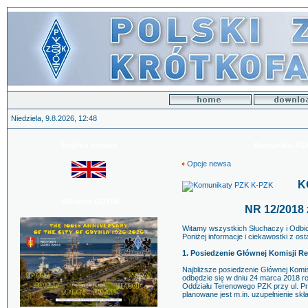
Niedziela, 9.8.2026, 12:48
English version
Komunikat PZK 
Opcje newsa
K
100-lecie GDYNI
NR 12/2018 z
Witamy wszystkich Słuchaczy i Odb
Poniżej informacje i ciekawostki z ost
1. Posiedzenie Głównej Komisji R
Najbliższe posiedzenie Głównej Komi
odbędzie się w dniu 24 marca 2018 ro
Oddziału Terenowego PZK przy ul. Pr
planowane jest m.in. uzupełnienie sk