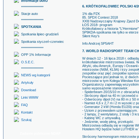
Informacje IARU
6. KRÓTKOFALOWIEC POLSKI 4/2
******************
Stacje auto
1% dla PZK
85. SPDX Contest 2018
******************
XXIII Nadzwyczajny Krajowy Zjazd 
ŁOŚ 2018- program
SPOTKANIA
Krótkofalowcy a historia "L'Hermione"
SP9KDA-spotkania nie tylko w eterze
Spotkania lipiec-grudzień
Silent Key's
Spotkania styczeń-czerwiec
Info Andrzej SP5AHT
******************
7. WORLD RADIOSPORT TEAM CHA
OPP 1% Informacje
W dniach 12 - 16 lipca 2018 r. odb
O.S.E.C.
krótkofalarskie mistrzostwa świata. 
Afryki, obu Ameryk, Europy i Oceanii
******************
mistrzostw (N6M, KL9A) i trzy zespoł
zespołów oraz pięć zespołów sponsoro
NEWS wg kategorii
Pocieszające jest jednak to, iż dwóc
mistrzostw w tym Kolega Wiesław Kos
Artykuły
Organizatorzy zapewniają wszystkim
samo wyposażenie stanowisk:
Download
- Spiderbeam 20/15/10 m z obracark
- Skrócony dipol na 40 m i przewód o
Linki WWW
- Odwrócony dipol (V) na 80 m z 50
- Namiot 4,6 x 2,7 m i 2 m wysoki z pa
FAQ
- Generator 2 kW (Honda EU20i) ora
- Uziom z przewodem uziemiającym.
Kontakt
- 2 lampy, 2 wentylatory, 2 stoły i 3 kr
- Kabinę WC z umywalką.
Szukaj
- Jedzenie, wodę pitną, przekąski.
Mistrzostwa odbędą się w regionie Wit
Hotelem HQ będzie hotel LUTHER w 
Zadanie publiczne NDAP
Skrócony harmonogram mistrzostw p