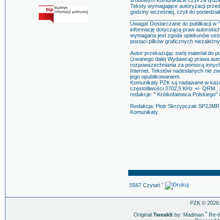
środowym komunikacie czyli za tydzi
Teksty wymagające autoryzacji przed
godziny wcześniej, czyli do poniedzia
______________________________
Uwaga! Dostarczane do publikacji w 
informację dotyczącą praw autorskic
wymagana jest zgoda opiekunów ustaw
postaci plików graficznych niezależny
Autor przekazując swój materiał do p
(zwanego dalej Wydawcą) prawa autors
rozpowszechniania za pomocą innych m
Internet. Tekstów nadesłanych nie z
jego opublikowaniem.
Komunikaty PZK są nadawane w każdą
częstotliwości 3702,5 KHz +/- QRM., 
redakcje: " Krótkofalowca Polskiego"
Redakcja: Piotr Skrzypczak SP2JMR
Komunikaty.
5567 Czytań ˇ
PZK © 2026.
Original
TweakIt
by: Madman
ˇ
Re-d