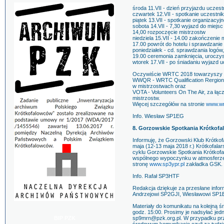
środa 11.VII - dzień przyjazdu uczest
czwartek 12.VII - spotkanie uczestnik
piątek 13.VII - spotkanie organizacyj
sobota 14.VII - 7,30 wyjazd do miej
14,00 rozpoczęcie mistrzostw
niedziela 15.VII - 14.00 zakończenie 
17.00 powrót do hotelu i sprawdzanie
poniedziałek - cd. sprawdzania logów,
19.00 ceremonia zamknięcia, uroczys
wtorek 17.VII - po śniadaniu wyjazd 
Oczywiście WRTC 2018 towarzyszy 
WWQR - WRTC Qualification Rergions
w mistrzostwach oraz
VOTA - Volunteers On The Air, za łąc
mistrzostw.
Więcej szczegółów na stronie
www.wr
Info. Wiesław SP1EG
8. Gorzowskie Spotkania Krótkof
Informuję, że Gorzowski Klub Krótk
maja (12-13 maja 2018 r.) Krótkofalar
cyklu Gorzowskie Spotkania Krótkofa
wspólnego wypoczynku w atmosferze 
stronę
www.sp3ypr.pl
zakładka GSK.
Info. Rafał SP3HTF
Redakcja dziękuje za przesłane inf
Andrzejowi SP2GJI, Wiesławowi SP1
Materiały do komunikatu na kolejną ś
godz. 15:00. Prosimy je nadsyłać jed
BIP PZK
sp9mrn@pzk.org.pl. W przypadku prz