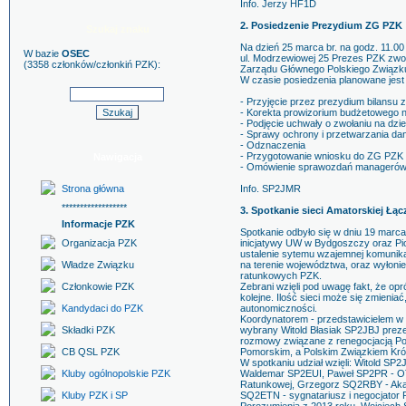
Info. Jerzy HF1D
2. Posiedzenie Prezydium ZG PZK
Szukaj znaku
Na dzień 25 marca br. na godz. 11.0
W bazie
OSEC
ul. Modrzewiowej 25 Prezes PZK zwoł
(3358 członków/członkiń PZK):
Zarządu Głównego Polskiego Związku
W czasie posiedzenia planowane jest 
- Przyjęcie przez prezydium bilansu 
- Korekta prowizorium budżetowego 
- Podjęcie uchwały o zwołaniu na dzi
- Sprawy ochrony i przetwarzania 
- Odznaczenia
- Przygotowanie wniosku do ZG PZK 
Nawigacja
- Omówienie sprawozdań manageró
Strona główna
Info. SP2JMR
******************
3. Spotkanie sieci Amatorskiej Ł
Informacje PZK
Spotkanie odbyło się w dniu 19 marca
Organizacja PZK
inicjatywy UW w Bydgoszczy oraz Pi
ustalenie sytemu wzajemnej komunika
Władze Związku
na terenie województwa, oraz wyłoni
ratunkowych PZK.
Członkowie PZK
Zebrani wzięli pod uwagę fakt, że op
kolejne. Ilość sieci może się zmieniać
Kandydaci do PZK
autonomiczności.
Koordynatorem - przedstawicielem 
Składki PZK
wybrany Witold Błasiak SP2JBJ prez
rozmowy związane z renegocjacją P
CB QSL PZK
Pomorskim, a Polskim Związkiem Kró
W spotkaniu udział wzięli: Witold S
Kluby ogólnopolskie PZK
Waldemar SP2EUI, Paweł SP2PR - OT
Ratunkowej, Grzegorz SQ2RBY - Aka
Kluby PZK i SP
SQ2ETN - sygnatariusz i negocjator