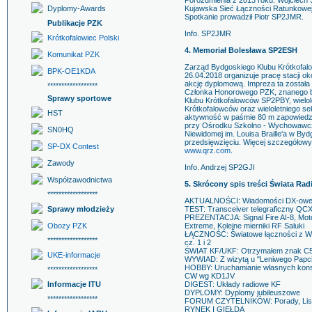
Porozumienia z 2013 roku. Wojciech
Dyplomy-Awards
Kujawska Sieć Łączności Ratunkowej
Spotkanie prowadził Piotr SP2JMR.
Publikacje PZK
Info. SP2JMR
Krótkofalowiec Polski
4. Memoriał Bolesława SP2ESH
Komunikat PZK
Zarząd Bydgoskiego Klubu Krótkofal
BPK-OE1KDA
26.04.2018 organizuje pracę stacji 
akcję dyplomową. Impreza ta została
******************
Członka Honorowego PZK, znanego b
Sprawy sportowe
Klubu Krótkofalowców SP2PBY, wielol
Krótkofalowców oraz wieloletniego 
HST
aktywność w paśmie 80 m zapowiedzie
przy Ośrodku Szkolno - Wychowawczym
SN0HQ
Niewidomej im. Louisa Braille'a w B
przedsięwzięciu. Więcej szczegółowyc
SP-DX Contest
www.qrz.com.
Zawody
Info. Andrzej SP2GJI
Współzawodnictwa
5. Skrócony spis treści Świata Rad
******************
AKTUALNOŚCI: Wiadomości DX-owe d
Sprawy młodzieży
TEST: Transceiver telegraficzny QC
PREZENTACJA: Signal Fire AI-8, Mo
Obozy PZK
Extreme, Kolejne mierniki RF Saluki
ŁĄCZNOŚĆ: Światowe łączności z WSJT
******************
cz. 1 i 2
ŚWIAT KF/UKF: Otrzymałem znak C
UKE-informacje
WYWIAD: Z wizytą u "Leniwego Papc
HOBBY: Uruchamianie własnych konst
******************
CW wg KD1JV
Informacje ITU
DIGEST: Układy radiowe KF
DYPLOMY: Dyplomy jubileuszowe
******************
FORUM CZYTELNIKÓW: Porady, Lis
RYNEK I GIEŁDA