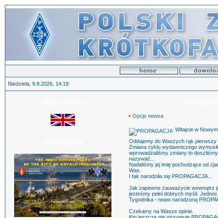
Niedziela, 9.8.2026, 14:19
English version
PROPAGACJA 
Opcje newsa
Witajcie w Nowy
Oddajemy do Waszych rąk pierwsz
100-lecie GDYNI
Zmiana cyklu wydawniczego wymusiła 
wprowadzaliśmy zmiany to doszliśmy 
nazywać...
Nadaliśmy jej imię pochodzące od zj
Was.
I tak narodziła się PROPAGACJA...
Jak zapewne zauważycie wewnątrz jest
jesteśmy pełni dobrych myśli. Jedno
Tygodnika - nowo narodzoną PROPA
Czekamy na Wasze opinie.
Kto jeszcze nie otrzymuje PROPAGACJI