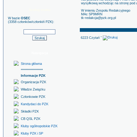
wysyłkową wchodząc na stronę pod ad
Szukaj znaku
W imieniu Zespołu Redakcyjnego
MAc SP9MRN
tk-redakcja@pzk.org.pl
W bazie
OSEC
(3358 członków/członkiń PZK):
6223 Czytań ˇ
Nawigacja
Strona główna
******************
Informacje PZK
Organizacja PZK
Władze Związku
Członkowie PZK
Kandydaci do PZK
Składki PZK
CB QSL PZK
Kluby ogólnopolskie PZK
Kluby PZK i SP