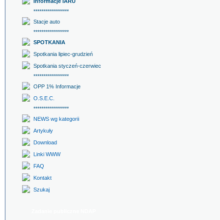
Informacje IARU
******************
Stacje auto
******************
SPOTKANIA
Spotkania lipiec-grudzień
Spotkania styczeń-czerwiec
******************
OPP 1% Informacje
O.S.E.C.
******************
NEWS wg kategorii
Artykuły
Download
Linki WWW
FAQ
Kontakt
Szukaj
Zadanie publiczne NDAP