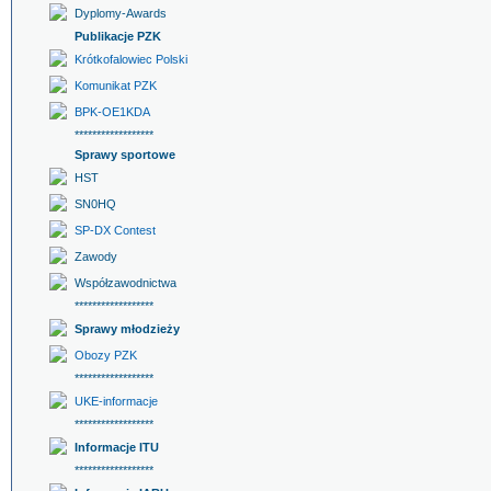
Dyplomy-Awards
Publikacje PZK
Krótkofalowiec Polski
Komunikat PZK
BPK-OE1KDA
******************
Sprawy sportowe
HST
SN0HQ
SP-DX Contest
Zawody
Współzawodnictwa
******************
Sprawy młodzieży
Obozy PZK
******************
UKE-informacje
******************
Informacje ITU
******************