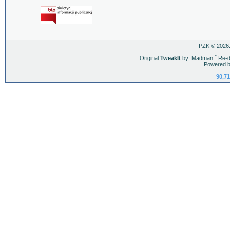
PZK © 2026.
Original
TweakIt
by: Madman
ˇ
Re-d
Powered b
90,71