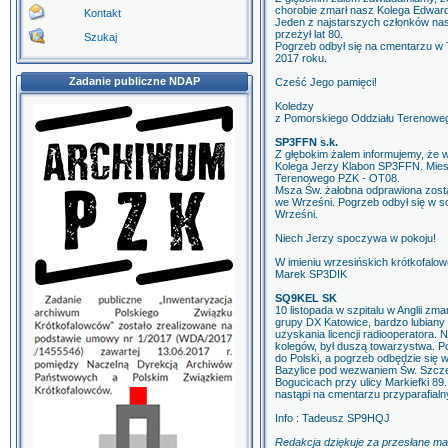
chorobie zmarł nasz Kolega Edwar
Kontakt
Jeden z najstarszych członków n
przeżył lat 80.
Szukaj
Pogrzeb odbył się na cmentarzu w T
2017 roku.
Zadanie publiczne NDAP
Cześć Jego pamięci!
Koledzy
z Pomorskiego Oddziału Terenow
SP3FFN s.k.
Z głębokim żalem informujemy, że w
Kolega Jerzy Klabon SP3FFN. Mies
Terenowego PZK - OT08.
Msza Św. żałobna odprawiona zosta
we Wrześni. Pogrzeb odbył się w 
Wrześni.
Niech Jerzy spoczywa w pokoju!
W imieniu wrzesińskich krótkofalo
Marek SP3DIK
SQ9KEL SK
10 listopada w szpitalu w Anglii zm
grupy DX Katowice, bardzo lubiany 
uzyskania licencji radiooperatora. 
kolegów, był duszą towarzystwa. P
do Polski, a pogrzeb odbędzie się w 
Bazylice pod wezwaniem Św. Szczep
Bogucicach przy ulicy Markiefki 89
nastąpi na cmentarzu przyparafial
Info : Tadeusz SP9HQJ
Redakcja dziękuje za przesłane m