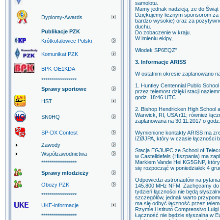
samolotu.
Mamy jednak nadzieją, ze do Świąt
Dziękujemy licznym sponsorom za d
Dyplomy-Awards
bardzo wysokie) oraz za pozytywne
duchu.
Publikacje PZK
Do zobaczenie w kraju.
W imieniu ekipy,
Krótkofalowiec Polski
Włodek SP6EQZ"
Komunikat PZK
3. Informacje ARISS
BPK-OE1KDA
W ostatnim okresie zaplanowano na
******************
1. Huntley Centennial Public Schoo
Sprawy sportowe
przez telemost dzięki stacji naziem
godz. 18:46 UTC
HST
2. Bishop Hendricken High School a
Warwick, RI, USA r11; również łącz
SN0HQ
zaplanowana na 30.11.2017 o godz
SP-DX Contest
Wymienione kontakty ARISS ma zre
IZØJPA, który w czasie łączności b
Zawody
Stacja EG3UPC ze School of Telec
Współzawodnictwa
w Castelldefels (Hiszpania) ma za
Markiem Vande Hei KG5GNP, który
******************
się rozpocząć w poniedziałek 4 gr
Sprawy młodzieży
Odpowiedzi astronautów na pytania
Obozy PZK
145.800 MHz NFM. Zachęcamy do p
tydzień łączności nie będą słyszal
******************
szczegółów, jednak warto przypomn
ma się odbyć łączność przez telem
UKE-informacje
Rzymie i Istituto Comprensivo Luig
Łączność nie będzie słyszalna w E
******************