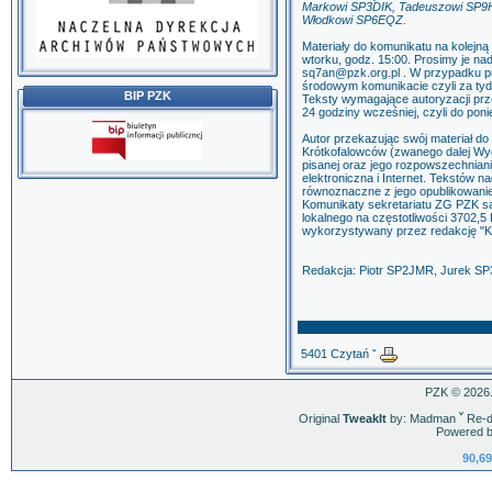
Markowi SP3DIK, Tadeuszowi SP
Włodkowi SP6EQZ.
Materiały do komunikatu na kolejną
wtorku, godz. 15:00. Prosimy je na
sq7an@pzk.org.pl . W przypadku p
środowym komunikacie czyli za tyd
BIP PZK
Teksty wymagające autoryzacji prz
24 godziny wcześniej, czyli do poni
Autor przekazując swój materiał do 
Krótkofalowców (zwanego dalej Wyd
pisanej oraz jego rozpowszechniani
elektroniczna i Internet. Tekstów n
równoznaczne z jego opublikowani
Komunikaty sekretariatu ZG PZK s
lokalnego na częstotliwości 3702,5 
wykorzystywany przez redakcję "K
Redakcja: Piotr SP2JMR, Jurek S
5401 Czytań ˇ
PZK © 2026.
Original
TweakIt
by: Madman
ˇ
Re-d
Powered b
90,69