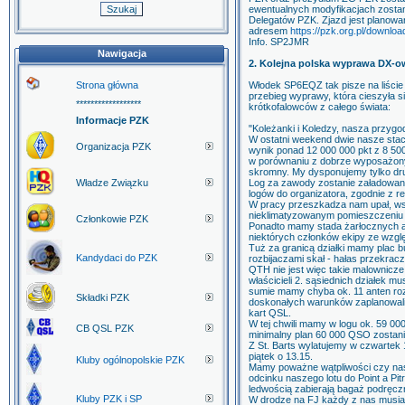
ewentualnych modyfikacjach zosta
Delegatów PZK. Zjazd jest planowan
adresem
https://pzk.org.pl/downlo
Info. SP2JMR
Nawigacja
2. Kolejna polska wyprawa DX-
Strona główna
Włodek SP6EQZ tak pisze na liśc
przebieg wyprawy, która cieszyła
******************
krótkofalowców z całego świata:
Informacje PZK
"Koleżanki i Koledzy, nasza przygod
W ostatni weekend dwie nasze sta
Organizacja PZK
wynik ponad 12 000 000 pkt z 8 50
w porównaniu z dobrze wyposażon
skromny. My dysponujemy tylko dr
Władze Związku
Log za zawody zostanie załadowany 
logów do organizatora, zgodnie z
W pracy przeszkadza nam upał, wsz
nieklimatyzowanym pomieszczeniu 
Członkowie PZK
Ponadto mamy stada żarłocznych a
niektórych członków ekipy ze wzglę
Tuż za granicą działki mamy plac
Kandydaci do PZK
rozbijaczami skał - hałas przekrac
QTH nie jest więc takie malownicze
właścicieli 2. sąsiednich działek m
sumie mamy chyba ok. 11 anten roz
Składki PZK
doskonałych warunków zaplanowaliś
kart QSL.
W tej chwili mamy w logu ok. 59 0
CB QSL PZK
minimalny plan 60 000 QSO zostan
Z St. Barts wylatujemy w czwartek 
piątek o 13.15.
Kluby ogólnopolskie PZK
Mamy poważne wątpliwości czy nas
odcinku naszego lotu do Point a Pit
ledwością zabierają bagaż podręc
Kluby PZK i SP
W drodze na FJ każdy z nas musia