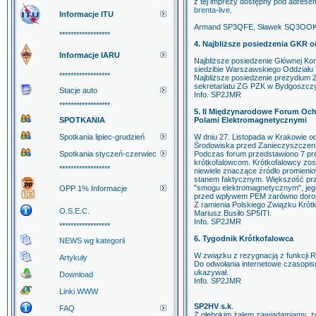
z tej imprezy dostępny pod adrese
brenta-live.
Informacje ITU
Armand SP3QFE, Sławek SQ3OOK,
******************
4. Najbliższe posiedzenia GKR 
Informacje IARU
Najbliższe posiedzenie Głównej Komi
siedzibie Warszawskiego Oddziału
******************
Najbliższe posiedzenie prezydium Z
sekretariatu ZG PZK w Bydgoszczy
Stacje auto
Info. SP2JMR
******************
5. II Międzynarodowe Forum Oc
SPOTKANIA
Polami Elektromagnetycznymi
Spotkania lipiec-grudzień
W dniu 27. Listopada w Krakowie o
Środowiska przed Zanieczyszczen
Spotkania styczeń-czerwiec
Podczas forum przedstawiono 7 pre
krótkofalowcom. Krótkofalowcy zost
******************
niewiele znaczące źródło promieni
stanem faktycznym. Większość prze
"smogu elektromagnetycznym", jeg
OPP 1% Informacje
przed wpływem PEM zarówno dorosły
Z ramienia Polskiego Związku Krót
O.S.E.C.
Mariusz Busiło SP5ITI.
Info. SP2JMR
******************
6. Tygodnik Krótkofalowca
NEWS wg kategorii
W związku z rezygnacją z funkcji
Artykuły
Do odwołania internetowe czasopism
ukazywał.
Download
Info. SP2JMR
Linki WWW
SP2HV s.k
.
FAQ
Z głębokim żalem zawiadamiamy, że w