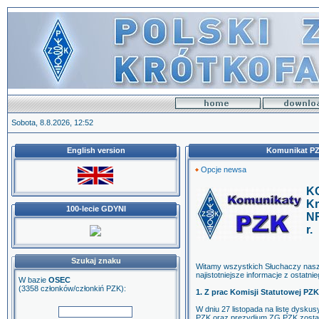
Sobota, 8.8.2026, 12:52
English version
Komunikat PZK
Opcje newsa
K
Kr
100-lecie GDYNI
NR
r.
Szukaj znaku
Witamy wszystkich Słuchaczy nasz
najistotniejsze informacje z ostatni
W bazie
OSEC
(3358 członków/członkiń PZK):
1. Z prac Komisji Statutowej PZK
W dniu 27 listopada na listę dysku
PZK oraz prezydium ZG PZK został 