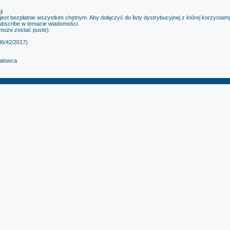
i
est bezpłatnie wszystkim chętnym. Aby dołączyć do listy dystrybucyjnej z której korzystam
ubscribe w temacie wiadomości.
i może zostać puste).
36/42/2017)
falowca