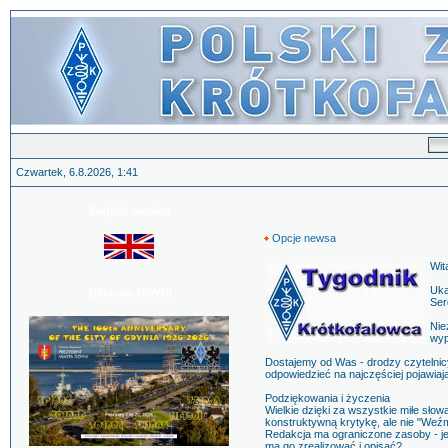
Czwartek, 6.8.2026, 1:41
English version
Opcje newsa
Wit
Uka
100-lecie GDYNI
Ser
Nie
wyp
Dostajemy od Was - drodzy czytelnicy
odpowiedzieć na najczęściej pojawiają
Podziękowania i życzenia
Wielkie dzięki za wszystkie miłe sło
konstruktywną krytykę, ale nie "Weźm
Redakcja ma ograniczone zasoby - jest
ma go zrealizować i opisać?