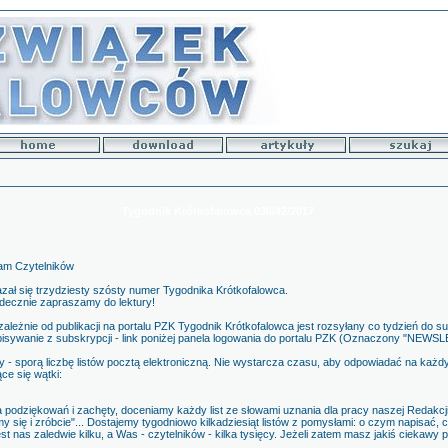
Tygodnik Krótkofalowca 036/42/2017
am Czytelników
zał się trzydziesty szósty numer Tygodnika Krótkofalowca.
decznie zapraszamy do lektury!
zależnie od publikacji na portalu PZK Tygodnik Krótkofalowca jest rozsyłany co tydzień do 
isywanie z subskrypcji - link poniżej panela logowania do portalu PZK (Oznaczony "NEWS
 - sporą liczbę listów pocztą elektroniczną. Nie wystarcza czasu, aby odpowiadać na każdy
ce się wątki:
wa podziękowań i zachęty, doceniamy każdy list ze słowami uznania dla pracy naszej Redakcj
y się i zróbcie"... Dostajemy tygodniowo kilkadziesiąt listów z pomysłami: o czym napisać,
 nas zaledwie kilku, a Was - czytelników - kilka tysięcy. Jeżeli zatem masz jakiś ciekawy p