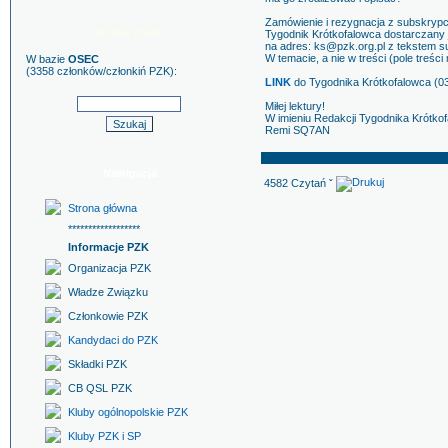
Zamówienie i rezygnacja z subskrypcj
Szukaj znaku
Tygodnik Krótkofalowca dostarczany j
na adres: ks@pzk.org.pl z tekstem s
W temacie, a nie w treści (pole treśc
W bazie
OSEC
(3358 członków/członkiń PZK):
LINK
do Tygodnika Krótkofalowca (0
Miłej lektury!
W imieniu Redakcji Tygodnika Krótko
Remi SQ7AN
Nawigacja
4582 Czytań ˇ
Strona główna
******************
Informacje PZK
Organizacja PZK
Władze Związku
Członkowie PZK
Kandydaci do PZK
Składki PZK
CB QSL PZK
Kluby ogólnopolskie PZK
Kluby PZK i SP