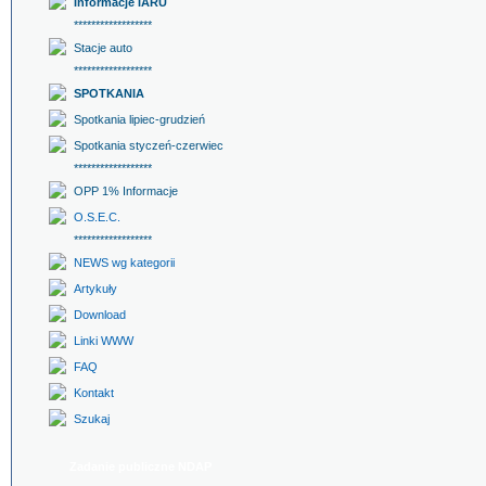
Informacje IARU
******************
Stacje auto
******************
SPOTKANIA
Spotkania lipiec-grudzień
Spotkania styczeń-czerwiec
******************
OPP 1% Informacje
O.S.E.C.
******************
NEWS wg kategorii
Artykuły
Download
Linki WWW
FAQ
Kontakt
Szukaj
Zadanie publiczne NDAP