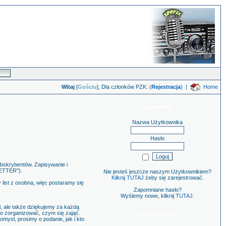
Witaj
[
Gościu
], Dla członków PZK: (
Rejestracja
)
|
Home
Logowanie
Nazwa Użytkownika
Hasło
subskrybentów. Zapisywanie i
LETTER").
Nie jesteś jeszcze naszym Użytkownikiem?
Kilknij TUTAJ
żeby się zarejestrować.
 list z osobna, więc postaramy się
Zapomniane hasło?
Wyślemy nowe, kliknij
TUTAJ
.
i, ale także dziękujemy za każdą
 co zorganizować, czym się zająć.
NEWSLETTER
omysł, prosimy o podanie, jak i kto