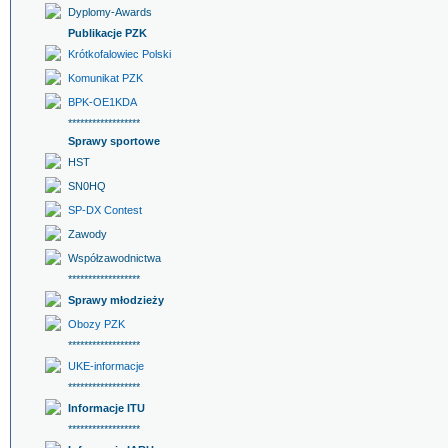
Dyplomy-Awards
Publikacje PZK
Krótkofalowiec Polski
Komunikat PZK
BPK-OE1KDA
******************
Sprawy sportowe
HST
SN0HQ
SP-DX Contest
Zawody
Współzawodnictwa
******************
Sprawy młodzieży
Obozy PZK
******************
UKE-informacje
******************
Informacje ITU
******************