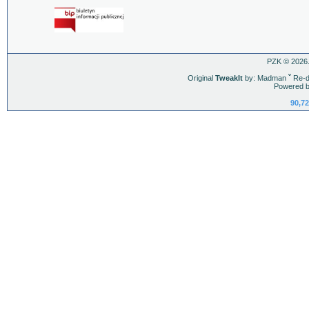
PZK © 2026.
Original
TweakIt
by: Madman
ˇ
Re-d
Powered b
90,72