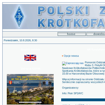
Poniedziałek, 10.8.2026, 8:30
English version
XIII Kaszubsk
Opcje newsa
Pomorski Oddział
Klubu 3. Flotyll
Naukowe Krótkofalowców Politechnik
100-lecie GDYNI
Spotkania Krótkofalowców, które w t
15.00 w Harcerskiej Bazie Obozowej 
Więcej informacji na stronie Oddziału:
Serdecznie zapraszamy wszystkich k
Organizatorzy
Info: Piotr SP2AYC