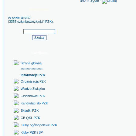
4920 Czytań ˇ
Szukaj znaku
W bazie
OSEC
(3358 członków/członkiń PZK):
Nawigacja
Strona główna
******************
Informacje PZK
Organizacja PZK
Władze Związku
Członkowie PZK
Kandydaci do PZK
Składki PZK
CB QSL PZK
Kluby ogólnopolskie PZK
Kluby PZK i SP