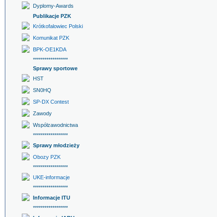
Dyplomy-Awards
Publikacje PZK
Krótkofalowiec Polski
Komunikat PZK
BPK-OE1KDA
******************
Sprawy sportowe
HST
SN0HQ
SP-DX Contest
Zawody
Współzawodnictwa
******************
Sprawy młodzieży
Obozy PZK
******************
UKE-informacje
******************
Informacje ITU
******************