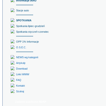
Informacje IARU
******************
Stacje auto
******************
SPOTKANIA
Spotkania lipiec-grudzień
Spotkania styczeń-czerwiec
******************
OPP 1% Informacje
O.S.E.C.
******************
NEWS wg kategorii
Artykuły
Download
Linki WWW
FAQ
Kontakt
Szukaj
Zadanie publiczne NDAP