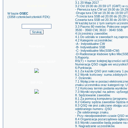
3.1 20 Maja 2017
Szukaj znaku
3.2 Od 19.00 do 20.59 UT (GMT) w cz
- Pierwsza tura CW od 19.00 do 19.29
-Druga tura CW od 19.30 do 19.59 UT
W bazie
OSEC
-Trzecia tura SSB od 20.00 do 20.29 
(3358 członków/członkiń PZK):
Czwarta tura SSB od 20.30 do 20.59 
W każdej turze z tym samym uczestni
3.3 Pasmo 80 metrów. Polecone segm
3530 - 3560 CW, 3610 - 3640 SSB.
4.Uczestnicy zawodów.
4.1 Do udziału w zawodach są zaprosz
4.2 Kategorie uczestników:
-A - Indywidualne CW
Nawigacja
-B- Indywidualne SSB
-C- Indywidualne Mix(SSB+CW)
-D-Radiostacje klubowe tylko Mix(S
5.Raporty.
RS(T) + numer kolejnej łączności od 0
Zadanie publiczne NDAP
Numeracja QSO ciągła we wszystkich
6.Punktacja.
6.1 Za każde QSO jest naliczany 1 pu
6.2 Wynik końcowy: suma zdobytych
7. Dzienniki.
7.1 Wyłącznie w postaci elektroniczn
BIP PZK
znaku uczestnika oraz kategorii np
7.2 Końcowy termin podania wyników 
7.3 Wyniki wysyłać na adres: uy5xe
8. Sędziowanie zawodów.
8.1 Za pomocą komputera (programu
8.2 Główny sędzia zawodów-Sędzia mi
8.3 QSQ nie jest zaliczane obojgu u
odebranego numeru .QSO
- Źle odebranego znaku.
- Przy nieodpowiednim czasie QSO wię
8.4 Organizacja pozarządowa ogłasza 
8.5 Wyniki zawodów będą podane na of
9. Nagradzanie uczestników.