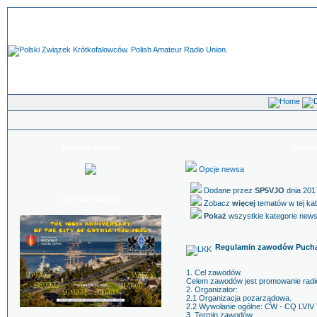
English version
Pucha
Opcje newsa
Dodane przez
SP5VJO
dnia 201
100-lecie GDYNI
Zobacz
więcej
tematów w tej ka
Pokaż
wszystkie kategorie new
Regulamin zawodów Pucha
1. Cel zawodów.
Celem zawodów jest promowanie radio
2. Organizator:
2.1 Organizacja pozarządowa.
2.2 Wywołanie ogólne: CW - CQ LVIV
3. Termin zawodów.