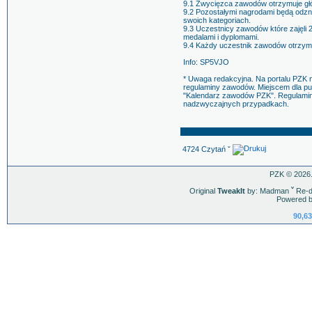
9.1 Zwycięzca zawodów otrzymuje głó
9.2 Pozostałymi nagrodami będą odzn
swoich kategoriach.
9.3 Uczestnicy zawodów które zajęli 
medalami i dyplomami.
9.4 Każdy uczestnik zawodów otrzyma
Info: SP5VJO
* Uwaga redakcyjna. Na portalu PZK 
regulaminy zawodów. Miejscem dla pub
"Kalendarz zawodów PZK". Regulamin
nadzwyczajnych przypadkach.
4724 Czytań ˇ
PZK © 2026.
Original
TweakIt
by: Madman
ˇ
Re-d
Powered b
90,63