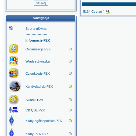
5134 Czytań ˇ
Nawigacja
Strona główna
******************
Informacje PZK
Organizacja PZK
Władze Związku
Członkowie PZK
Kandydaci do PZK
Składki PZK
CB QSL PZK
Kluby ogólnopolskie PZK
Kluby PZK i SP