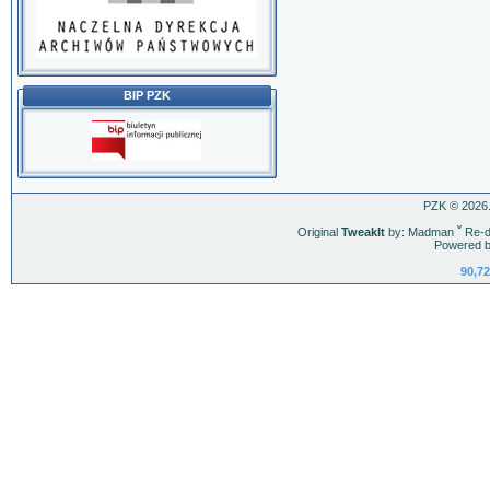
BIP PZK
PZK © 2026.
Original
TweakIt
by: Madman
ˇ
Re-d
Powered b
90,72