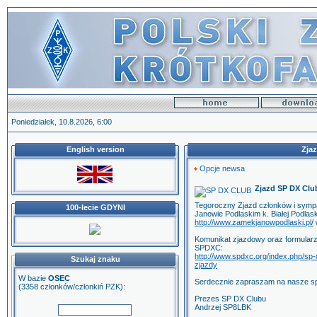
Poniedziałek, 10.8.2026, 6:00
English version
Zja
Opcje newsa
Zjazd SP DX Clu
Tegoroczny Zjazd członków i symp
100-lecie GDYNI
Janowie Podlaskim k. Białej Podlas
http://www.zamekjanowpodlaski.pl
/
Komunikat zjazdowy oraz formularz 
SPDXC:
http://www.spdxc.org/index.php/sp-
Szukaj znaku
zjazdy
W bazie
OSEC
Serdecznie zapraszam na nasze sp
(3358 członków/członkiń PZK):
Prezes SP DX Clubu
Andrzej SP8LBK