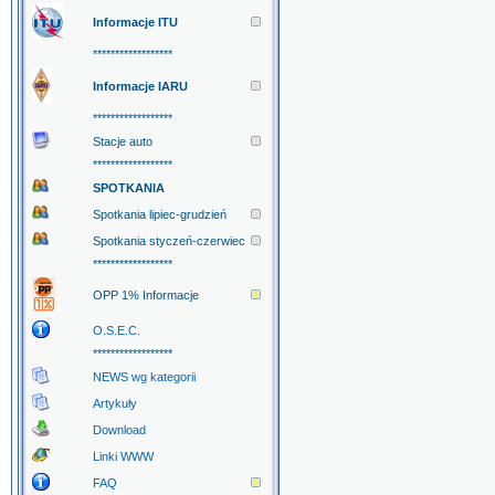
Informacje ITU
******************
Informacje IARU
******************
Stacje auto
******************
SPOTKANIA
Spotkania lipiec-grudzień
Spotkania styczeń-czerwiec
******************
OPP 1% Informacje
O.S.E.C.
******************
NEWS wg kategorii
Artykuły
Download
Linki WWW
FAQ