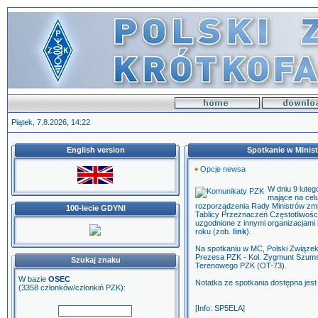
Piątek, 7.8.2026, 14:22
English version
Spotkanie w Minist
Opcje newsa
W dniu 9 luteg
mające na cel
rozporządzenia Rady Ministrów zmi
100-lecie GDYNI
Tablicy Przeznaczeń Częstotliwośc
uzgodnione z innymi organizacjami 
roku (zob.
link
).
Na spotkaniu w MC, Polski Związek
Prezesa PZK - Kol. Zygmunt Szum
Szukaj znaku
Terenowego PZK (OT-73).
W bazie
OSEC
Notatka ze spotkania dostępna jes
(3358 członków/członkiń PZK):
[Info: SP5ELA]