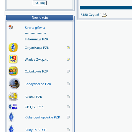
5180 Czytań ˇ
Nawigacja
Strona główna
******************
Informacje PZK
Organizacja PZK
Władze Związku
Członkowie PZK
Kandydaci do PZK
Składki PZK
CB QSL PZK
Kluby ogólnopolskie PZK
Kluby PZK i SP