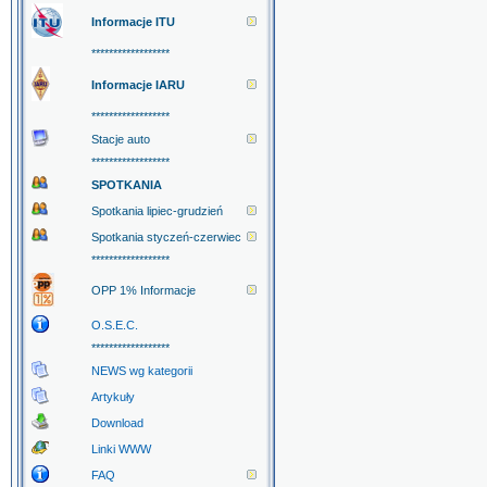
Informacje ITU
******************
Informacje IARU
******************
Stacje auto
******************
SPOTKANIA
Spotkania lipiec-grudzień
Spotkania styczeń-czerwiec
******************
OPP 1% Informacje
O.S.E.C.
******************
NEWS wg kategorii
Artykuły
Download
Linki WWW
FAQ