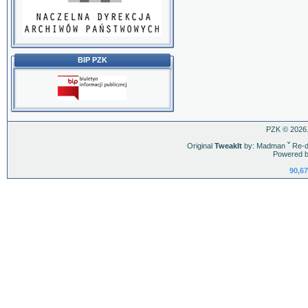
BIP PZK
PZK © 2026.
Original
TweakIt
by: Madman
ˇ
Re-d
Powered b
90,67