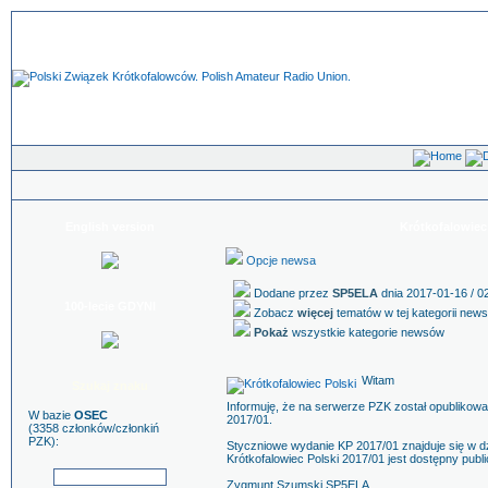
English version
Krótkofalowiec 
Opcje newsa
Dodane przez
SP5ELA
dnia 2017-01-16 / 0
100-lecie GDYNI
Zobacz
więcej
tematów w tej kategorii new
Pokaż
wszystkie kategorie newsów
Witam
Szukaj znaku
Informuję, że na serwerze PZK został opublikow
W bazie
OSEC
2017/01.
(3358 członków/członkiń
PZK):
Styczniowe wydanie KP 2017/01 znajduje się w dzi
Krótkofalowiec Polski 2017/01 jest dostępny publi
Zygmunt Szumski SP5ELA