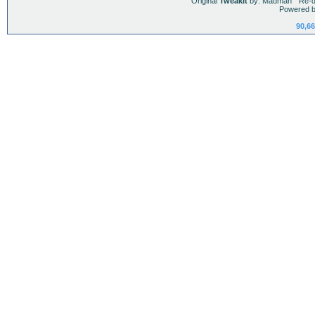
Original
TweakIt
by: Madman
ˇ
Re-d
Powered b
90,66