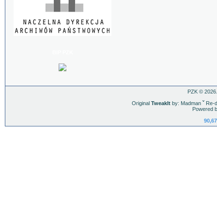
BIP PZK
PZK © 2026.
Original
TweakIt
by: Madman
ˇ
Re-d
Powered b
90,67