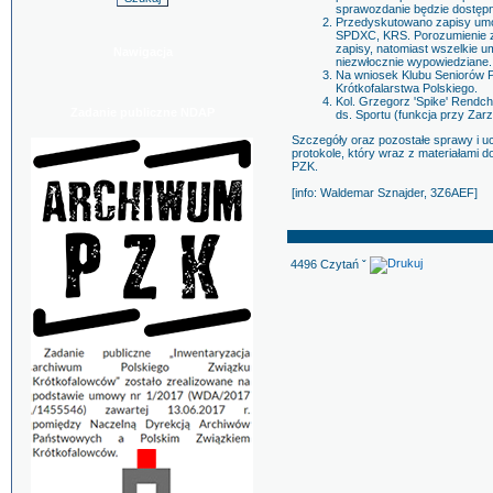
sprawozdanie będzie dostępne
Przedyskutowano zapisy um
SPDXC, KRS. Porozumienie z
zapisy, natomiast wszelkie u
Nawigacja
niezwłocznie wypowiedziane.
Na wniosek Klubu Seniorów P
Krótkofalarstwa Polskiego.
Kol. Grzegorz 'Spike' Rendc
Zadanie publiczne NDAP
ds. Sportu (funkcja przy Za
Szczegóły oraz pozostałe sprawy i u
protokole, który wraz z materiałami 
PZK.
[info: Waldemar Sznajder, 3Z6AEF]
4496 Czytań ˇ