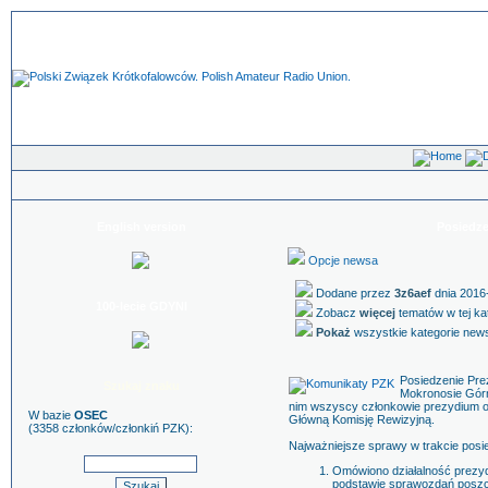
English version
Posiedz
Opcje newsa
Dodane przez
3z6aef
dnia 2016-
100-lecie GDYNI
Zobacz
więcej
tematów w tej ka
Pokaż
wszystkie kategorie ne
Posiedzenie Pre
Szukaj znaku
Mokronosie Górn
nim wszyscy członkowie prezydium o
W bazie
OSEC
Główną Komisję Rewizyjną.
(3358 członków/członkiń PZK):
Najważniejsze sprawy w trakcie posi
Omówiono działalność prezyd
podstawie sprawozdań poszc