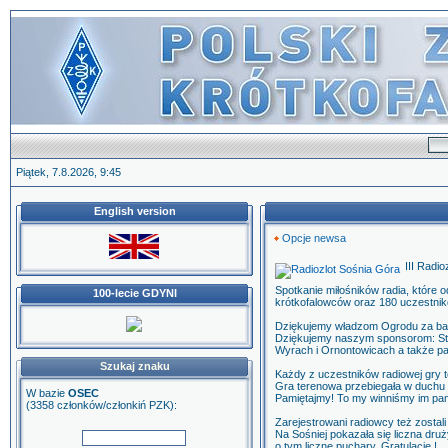
Piątek, 7.8.2026, 9:45
English version
Opcje newsa
III Radio
Spotkanie miłośników radia, które 
100-lecie GDYNI
krótkofalowców oraz 180 uczestnik
Dziękujemy władzom Ogrodu za ba
Dziękujemy naszym sponsorom: Sta
Wyrach i Ornontowicach a także pa
Szukaj znaku
Każdy z uczestników radiowej gry te
Gra terenowa przebiegała w duchu 
W bazie
OSEC
Pamiętajmy! To my winniśmy im pam
(3358 członków/członkiń PZK):
Zarejestrowani radiowcy też zostal
Na Sośniej pokazała się liczna dru
o tym liczne puchary. Gratulacje !