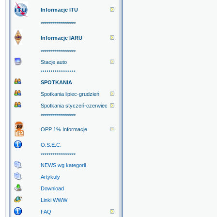
Informacje ITU
******************
Informacje IARU
******************
Stacje auto
******************
SPOTKANIA
Spotkania lipiec-grudzień
Spotkania styczeń-czerwiec
******************
OPP 1% Informacje
O.S.E.C.
******************
NEWS wg kategorii
Artykuły
Download
Linki WWW
FAQ