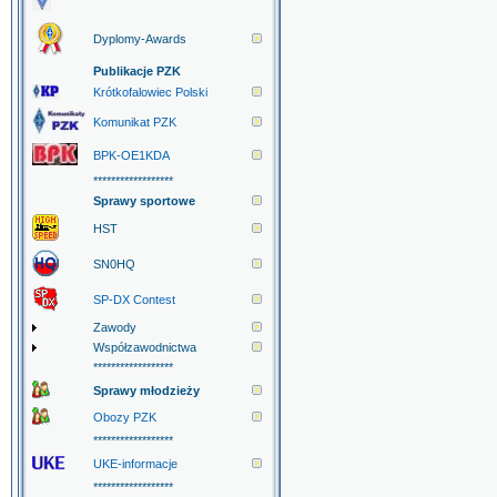
Dyplomy-Awards
Publikacje PZK
Krótkofalowiec Polski
Komunikat PZK
BPK-OE1KDA
******************
Sprawy sportowe
HST
SN0HQ
SP-DX Contest
Zawody
Współzawodnictwa
******************
Sprawy młodzieży
Obozy PZK
******************
UKE-informacje
******************