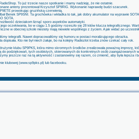
adioShop. To już trzecie nasze spotkanie i mamy nadzieję, że nie ostatnie.
konane anteny prezentował Krzysztof SP9RIG. Wykonanie naprawdę budzi szacunek.
SP9ETE prowokując gruzińską czerwienią.
adbał Benek SP9SNI. Ta grochówka i wkładka to tak, jak dobry akumulator na wyprawie SO
QSO SOTA.
liwość dzieciakom liznąć sporo aspektów automatyki.
ego oczekiwania, bo w ciągu 1.5 godziny rozeszło się 28 kitów klucza telegraficznego. Wart
niczne w obecnej szkole niestety mają niewiele wspólnego z życiem. A jak widać po uczestni
iśmy telegrafii. Nawet dopracowaliśmy się humoru w postaci moralizującego obrazka.
a dopisała. Kto nie był niech żałuje, bo na kolejny Radiozlot trzeba znów czekać cały rok.
drużynie klubu SP9PKS, która mimo skromnych środków zrealizowała poważną imprezę, któ
 do podziękowań, tych osobistych, skierowanych do konkretnych osób zaangażowanych w R
zymy jeszcze raz na tą aktywność i zastanowimy się razem, co zmienić, aby była lepsza i b
nie klubowej (www.sp9pks.pl) lub facebooku.