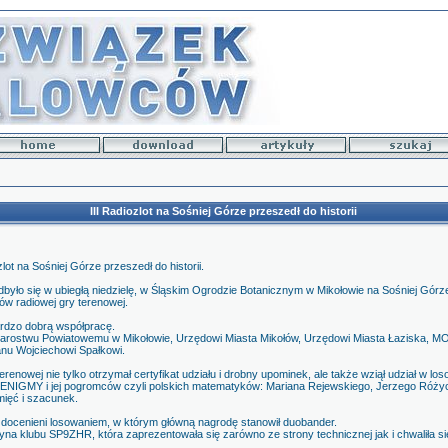
III Radiozlot na Sośniej Górze przeszedł do historii
zlot na Sośniej Górze przeszedł do historii.
odbyło się w ubiegłą niedzielę, w Śląskim Ogrodzie Botanicznym w Mikołowie na Sośniej Gór
ów radiowej gry terenowej.
rdzo dobrą współpracę.
rostwu Powiatowemu w Mikołowie, Urzędowi Miasta Mikołów, Urzędowi Miasta Łaziska, M
nu Wojciechowi Spałkowi.
renowej nie tylko otrzymał certyfikat udziału i drobny upominek, ale także wziął udział w lo
ENIGMY i jej pogromców czyli polskich matematyków: Mariana Rejewskiego, Jerzego Różyc
ięć i szacunek.
i docenieni losowaniem, w którym główną nagrodę stanowił duobander.
żyna klubu SP9ZHR, która zaprezentowała się zarówno ze strony technicznej jak i chwaliła s