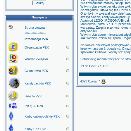
Nie zawiódł nas mobilny sklep HamR
W tym roku swoje perfekcyjnie wy
Na wzgórzu ustawił się też Darek 
O to, byśmy wytrwali cały dzień z
szczyt Sośniej i aktywował parę 
Nawigacja
Adam od LEGO i ROBOMANII dał moż
Montownia Piotra SP9TPZ przeszła j
Strona główna
warsztaty. Zajęcia praktyczno-tech
aktywności.
******************
W tym roku sporo miejsca poświęcil
Jak widzicie działo się sporo. Pogod
Informacje PZK
Na koniec chciałbym podziękować 
Organizacja PZK
krew w naszym środowisku. Okazją
spotkanie klubowe. Wtedy też spojr
Władze Związku
Fotorelację można obejrzeć na stro
73 de Piotr SP9TPZ
Członkowie PZK
4323 Czytań ˇ
Kandydaci do PZK
Składki PZK
CB QSL PZK
Kluby ogólnopolskie PZK
Kluby PZK i SP