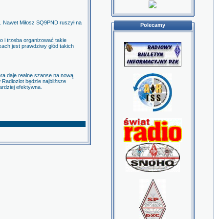
TA. Nawet Miłosz SQ9PND ruszył na
Polecamy
o i trzeba organizować takie
kach jest prawdziwy głód takich
ra daje realne szanse na nową
adiozlot będzie najbliższe
ardziej efektywna.