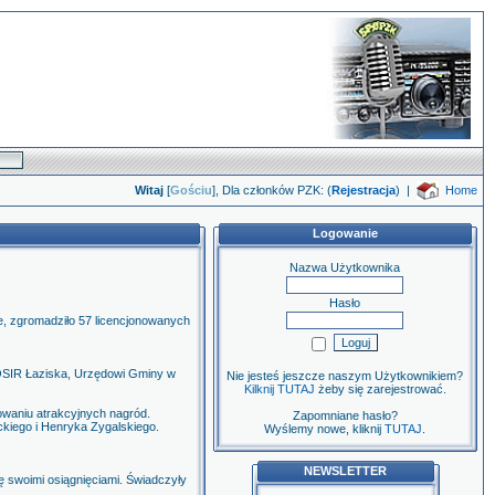
Witaj
[
Gościu
], Dla członków PZK: (
Rejestracja
)
|
Home
Logowanie
Nazwa Użytkownika
Hasło
ze, zgromadziło 57 licencjonowanych
OSIR Łaziska, Urzędowi Gminy w
Nie jesteś jeszcze naszym Użytkownikiem?
Kilknij TUTAJ
żeby się zarejestrować.
sowaniu atrakcyjnych nagród.
Zapomniane hasło?
kiego i Henryka Zygalskiego.
Wyślemy nowe, kliknij
TUTAJ
.
NEWSLETTER
ię swoimi osiągnięciami. Świadczyły