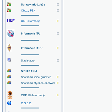
Sprawy młodzieży
Obozy PZK
******************
UKE-informacje
******************
Informacje ITU
******************
Informacje IARU
******************
Stacje auto
******************
SPOTKANIA
Spotkania lipiec-grudzień
Spotkania styczeń-czerwiec
******************
OPP 1% Informacje
O.S.E.C.
******************