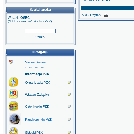
Szukaj znaku
5312 Czytań ˇ
W bazie
OSEC
(3358 członków/członkiń PZK):
Nawigacja
Strona główna
******************
Informacje PZK
Organizacja PZK
Władze Związku
Członkowie PZK
Kandydaci do PZK
Składki PZK