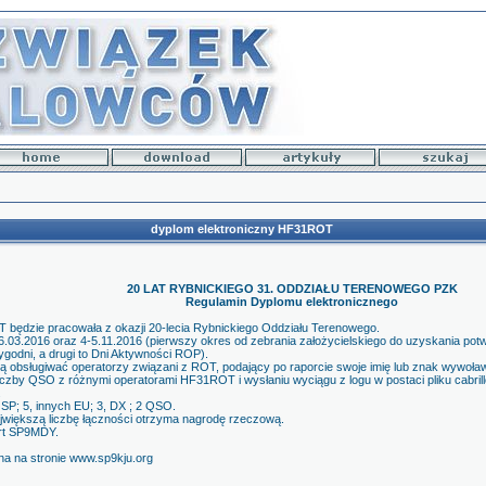
dyplom elektroniczny HF31ROT
20 LAT RYBNICKIEGO 31. ODDZIAŁU TERENOWEGO PZK
Regulamin Dyplomu elektronicznego
 będzie pracowała z okazji 20-lecia Rybnickiego Oddziału Terenowego.
-26.03.2016 oraz 4-5.11.2016 (pierwszy okres od zebrania założycielskiego do uzyskania pot
ygodni, a drugi to Dni Aktywności ROP).
dą obsługiwać operatorzy związani z ROT, podający po raporcie swoje imię lub znak wywoła
iczby QSO z różnymi operatorami HF31ROT i wysłaniu wyciągu z logu w postaci pliku cabril
.
SP; 5, innych EU; 3, DX ; 2 QSO.
ajwiększą liczbę łączności otrzyma nagrodę rzeczową.
rt SP9MDY.
a na stronie www.sp9kju.org