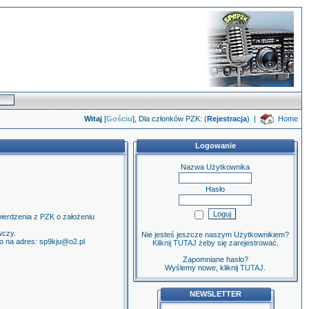
Witaj
[
Gościu
], Dla członków PZK: (
Rejestracja
)
|
Home
Logowanie
Nazwa Użytkownika
Hasło
wierdzenia z PZK o założeniu
wczy.
Nie jesteś jeszcze naszym Użytkownikiem?
lo na adres: sp9kju@o2.pl
Kilknij TUTAJ
żeby się zarejestrować.
Zapomniane hasło?
Wyślemy nowe, kliknij
TUTAJ
.
NEWSLETTER