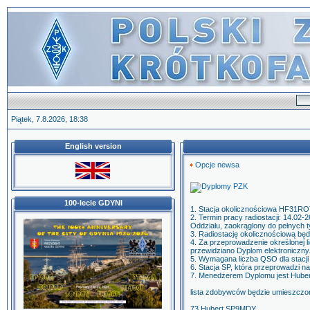
Piątek, 7.8.2026, 18:38
English version
Opcje newsa
100-lecie GDYNI
1. Stacja okolicznościowa HF31ROT
2. Termin pracy radiostacji: 14.02
Oddziału, zaokrąglony do pełnych t
3. Radiostację okolicznościową bę
4. Za przeprowadzenie określonej l
przewidziano Dyplom elektroniczny
5. Wymagana liczba QSO dla stacji 
6. Stacja SP, która przeprowadzi n
7. Menedżerem Dyplomu jest Hube
lista zdobywców będzie umieszczon
73 Hubert SP9MDY