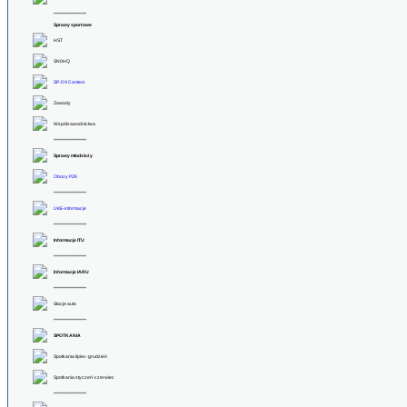
******************
Sprawy sportowe
HST
SN0HQ
SP-DX Contest
Zawody
Współzawodnictwa
******************
Sprawy młodzieży
Obozy PZK
******************
UKE-informacje
******************
Informacje ITU
******************
Informacje IARU
******************
Stacje auto
******************
SPOTKANIA
Spotkania lipiec-grudzień
Spotkania styczeń-czerwiec
******************