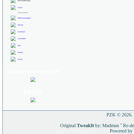
OPP 1% Informacje
O.S.E.C.
******************
NEWS wg kategorii
Artykuły
Download
Linki WWW
FAQ
Kontakt
Szukaj
Zadanie publiczne NDAP
BIP PZK
PZK © 2026. W
Original
TweakIt
by: Madman
ˇ
Re-de
Powered by