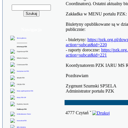
Coordinators).
Ostatni aktualny biu
Zakładka w MENU portalu PZK: 
Biuletyny opublikowane są w dzi
publicznie:
Nawigacja
Strona główna
- biuletyny:
https://pzk.org.pl/do
******************
action=subcat&id=220
Informacje PZK
- raporty doroczne:
https://pzk.or
Organizacja PZK
action=subcat&id=221
Władze Związku
Koordynatorem PZK IARU MS R1 
Członkowie PZK
Kandydaci do PZK
Pozdrawiam
Składki PZK
CB QSL PZK
Zygmunt Szumski SP5ELA
Administrator portalu PZK
Kluby ogólnopolskie PZK
Kluby PZK i SP
Dyplomy-Awards
Publikacje PZK
4777 Czytań ˇ
Krótkofalowiec Polski
Komunikat PZK
BPK-OE1KDA