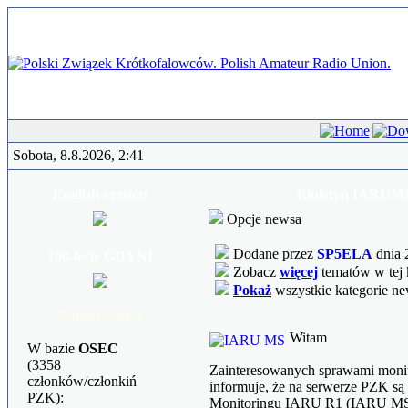
Sobota, 8.8.2026, 2:41
English version
Biuletyn IARUM
Opcje newsa
Dodane przez
SP5ELA
dnia 
100-lecie GDYNI
Zobacz
więcej
tematów w tej 
Pokaż
wszystkie kategorie n
Szukaj znaku
Witam
W bazie
OSEC
(3358
Zainteresowanych sprawami moni
członków/członkiń
informuje, że na serwerze PZK są
PZK):
Monitoringu IARU R1 (IARU MS