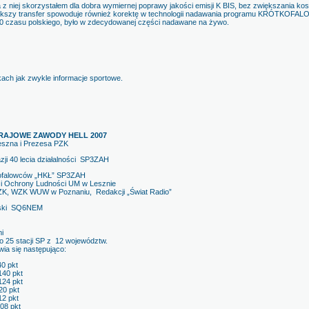
z niej skorzystałem dla dobra wymiernej poprawy jakości emisji K BIS, bez zwiększania kos
kszy transfer spowoduje również korektę w technologii nadawania programu KRÓTKOFALOW
wykle o 22.00 czasu polskiego, było w zdecydowanej części 
ikach jak zwykle informacje sportowe.
RAJOWE ZAWODY HELL 2007
eszna i Prezesa PZK
ji 40 lecia działalności SP3ZAH
tkofalowców „HKŁ” SP3ZAH
i Ochrony Ludności UM w Lesznie
ZK, WZK WUW w Poznaniu, Redakcji „Świat Radio”
owski SQ6NEM
i
o 25 stacji SP z 12 województw.
ia się następująco:
0 pkt
40 pkt
24 pkt
20 pkt
2 pkt
08 pkt