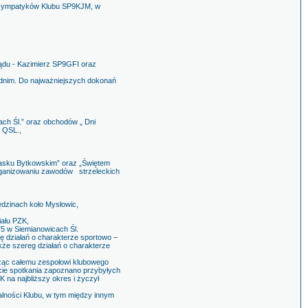
i sympatyków Klubu SP9KJM, w
ądu - Kazimierz SP9GFI oraz
ednim. Do najważniejszych dokonań
ch Śl.” oraz obchodów „ Dni
y QSL.,
 Lasku Bytkowskim” oraz „Świętem
 zorganizowaniu zawodów strzeleckich
dzinach koło Mysłowic,
ału PZK,
5 w Siemianowicach Śl.
ę działań o charakterze sportowo –
kże szereg działań o charakterze
ycząc całemu zespołowi klubowego
cie spotkania zapoznano przybyłych
na najbliższy okres i życzył
łalności Klubu, w tym między innym