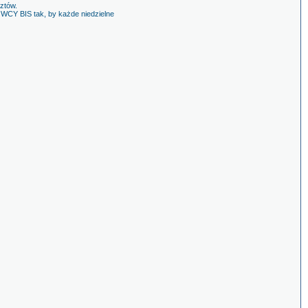
ztów.
CY BIS tak, by każde niedzielne
nadawane na żywo.