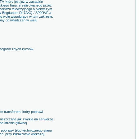
V, który jest już w zasadzie
kiego filmu, zrealizowanego przez
portażu telewizyjnego o pierwszym
iędzy Bogdanem DL7AKQ / SP9RVF a
no wolę współpracy w tym zakresie.
iany doświadczeń w wielu
ie tegorocznych kursów
 transferem, który poprawi
mieszczane jak zwykle na serwerze
a stronie głównej
o poprawy tego technicznego stanu
h, przy kilkakrotnie większej