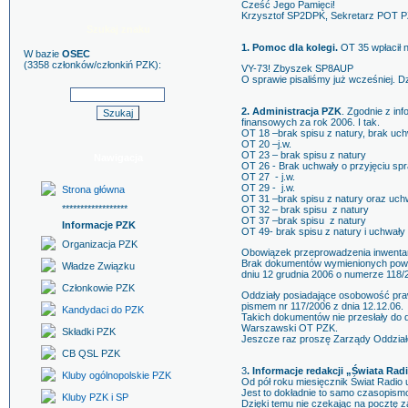
Cześć Jego Pamięci!
Krzysztof SP2DPK, Sekretarz POT 
Szukaj znaku
1. Pomoc dla kolegi.
OT 35 wpłacił n
W bazie
OSEC
(3358 członków/członkiń PZK):
VY-73! Zbyszek SP8AUP
O sprawie pisaliśmy już wcześniej. D
2. Administracja PZK
. Zgodnie z in
finansowych za rok 2006. I tak.
OT 18 –brak spisu z natury, brak uc
OT 20 –j.w.
OT 23 – brak spisu z natury
Nawigacja
OT 26 - Brak uchwały o przyjęciu s
OT 27 - j.w.
OT 29 - j.w.
Strona główna
OT 31 –brak spisu z natury oraz uch
******************
OT 32 – brak spisu z natury
OT 37 –brak spisu z natury
Informacje PZK
OT 49- brak spisu z natury i uchwał
Organizacja PZK
Obowiązek przeprowadzenia inwentar
Brak dokumentów wymienionych powyż
Władze Związku
dniu 12 grudnia 2006 o numerze 118/
Członkowie PZK
Oddziały posiadające osobowość praw
pismem nr 117/2006 z dnia 12.12.06.
Kandydaci do PZK
Takich dokumentów nie przesłały do
Warszawski OT PZK.
Składki PZK
Jeszcze raz proszę Zarządy Oddział
CB QSL PZK
3
. Informacje redakcji „Świata Rad
Kluby ogólnopolskie PZK
Od pół roku miesięcznik Świat Radio 
Jest to dokładnie to samo czasopismo
Kluby PZK i SP
Dzięki temu nie czekając na pocztę 