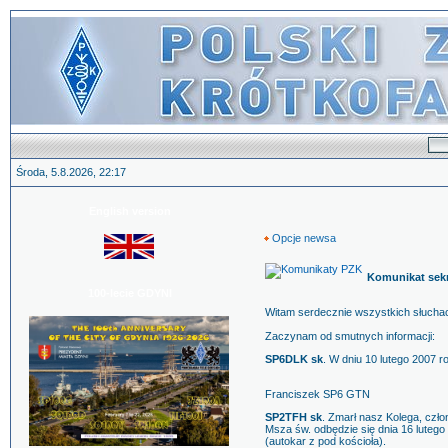
Środa, 5.8.2026, 22:17
English version
Opcje newsa
Komunikat sekr
100-lecie GDYNI
Witam serdecznie wszystkich słucha
Zaczynam od smutnych informacji:
SP6DLK sk
. W dniu 10 lutego 2007 
Franciszek SP6 GTN
SP2TFH sk
. Zmarł nasz Kolega, cz
Msza św. odbędzie się dnia 16 luteg
(autokar z pod kościoła).