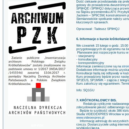
Dość ciekawie przedstawiała się prel
gotowy do prowadzenia dwustronnych 
SP9HQE i SP9HQJ dotycząca przemienn
na Śląsku przemienniku ATV. Przyby
Jackiem – SP9CSW, konstruktorem prz
Siemianowickie spotkanie należy uzna
kluczowych sprawach.
Opracował : Tadeusz SP9HQJ
6. Informacje o kursie krótkofalar
We czwartek 15 lutego o godz. 15:00
przygotowujących do egzaminu na św
Planowane jest rozpoczęcie kursu w
- stacjonarny
- konsultacyjny
- korespondencyjny
Informacje zamieszczone są na
stron
Dodatkowe informacje można uzyska
Konsultacje będą się odbywały w każd
Kurs prowadzony będzie przez nastę
SP1EUS, SP1MWK – zajęcia z telegra
Kurs zakończy się egzaminem. Term
Info: SQ1GU
7. KRÓTKOFALOWCY BIS.
Redakcja cyklicznie nadawanego pro
zdecydowanie jakość odbieranego syg
Będzie to szybkość około 386 kb/se
Studia VIDEOEXPRES Wrocław w posta
www.videoexpres.pl
Informację adresuję do wszystkich ty
rzeczy. Dostarczyciele usług interne
BIP PZK
szybkości łącza.