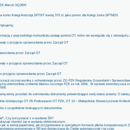
PZK Marcin SQ2BXI
a konto Kolegi Andrzeja SP7IXT kwotę 370 zł. jako pomoc dla Kolegi Jurka SP7NEH.
ziękujemy.
formacją z poprzedniego komunikatu podaję poniżej OT, które nie wywiązały się z obowiązk
hwały o przyjęciu sprawozdania przez Zarząd OT
prawozdania przez Zarząd OT
wały o przyjęciu sprawozdania przez Zarząd OT
y o przyjęciu sprawozdania przez Zarząd OT
yzacji rocznej wynika z uchwalonego przez ZG PZK Regulaminu Gospodarki i Sprawozdawc
ej uniemożliwia zrobienie bilansu rocznego PZK za rok 2006. W sprawie inwentaryzacji z
2006.
ną winny przesłać do sekretariatu dokumenty potwierdzające swój status prawny. O takiej
 dnia dzisiejszego OT 05-Podkarpacki OT PZK, OT 10 – Małopolskie Stowarzyszenie Krótk
ów o uzupełnienie brakujących dokumentów.
io”.
Czy korzystacie z e-wydania ŚR?
ukazuje również się w wydaniu elektronicznym.
 jak w wersji papierowej, ale przygotowane w specjalnym formacie plików komputerowych Zi
zamówiona prenumerata e-ŚR jest dostarczana do Ciebie automatycznie i na czas.