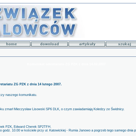
Komunikat sekretariatu ZG PZK z dnia 14.02.2007
etariatu ZG PZK z dnia 14 lutego 2007.
czy naszego komunikatu.
roku zmarł Mieczysław Lisowski SP6 DLK, o czym zawiadamiają Koledzy ze Świdnicy.
łonek PZK, Edward Cherek SP2TFH.
o o godz. 10.00 w kościele przy ul. Katowickiej - Rumia Janowo a pogrzeb tego samego dni