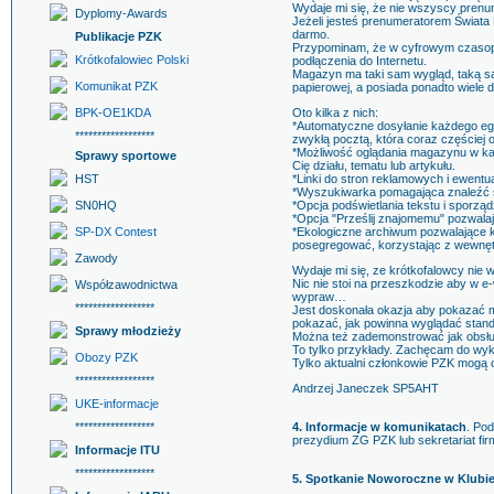
Wydaje mi się, że nie wszyscy prenu
Dyplomy-Awards
Jeżeli jesteś prenumeratorem Świata 
darmo.
Publikacje PZK
Przypominam, że w cyfrowym czasopiś
Krótkofalowiec Polski
podłączenia do Internetu.
Magazyn ma taki sam wygląd, taką sa
Komunikat PZK
papierowej, a posiada ponadto wiele d
BPK-OE1KDA
Oto kilka z nich:
*Automatyczne dosyłanie każdego egz
******************
zwykłą pocztą, która coraz częściej o
*Możliwość oglądania magazynu w każd
Sprawy sportowe
Cię działu, tematu lub artykułu.
HST
*Linki do stron reklamowych i ewentu
*Wyszukiwarka pomagająca znaleźć sł
SN0HQ
*Opcja podświetlania tekstu i sporzą
*Opcja "Prześlij znajomemu" pozwalaj
SP-DX Contest
*Ekologiczne archiwum pozwalające k
posegregować, korzystając z wewnętrz
Zawody
Wydaje mi się, ze krótkofalowcy nie 
Nic nie stoi na przeszkodzie aby w e
Współzawodnictwa
wypraw…
******************
Jest doskonała okazja aby pokazać mł
pokazać, jak powinna wyglądać standar
Sprawy młodzieży
Można też zademonstrować jak obsługu
To tylko przykłady. Zachęcam do wy
Obozy PZK
Tylko aktualni członkowie PZK mogą 
******************
Andrzej Janeczek SP5AHT
UKE-informacje
******************
4. Informacje w komunikatach
. Po
prezydium ZG PZK lub sekretariat fir
Informacje ITU
******************
5. Spotkanie Noworoczne w Klubi