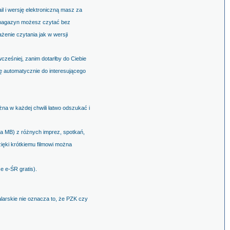
l i wersję elektroniczną masz za
y magazyn możesz czytać bez
enie czytania jak w wersji
ześniej, zanim dotarłby do Ciebie
ię automatycznie do interesującego
a w każdej chwili łatwo odszukać i
ka MB) z różnych imprez, spotkań,
ięki krótkiemu filmowi można
e e-ŚR gratis).
larskie nie oznacza to, że PZK czy