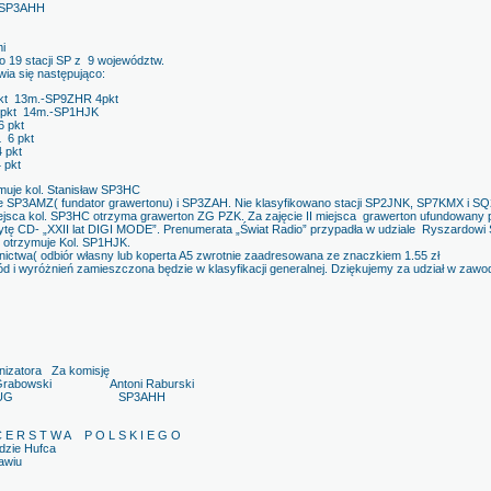
i SP3AHH
i
o 19 stacji SP z 9 województw.
ia się następująco:
kt 13m.-SP9ZHR 4pkt
 pkt 14m.-SP1HJK
 pkt
6 pkt
 pkt
 pkt
ymuje kol. Stanisław SP3HC
acje SP3AMZ( fundator grawertonu) i SP3ZAH. Nie klasyfikowano stacji SP2JNK, SP7KMX i SQ
iejsca kol. SP3HC otrzyma grawerton ZG PZK. Za zajęcie II miejsca grawerton ufundowan
płytę CD- „XXII lat DIGI MODE”. Prenumerata „Świat Radio” przypadła w udziale Ryszardo
” otrzymuje Kol. SP1HJK.
ictwa( odbiór własny lub koperta A5 zwrotnie zaadresowana ze znaczkiem 1.55 zł
ód i wyróżnień zamieszczona będzie w klasyfikacji generalnej. Dziękujemy za udział w zawo
Za komisję
i Antoni Raburski
SP3AHH
S T W A P O L S K I E G O
dzie Hufca
awiu