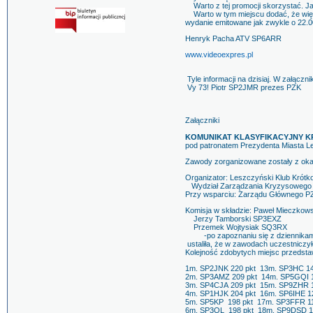
Warto z tej promocji skorzystać. Ja 
Warto w tym miejscu dodać, że wię
wydanie emitowane jak z
Henryk Pacha ATV SP6ARR
www.videoexpres.pl
Tyle informacji na dzisiaj. W załączn
Vy 73! Piotr SP2JMR prezes PZK
Załączniki
KOMUNIKAT KLASYFIKACYJNY K
pod patronatem Prezydenta Miasta L
Zawody zorganizowane zostały z okaz
Organizator: Leszczyński Klub Kró
Wydział Zarządzania Kryzysowego 
Przy wsparciu: Zarządu Głównego P
Komisja w składzie: Paweł Mieczk
Jerzy Tamborski SP3EXZ
Przemek Wojtysiak SQ3RX
-po zapoznaniu się z dziennikam
ustaliła, że w zawodach uczestniczył
Kolejność zdobytych miejsc przedstaw
1m. SP2JNK 220 pkt 13m. SP3HC 14
2m. SP3AMZ 209 pkt 14m. SP5GQI 1
3m. SP4CJA 209 pkt 15m. SP9ZHR 1
4m. SP1HJK 204 pkt 16m. SP6IHE 1
5m. SP5KP 198 pkt 17m. SP3FFR 11
6m. SP3OL 198 pkt 18m. SP9DSD 1