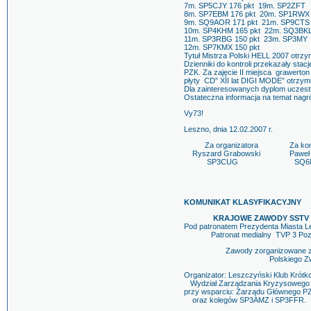
7m. SP5CJY 176 pkt 19m. SP2ZFT 
8m. SP7EBM 176 pkt 20m. SP1RWX
9m. SQ9AOR 171 pkt 21m. SP9CTS
10m. SP4KHM 165 pkt 22m. SQ3BKL
11m. SP3RBG 150 pkt 23m. SP3MY 
12m. SP7KMX 150 pkt
Tytuł Mistrza Polski HELL 2007 otrzy
Dzienniki do kontroli przekazały st
PZK. Za zajęcie II miejsca grawerto
płyty CD” XII lat DIGI MODE” otrzym
Dla zainteresowanych dyplom uczestn
Ostateczna informacja na temat nagr
Vy73!
Leszno, dnia 12.02.2007 r.
Za organizatora Za komi
Ryszard Grabowski Paweł M
SP3CUG SQ6N
KOMUNIKAT KLASYFIKACYJNY
KRAJOWE ZAWODY SSTV 2
Pod patronatem Prezydenta Miasta L
Patronat medialny TVP 3 Poz
Zawody zorganizowane zostały 
Polskiego Związku K
Organizator: Leszczyński Klub Kró
Wydział Zarządzania Kryzysowego i
przy wsparciu: Zarządu Głównego P
oraz kolegów SP3AMZ i SP3FFR.