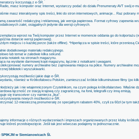
meratorzy korzystają z e-ŚR.
Radio, masz komputer oraz Internet, wystarczy podać do działu Prenumeraty AVT swój e-mai
mie masz interaktywny spis treści, linki do stron internetowych, animacje... Raz pobran
mą zawartość redakcyjną i reklamową, jak wersja papierowa. Format cyfrowy zapewnia wraż
odatkowych zalet, osiągalnych jedynie dla wersji cyfrowych.
emplarza wprost na Twój komputer przez Internet w momencie oddania go do kolportażu (wc
późnia dotarcie wersji papierowej).
ym miejscu i o każdej porze (także offline). *Hiperłącza w spisie treści, które przeniosą C
alnie dodatkowego materiału redakcyjnego.
owo lub temat w zaledwie kilka sekund.
dzania notatek na stronach magazynu.
ąca na wysłanie darmowej kopii magazynu, łącznie z notatkami i uwagami.
olekcjonować numery archiwalne bez zajmowania miejsca na półce. Numery archiwalne możn
nej biblioteki i wyszukiwarki.
wykorzystują możliwości jakie daje e-ŚR.
-wydaniu, również w Krótkofalowcu Polskim, zamieszczać krótkie kilkuminutowe filmy (po kil
odzieży jak i nie wtajemniczonym Czytelnikom, na czym polega krótkofalarstwo. Właśnie dz
dowa łączność ze stacją krajową czy zagraniczną, na fonii, telegrafii czy inną emisją.
je się transceiver czy namierza „lisa”.
korzystywania nowych możliwości e-ŚR.
otrzymać 12-miesieczną prenumeratę ze specjalnym rabatem 40%, czyli za 60zł (w tym takż
dajemy informacje o różnych wydarzeniach i imprezach organizowanych przez kluby krótkofa
muje któreś przedsięwzięcie. Jeśli tak jest wówczas podajemy to jednoznacznie.
e SP9KJM w Siemianowicach Śl.