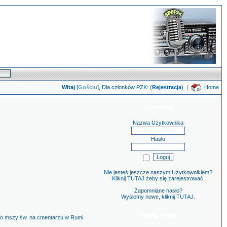
Witaj
[
Gościu
], Dla członków PZK: (
Rejestracja
)
|
Home
Logowanie
Nazwa Użytkownika
Hasło
Nie jesteś jeszcze naszym Użytkownikiem?
Kilknij TUTAJ
żeby się zarejestrować.
Zapomniane hasło?
Wyślemy nowe, kliknij
TUTAJ
.
NEWSLETTER
a po mszy św. na cmentarzu w Rumi