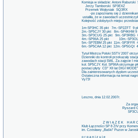
Komisja w składzie: Antoni Rabursk
Jerzy Tamborski SP3EXZ
Przemek Wojtysiak SQ3RX
-po zapoznaniu się z dziennikam
ustaliła, że w zawodach uczestniczył
Kolejność zdobytych miejsc przedstaw
1m-SP3HC 35 pkt 7m.-SP2ZFT 9 p
2m.-SP5CJY 30 pkt 8m.-SP4KHM 9
3m.-SP3CUG 25 pkt 9m.-SP3RBG 6
4m.-SP9IIA 25 pkt 10m.-SP3OL 
5m.-SP7EBM 25 pkt 11m.-SP3FFR 4
6m.-SP5CAA 12 pkt 12m.-SP5GQI 4
Tytuł Mistrza Polski SSTV 2007 otrz
Dzienniki do kontroli przekazały st
zawodach stacji SWL. Za zajęcie I m
kol. SP5CJY. Kol. SP9IIA otrzymuje 
postaci płyty CD” XII lat DIGI MODE
Dla zainteresowanych dyplom uczestn
Ostateczna informacja na temat nagr
Vy73!
Leszno, dnia 12.02.2007r.
Za organizatora 
Ryszard Grabowsk
SP3CUG 
Z W I Ą Z E K H A R C E R 
Klub Łączności SP 8 ZIV przy Komen
im. Czesławy „Baśki” Puzon w Jarosł
o r g a n i z u j e