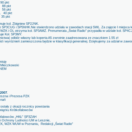
90 pkt
 88 pkt
 56 pkt
 40 pkt
35 pkt
muje kol. Zbigniew SP2JNK.
acje SP3CUG i SP5NHK.Nie stwierdzono udziału w zawodach stacji SWL. Za zajęcie I miejsc
n WZK i OL otrzyma kol. SP3AMZ. Prenumerata „Świat Radio” przypadła w udziale kol. SP4C
uje Kol. SP3MY.
ictwa( odbiór własny lub koperta A5 zwrotnie zaadresowana ze znaczkiem 1.55 zł
ód i wyróżnień zamieszczona będzie w klasyfikacji generalnej. Dziękujemy za udział w zawo
sję
ieczkowski
EM
007
.
eszna i Prezesa PZK
nań
z okazji rocznicy powstania
rótkofalowców
tkofalowców „HKŁ” SP3ZAH
 Ochrony Ludności UM w Lesznie,
ZK, WZK WUW w Poznaniu, Redakcji „Świat Radio”