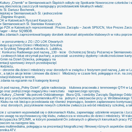
Kultury „Chemik” w Siemianowicach Śląskich odbyło się Spotkanie Noworoczne członków 
Swą obecnością zaszczycili następujący przedstawiciele lokalnych władz:
c Śl. Dariusz Bochenek,
skiej w Siemianowicach Śl. i jednocześnie
bigniew Krupski,
K w Katowicach Ryszard Kasprzyk,
 Siemianowicach Śl. Stanisław Kowarczyk.
go PZK w Katowicach reprezentowali : Prezes Zarządu – Jacek SP9JCN, Vice Prezes Zarz
nager – Artur SQ9BDB.
kilku zdaniach zaprezentował bogaty dorobek dokonań aktywistów klubowych w roku poprz
. w porozumieniu z ZG i ZO LOK Otwartych
 Łączności Dzieci i Młodzieży Szkolnej
Szybkiej Telegrafii w Kokotku k. Lublińca,
 Konkursu Radiowego pod nazwą „130 - lecie Ochotniczej Straży Pożarnej w Siemianowica
zołowych lokat otrzymali puchary, a pozostali uczestnicy dyplomy i okolicznościowe kart
i Gmin na Dzień Dziecka, polegający na
acji sportowej i innych przedsięwzięć
łodzieży,
 obronne dla dzieci i młodzieży oraz dorosłych w związku z festynem pod nazwą „Lato w
., a także akcje letnie i zimowe dla dzieci i Młodzieży w czasie ferii, polegające m.in. na
stacji klubowej w terenie,
ania na egzamin na II kategorię licencji
 pod nazwą „Polny Dzień”, gdzie radiostacja klubowa pracowała z terenowego QTH w Lę
o oraz podręcznego magazynku i warsztatu naprawczego sprzętu,
ultury „Chemik” dla potrzeb Oddziałowego Biura QSL i siedziby Zarządu Śląskiego Oddzi
kie przy uruchomieniu przemiennika ATV na jednym z wieżowców przy ul. Wróblewskiego 7
 Klubu na rok bieżąco przedstawia się również imponująco, bowiem zaplanowano kontynuacj
y oraz dorosłych, pozyskiwanie nowych członków zwłaszcza wśród młodzieży szkolnej, a ta
ście z uznaniem wypowiadali się o dokonaniach Klubu, zapewniając udzielenie wsparcia i ż
o uwagę na wychowawczą rolę klubu, zwłaszcza w stosunku do dzieci i młodzieży. W trak
 Skrzypaczka SP2JMR, w którym powiadomił On zebranych o głównych kierunkach pracy PZK 
owcom na następne lata.
wa multimedialna, polegająca na prezentacji fotograficznej i filmowej różnych aspektów dzia
ennika ATV.