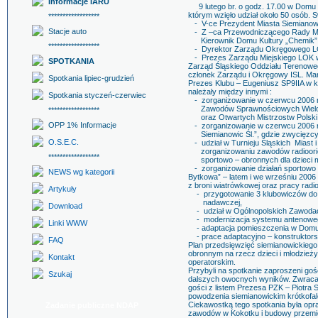
Informacje IARU
9 lutego br. o godz. 17.00 w Domu 
którym wzięło udział około 50 osób. 
******************
- V-ce Prezydent Miasta Siemianowi
Stacje auto
- Z –ca Przewodniczącego Rady Miej
Kierownik Domu Kultury „Chemik” Z
******************
- Dyrektor Zarządu Okręgowego LO
- Prezes Zarządu Miejskiego LOK w
SPOTKANIA
Zarząd Śląskiego Oddziału Terenowe
członek Zarządu i Okręgowy ISL. Ma
Spotkania lipiec-grudzień
Prezes Klubu – Eugeniusz SP9IIA w 
należały między innymi :
Spotkania styczeń-czerwiec
- zorganizowanie w czerwcu 2006 r
Zawodów Sprawnościowych Wieloboju
******************
oraz Otwartych Mistrzostw Polski w 
OPP 1% Informacje
- zorganizowanie w czerwcu 2006 r.
Siemianowic Śl.”, gdzie zwycięzcy c
O.S.E.C.
- udział w Turnieju Śląskich Miast 
zorganizowaniu zawodów radioorient
******************
sportowo – obronnych dla dzieci m
- zorganizowanie działań sportowo –
NEWS wg kategorii
Bytkowa” – latem i we wrześniu 2006 r
z broni wiatrówkowej oraz pracy radio
Artykuły
- przygotowanie 3 klubowiczów do zd
nadawczej,
Download
- udział w Ogólnopolskich Zawodach
- modernizacja systemu antenoweg
Linki WWW
- adaptacja pomieszczenia w Domu K
- prace adaptacyjno – konstruktors
FAQ
Plan przedsięwzięć siemianowickiego
obronnym na rzecz dzieci i młodzież
Kontakt
operatorskim.
Przybyli na spotkanie zaproszeni go
Szukaj
dalszych owocnych wyników. Zwracan
gości z listem Prezesa PZK – Piotra
powodzenia siemianowickim krótkofal
Ciekawostką tego spotkania była opra
Zadanie publiczne NDAP
zawodów w Kokotku i budowy przemi