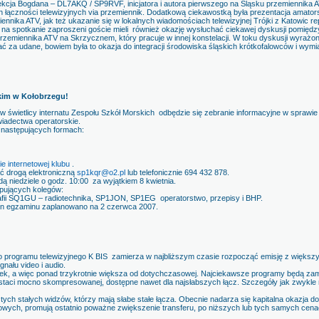
ekcja Bogdana – DL7AKQ / SP9RVF, inicjatora i autora pierwszego na Śląsku przemiennika AT
łączności telewizyjnych via przemiennik. Dodatkową ciekawostką była prezentacja amators
ika ATV, jak też ukazanie się w lokalnych wiadomościach telewizyjnej Trójki z Katowic re
li na spotkanie zaproszeni goście mieli również okazję wysłuchać ciekawej dyskusji pom
emiennika ATV na Skrzycznem, który pracuje w innej konstelacji. W toku dyskusji wyrażo
ć za udane, bowiem była to okazja do integracji środowiska śląskich krótkofalowców i wym
skim w Kołobrzegu!
 w świetlicy internatu Zespołu Szkół Morskich odbędzie się zebranie informacyjne w spraw
iadectwa operatorskie.
 następujących formach:
ie internetowej klubu
.
ć drogą elektroniczną
sp1kqr@o2.pl
lub telefonicznie 694 432 878.
ą niedziele o godz. 10:00 za wyjątkiem 8 kwietnia.
pujących kolegów:
fii SQ1GU – radiotechnika, SP1JON, SP1EG operatorstwo, przepisy i BHP.
in egzaminu zaplanowano na 2 czerwca 2007.
gramu telewizyjnego K BIS zamierza w najbliższym czasie rozpocząć emisję z większym
nału video i audio.
k, a więc ponad trzykrotnie większa od dotychczasowej. Najciekawsze programy będą za
ci mocno skompresowanej, dostępne nawet dla najsłabszych łącz. Szczegóły jak zwykle n
ch stałych widzów, którzy mają słabe stałe łącza. Obecnie nadarza się kapitalna okazja d
towych, promują ostatnio poważne zwiększenie transferu, po niższych lub tych samych cenac