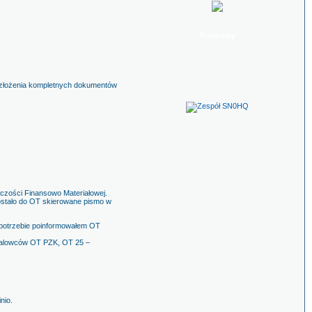
Polecamy
u złożenia kompletnych dokumentów
zości Finansowo Materiałowej.
ostało do OT skierowane pismo w
 potrzebie poinformowałem OT
ofalowców OT PZK, OT 25 –
nio.