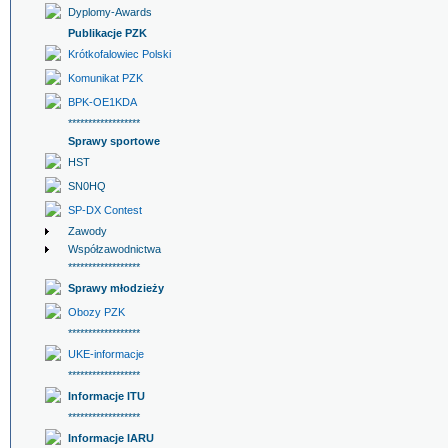
Dyplomy-Awards
Publikacje PZK
Krótkofalowiec Polski
Komunikat PZK
BPK-OE1KDA
******************
Sprawy sportowe
HST
SN0HQ
SP-DX Contest
Zawody
Współzawodnictwa
******************
Sprawy młodzieży
Obozy PZK
******************
UKE-informacje
******************
Informacje ITU
******************
Informacje IARU