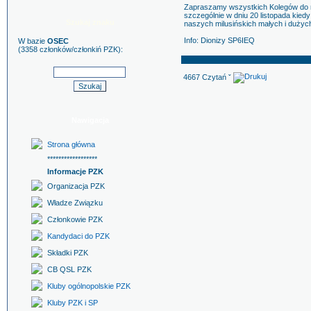
Zapraszamy wszystkich Kolegów do 
szczególnie w dniu 20 listopada kiedy
Szukaj znaku
naszych milusińskich małych i dużyc
Info: Dionizy SP6IEQ
W bazie
OSEC
(3358 członków/członkiń PZK):
4667 Czytań ˇ
Nawigacja
Strona główna
******************
Informacje PZK
Organizacja PZK
Władze Związku
Członkowie PZK
Kandydaci do PZK
Składki PZK
CB QSL PZK
Kluby ogólnopolskie PZK
Kluby PZK i SP