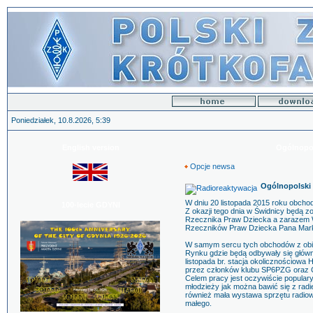
Poniedziałek, 10.8.2026, 5:39
English version
Ogólnopol
Opcje newsa
Ogólnopolski 
W dniu 20 listopada 2015 roku obcho
100-lecie GDYNI
Z okazji tego dnia w Świdnicy będą 
Rzecznika Praw Dziecka a zarazem W
Rzeczników Praw Dziecka Pana Mark
W samym sercu tych obchodów z obie
Rynku gdzie będą odbywały się główn
listopada br. stacja okolicznościow
przez członków klubu SP6PZG oraz C
Celem pracy jest oczywiście popular
młodzieży jak można bawić się z radi
również mała wystawa sprzętu radiow
małego.