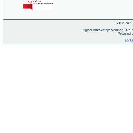
PZK © 2026.
Original
TweakIt
by: Madman
ˇ
Re-d
Powered b
90,72