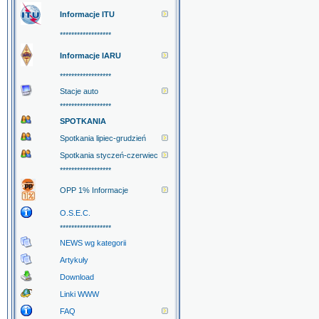
Informacje ITU
******************
Informacje IARU
******************
Stacje auto
******************
SPOTKANIA
Spotkania lipiec-grudzień
Spotkania styczeń-czerwiec
******************
OPP 1% Informacje
O.S.E.C.
******************
NEWS wg kategorii
Artykuły
Download
Linki WWW
FAQ