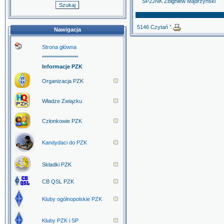
SP2JNK Zbigniew Mądrzyński
5146 Czytań ˇ
Nawigacja
Strona główna
******************
Informacje PZK
Organizacja PZK
Władze Związku
Członkowie PZK
Kandydaci do PZK
Składki PZK
CB QSL PZK
Kluby ogólnopolskie PZK
Kluby PZK i SP