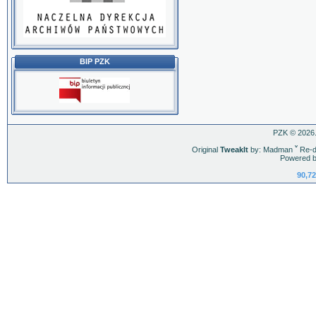
BIP PZK
PZK © 2026.
Original
TweakIt
by: Madman
ˇ
Re-d
Powered b
90,72