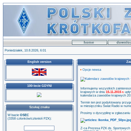
Poniedziałek, 10.8.2026, 6:01
English version
Za
Opcje newsa
100-lecie GDYNI
Informujemy wszystkich zainteres
krajowych w dniu
15.11.2015 r.
upły
kalendarza zawodów krajowych 20
Termin ten jest podyktowany przy
w miesięczniku Świat Radio w num
Szukaj znaku
Prosimy o dyscyplinę w zgłaszaniu
W bazie
OSEC
(3358 członków/członkiń PZK):
Z-ca Prezesa PZK ds. Sportowych