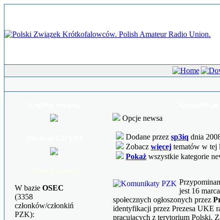
English version
Konsultacje
Opcje newsa
Dodane przez
sp3iq
dnia 2008
100-lecie GDYNI
Zobacz
więcej
tematów w tej 
Pokaż
wszystkie kategorie n
Szukaj znaku
Przypominamy
W bazie
OSEC
jest 16 marca
(3358
społecznych ogłoszonych przez
P
członków/członkiń
identyfikacji przez Prezesa UKE r
PZK):
pracujących z terytorium Polski. 