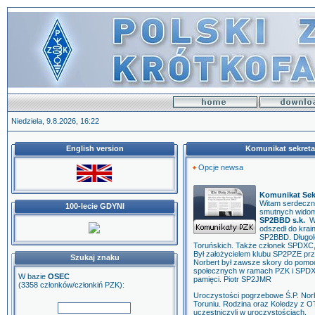
Niedziela, 9.8.2026, 16:22
English version
Komunikat sekretar
Opcje newsa
Komunikat Sekr
Witam serdeczn
100-lecie GDYNI
smutnych widom
SP2BBD s.k.
W 
odszedł do krai
SP2BBD. Długole
Toruńskich. Także członek SPDXC, 
Był założycielem klubu SP2PZE prz
Szukaj znaku
Norbert był zawsze skory do pomo
społecznych w ramach PZK i SPDXC
W bazie
OSEC
pamięci. Piotr SP2JMR
(3358 członków/członkiń PZK):
Uroczystości pogrzebowe Ś.P. Norb
Toruniu. Rodzina oraz Koledzy z OT
uczestniczyli w uroczystościach.