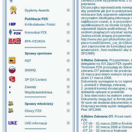
zamieszczone są pytania wraz z trz
poprawna.
Od początku wprowadzania nowego
Dyplomy-Awards
aby podobnie jak jest to praktykow
wskazane były poprawne odpowiedz
otrzymałem nieoficjalną informacje
Publikacje PZK
najbliższym czasie, tj. w przyszłym
Krótkofalowiec Polski
opublikowanych na stronie Urzędu
odpowiedź będzie podkreślona). P
osobom pragnącym uzyskać wymarz
Komunikat PZK
Jednocześnie pragnę przypomnieć,
http://www.uke.gov.pl/uke/index.jsp
BPK-OE1KDA
place=Lead02&news_cat_id=19&ne
jest zaproszenie do konsultacji spo
******************
amatorskich. Jest możliwość aby każ
Sprawy sportowe
SP2JMR)
3.Walne Zebrania
. Przypominam, 
HST
delegatów na XVI Zjazd PZK zgodni
Terenowe PZK przesyłają do Sekre
SN0HQ
zebraniu OT jednakże nie przekrac
15 marca jest dniem wolnym od pr
dzień 17 marca 2008.
SP-DX Contest
Dokumenty wymagane to co najmnie
1. protokół z Walnego zebrania,
Zawody
2. protokół komisji skrutacyjnej z 
dokładnie opisane w protokóle.
Współzawodnictwa
3. lista obecności na walnym zebr
******************
Dokumenty mogą być w formie potw
W razie nie dosłania dokumentów 
Sprawy młodzieży
Ordynacji terminie wybór delegató
Piotr SP2JMR.
Obozy PZK
4.Walne Zebrania OT.
Przed nami 
******************
PZK
UKE-informacje
- OT 05 - 01 marca 2008 w Krośni
-OT 27- 02 marca 2008 w Ostrowi
******************
-OT 10 - 02 marca w Krakowie