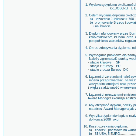
1. Wydawcą dyplomu okolicznośc
loc.JO80RU U BQ 01 
2. Celem wydania dyplomu okolicz
a) uczczenie Jubileuszu: 760 - l
b) promowanie Brzegu i powiatu 
i na świecie.
3. Dyplom ufundowany przez Burmi
krótkofalowcom, klubom oraz nas
po spełnieniu warunków regulam
4. Okres zdobywania dyplomu: od 
5. Wymagania punktowe dla zdoby
Należy zgromadzić punkty według
- stacje krajowe SP 4 
- stacje z Europy EU 3 
- stacje z poza Europy DX 
6. Łączności ze stacjami należąc
można przeprowadzać na wszys
wszystkimi emisjami oraz przez 
( większa aktywność w weekendy
7. Łączności mieszanymi emisj
Award Manager i komisja zastrzega
8. Aby otrzymać dyplom, należy pr
na adres Award Managera jak w pk
9. Wysyłka dyplomów będzie real
do końca 2008 roku.
10. Koszt uzyskania dyplomu:
a) znaczki pocztowe na wartość 1
b) 5$ USA, 5 EURO....................