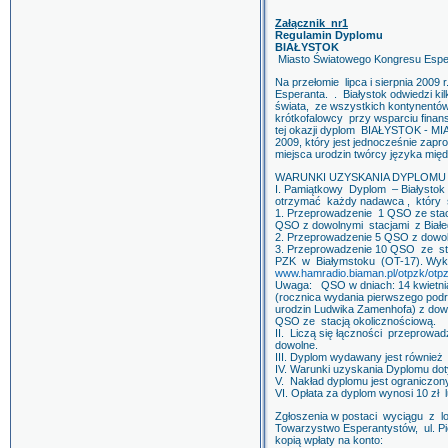
Załącznik nr1
Regulamin Dyplomu
BIAŁYSTOK
Miasto Światowego Kongresu Espe
Na przełomie lipca i sierpnia 2009
Esperanta. . Białystok odwiedzi kil
świata, ze wszystkich kontynentów
krótkofalowcy przy wsparciu fina
tej okazji dyplom BIAŁYSTOK
2009, który jest jednocześnie zap
miejsca urodzin twórcy języka mi
WARUNKI UZYSKANIA DYPLOMU
I. Pamiątkowy Dyplom – Białysto
otrzymać każdy nadawca , który 
1. Przeprowadzenie 1 QSO ze stac
QSO z dowolnymi stacjami z Biał
2. Przeprowadzenie 5 QSO z dowoln
3. Przeprowadzenie 10 QSO ze s
PZK w Białymstoku (OT-17). Wyka
www.hamradio.biaman.pl/otpzk/otp
Uwaga: QSO w dniach: 14 kwietnia 
(rocznica wydania pierwszego podrę
urodzin Ludwika Zamenhofa) z dowo
QSO ze stacją okolicznościową.
II. Liczą się łączności przeprowa
dowolne.
III. Dyplom wydawany jest również
IV. Warunki uzyskania Dyplomu doty
V. Nakład dyplomu jest ograniczon
VI. Opłata za dyplom wynosi 10 zł l
Zgłoszenia w postaci wyciągu z lo
Towarzystwo Esperantystów, ul. Pię
kopią wpłaty na konto: