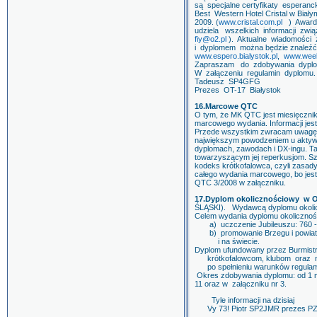
są specjalne certyfikaty esperanc
Best Western Hotel Cristal w Bia
2009. (
www.cristal.com.pl
) Award 
udziela wszelkich informacji zwi
fiy@o2.pl
). Aktualne wiadomości
i dyplomem można będzie znaleź
www.espero.bialystok.pl
,
www.week
Zapraszam do zdobywania dyplom
W załączeniu regulamin dyplomu.
Tadeusz SP4GFG
Prezes OT-17 Białystok
16.Marcowe QTC
O tym, że MK QTC jest miesięcznik
marcowego wydania. Informacji jest 
Przede wszystkim zwracam uwagę n
największym powodzeniem u aktywn
dyplomach, zawodach i DX-ingu. Ta
towarzyszącym jej reperkusjom. S
kodeks krótkofalowca, czyli zasady
całego wydania marcowego, bo jest
QTC 3/2008 w załączniku.
17.Dyplom okolicznościowy w O
ŚLĄSKI). Wydawcą dyplomu okoli
Celem wydania dyplomu okolicznośc
a) uczczenie Jubileuszu: 760 - l
b) promowanie Brzegu i powiatu 
i na ś
Dyplom ufundowany przez Burmistr
krótkofalowcom, klubom oraz nas
po spełnieniu warunków regulam
Okres zdobywania dyplomu: od 1 ma
11 oraz w załączniku nr 3.
Tyle informacji na dzisiaj
Vy 73! Piotr SP2JMR prezes P