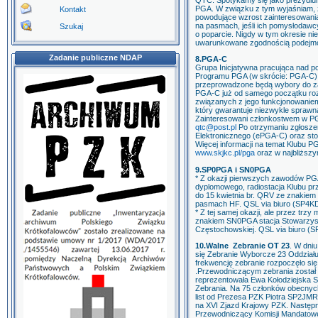
QTC. Spotykamy się jako prezydium
PGA. W związku z tym wyjaśniam, ż
Kontakt
powodujące wzrost zainteresowania
na pasmach, jeśli ich pomysłodawcy
Szukaj
o poparcie. Nigdy w tym okresie nie
uwarunkowane zgodnością podejmo
Zadanie publiczne NDAP
8.PGA-C
Grupa Inicjatywna pracująca nad p
Programu PGA (w skrócie: PGA-C) 
przeprowadzone będą wybory do zarz
PGA-C już od samego początku ro
związanych z jego funkcjonowaniem
który gwarantuje niezwykle sprawną
Zainteresowani członkostwem w P
qtc@post.pl
Po otrzymaniu zgłosze
Elektronicznego (ePGA-C) oraz st
Więcej informacji na temat Klubu 
www.skjkc.pl/pga
oraz w najbliżs
9.SP0PGA i SN0PGA
* Z okazji pierwszych zawodów PGA
dyplomowego, radiostacja Klubu p
do 15 kwietnia br. QRV ze znakiem
pasmach HF. QSL via biuro (SP4K
* Z tej samej okazji, ale przez trz
znakiem SN0PGA stacja Stowarzys
Częstochowskiej. QSL via biuro (
10.Walne Zebranie OT 23
. W dniu
się Zebranie Wyborcze 23 Oddział
frekwencję zebranie rozpoczęło się 
.Przewodniczącym zebrania zost
reprezentowała Ewa Kołodziejska 
Zebrania. Na 75 członków obecnyc
list od Prezesa PZK Piotra SP2JM
na XVI Zjazd Krajowy PZK. Następni
Przewodniczący Komisji Mandatowe