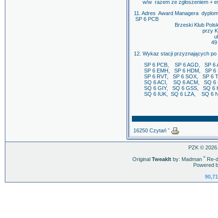
w/w razem ze zgłoszeniem + ewe
11. Adres Award Managera dyplom
SP 6 PCB
Brzeski Klub Polskiego Z
przy Klubie Gar
ul . Piasto
49 - 300 
12. Wykaz stacji przyznających po
SP 6 PCB, SP 6 AGD, SP 6 AM
SP 6 EMH, SP 6 HDM, SP 6 HD
SP 6 RVT, SP 6 SOX, SP 6 T
SQ 6 ACI, SQ 6 ACM, SQ 6 D
SQ 6 GIY, SQ 6 GSS, SQ 6 H
SQ 6 IUK, SQ 6 LZA, SQ 6 ND
Zarząd Klu
16250 Czytań ˇ
PZK © 2026.
Original
TweakIt
by: Madman
ˇ
Re-d
Powered b
90,71