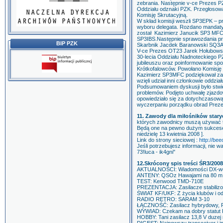
zebrania. Następnie v-ce Prezes
Oddziału odznaki PZK. Przegłosow
Komisję Skrutacyjną.
W skład komisji weszli SP3EPK – p
wyboru delegata. Rozdano mandaty 
został Kazimierz Janucik SP3 MFC
SP3IBS.Następnie sprawozdania p
BIP PZK
Skarbnik Jacdek Baranowski SQ3
V-ce Prezes OT23 Jarek Hołubowski
30-lecia Oddziału Nadnoteckiego P
jubileuszu oraz poinformowanie spo
Krótkofalowców. Powołano Komisję
Kazimierz SP3MFC podziękował za w
wzięli udział inni członkowie oddz
Podsumowaniem dyskusji było stwie
problemów. Podjęto uchwałę zjazdo
opowiedziało się za dotychczasową
wyczerpaniu porządku obrad Prez
11. Zawody dla miłośników star
których zawodnicy muszą używać t
Będą one na pewno dużym sukcesem
niedzielę 13 kwietnia 2008 ].
Link do strony sieciowej :
http://be
Jeśli potrzebujesz informacji, nie wa
73!luca - ik4gni"
12.Skrócony spis treści ŚR3/2008
AKTUALNOŚCI: Wiadomości DX-we 
ANTENY: QSOz Hawajami na 80 m
TEST: Kenwood TMD-710E
PREZENTACJA: Zasilacze stabiliz
ŚWIAT KF/UKF: Z życia klubów i o
RADIO RETRO: SARAM 3-10
ŁĄCZNOŚĆ: Zasilacz hybrydowy, R
WYWIAD: Czekam na dobry statut
HOBBY: Tani zasilacz 13,8 V duzej 