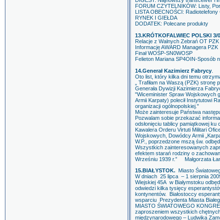
DIGEST: Najnowszy transceiver i i
FORUM CZYTELNIKÓW: Listy, Po
LISTA OBECNOŚCI: Radiotelefony
RYNEK I GIEŁDA
DODATEK: Polecane produkty
13.KRÓTKOFALWIEC POLSKI 3/0
Relacje z Walnych Zebrań OT PZK
Informacje AWARD Managera PZK
Finał WOŚP-SN0WOSP
Felieton Mariana SP4OIN-Sposób n
14.Generał Kazimierz Fabrycy
.
Oto list, który kilka dni temu otrzy
„ Trafiłam na Waszą (PZK) stronę p
Generała Dywizji Kazimierza Fabryc
"Wiceminister Spraw Wojskowych g
Armii Karpaty) polecił Instytutowi 
organizacji ogólnopolskiej."
Może zainteresuje Państwa następu
Pozwalam sobie przekazać informac
odsłonięciu tablicy pamiątkowej 
Kawalera Orderu Virtuti Militari Of
Wojskowych, Dowódcy Armii „Karpat
W.P., poprzedzone mszą św. odbędz
Wszystkich zainteresowanych zapra
efektem starań rodziny o zachowan
Wrześniu 1939 r.” Małgorzata Ła
15.BIAŁYSTOK.
Miasto Światoweg
W dniach 25 lipca – 1 sierpnia 2009
Wiejskiej 45A w Białymstoku odbęd
odwiedzi kilka tysięcy esperantyst
kontynentów. Białostoccy esperant
wsparciu Prezydenta Miasta Białe
MIASTO ŚWIATOWEGO KONGRESU E
zaproszeniem wszystkich chętnych 
międzynarodowego – Ludwika Za