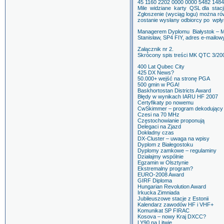
45 1160 2202 0000 0000 5482 1484
Mile widziane karty QSL dla stac
Zgłoszenie (wyciąg logu) można ró
zostanie wysłany odbiorcy po wpłyn
Managerem Dyplomu Białystok – Mi
Stanisław, SP4 FIY, adres e-mailo
Załącznik nr 2.
Skrócony spis treści MK QTC 3/2
400 Lat Qubec City
425 DX News?
50.000+ wejść na stronę PGA
500 gmin w PGA!
Baskhortostan Districts Award
Błędy w wynikach IARU HF 2007
Certyfikaty po nowemu
CwSkimmer – program dekodując
Czesi na 70 MHz
Częstochowianie proponują
Delegaci na Zjazd
Dokładny czas
DX-Cluster – uwaga na wpisy
Dyplom z Białegostoku
Dyplomy zamkowe – regulaminy
Działajmy wspólnie
Egzamin w Olsztynie
Ekstremalny program?
EURO-2008 Award
GIRF Diploma
Hungarian Revolution Award
Irkucka Zimniada
Jubileuszowe stacje z Estonii
Kalendarz zawodów HF i VHF+
Komunikat SP FIRAC
Kosova – nowy Kraj DXCC?
LY90 na Litwie