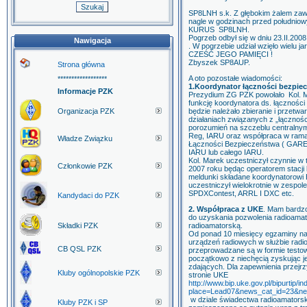
SP8LNH s.k. Z głębokim żalem zawia
nagle w godzinach przed południow
KURUS SP8LNH.
Pogrzeb odbył się w dniu 23.II.20
Nawigacja
. W pogrzebie udział wzięło wielu j
CZEŚĆ JEGO PAMIĘCI !
Zbyszek SP8AUP.
Strona główna
A oto pozostałe wiadomości:
******************
1.Koordynator łączności bezpi
Informacje PZK
Prezydium ZG PZK powołało Kol.
funkcję koordynatora ds. łącznoś
Organizacja PZK
będzie należało zbieranie i przetw
działaniach związanych z „łączno
porozumień na szczeblu centralnym
Reg, IARU oraz współpraca w ramac
Władze Związku
Łączności Bezpieczeństwa ( GAREC)
IARU lub całego IARU.
Kol. Marek uczestniczył czynnie w
Członkowie PZK
2007 roku będąc operatorem stacj
meldunki składane koordynatorow
uczestniczył wielokrotnie w zes
SPDXContest, ARRL I DXC etc.
Kandydaci do PZK
2. Współpraca z UKE
. Mam bardzo
do uzyskania pozwolenia radioamat
Składki PZK
radioamatorską.
Od ponad 10 miesięcy egzaminy na
urządzeń radiowych w służbie radi
CB QSL PZK
przeprowadzane są w formie testow
początkowo z niechęcią zyskując 
zdających. Dla zapewnienia przejr
Kluby ogólnopolskie PZK
stronie UKE
http://www.bip.uke.gov.pl/bipurtip/in
place=Lead07&news_cat_id=23&ne
w dziale świadectwa radioamatorsk
Kluby PZK i SP