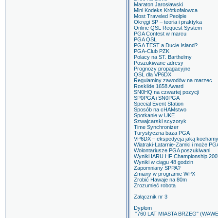
Maraton Jarosławski
Mini Kodeks Krótkofalowca
Most Traveled Peolple
Okręgi SP – teoria i praktyka
Online QSL Request System
PGA Contest w marcu
PGA QSL
PGA TEST a Ducie Island?
PGA-Club PZK
Polacy na ST. Barthelmy
Poszukiwane adresy
Prognozy propagacyjne
QSL dla VP6DX
Regulaminy zawodów na marzec
Roskilde 1658 Award
SN0HQ na czwartej pozycji
SP0PGA i SN0PGA
Special Event Station
Sposób na cHAMstwo
Spotkanie w UKE
Szwajcarski scyzoryk
Time Synchronizer
Turystyczna baza PGA
VP6DX – ekspedycja jaką kocham
Wiatraki-Latarnie-Zamki i może PG
Wolontariusze PGA poszukiwani
Wyniki IARU HF Championship 200
Wyniki w ciągu 48 godzin
Zapomniany SPPA?
Zmiany w programie WPX
Zrobić Hawaje na 80m
Zrozumieć robota
Załącznik nr 3
Dyplom
"760 LAT MIASTA BRZEG" (WAWE