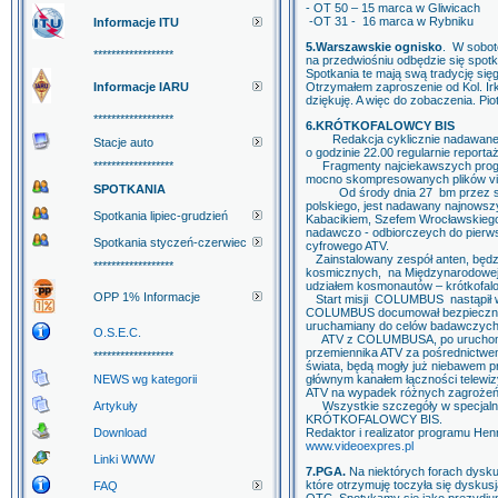
- OT 50 – 15 marca w Gliwicach
-OT 31 - 16 marca w Rybniku
Informacje ITU
5.Warszawskie ognisko
. W sobot
******************
na przedwiośniu odbędzie się spot
Spotkania te mają swą tradycję się
Informacje IARU
Otrzymałem zaproszenie od Kol. 
dziękuję. A więc do zobaczenia. P
******************
6.KRÓTKOFALOWCY BIS
Redakcja cyklicznie nadawanego 
Stacje auto
o godzinie 22.00 regularnie report
******************
Fragmenty najciekawszych progr
mocno skompresowanych plików vid
SPOTKANIA
Od środy dnia 27 bm przez siede
polskiego, jest nadawany najnowsz
Spotkania lipiec-grudzień
Kabacikiem, Szefem Wrocławskiego
nadawczo - odbiorczeych do pierw
Spotkania styczeń-czerwiec
cyfrowego ATV.
Zainstalowany zespół anten, będzi
******************
kosmicznych, na Międzynarodowej
udziałem kosmonautów – krótkofal
OPP 1% Informacje
Start misji COLUMBUS nastąpił w 
COLUMBUS documował bezpiecznie d
uruchamiany do celów badawczych
O.S.E.C.
ATV z COLUMBUSA, po uruchomieni
przemiennika ATV za pośrednictwem 
******************
świata, będą mogły już niebawem p
NEWS wg kategorii
głównym kanałem łączności telewi
ATV na wypadek różnych zagrożeń 
Artykuły
Wszystkie szczegóły w specjalny
KRÓTKOFALOWCY BIS.
Download
Redaktor i realizator programu H
www.videoexpres.pl
Linki WWW
7.PGA.
Na niektórych forach dyskus
które otrzymuję toczyła się dysku
FAQ