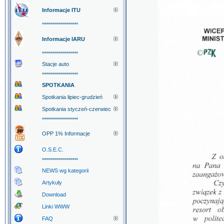
Informacje ITU
******************
Informacje IARU
******************
Stacje auto
******************
SPOTKANIA
Spotkania lipiec-grudzień
Spotkania styczeń-czerwiec
******************
OPP 1% Informacje
O.S.E.C.
******************
NEWS wg kategorii
Artykuły
Download
Linki WWW
FAQ