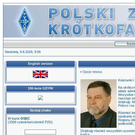
Niedziela, 9.8.2026, 9:06
English version
Opcje newsa
Koleżanki i
Na okolicz
100-lecie GDYNI
władz admin
Wszystkie w
naszego st
dziękuję. M
Polsce i na
Szukaj znaku
Również be
spotkaniu 
W bazie
OSEC
Regionu IAR
(3358 członków/członkiń PZK):
podkreślić,
Dziękuję również wszystkim uczestnik
końca.