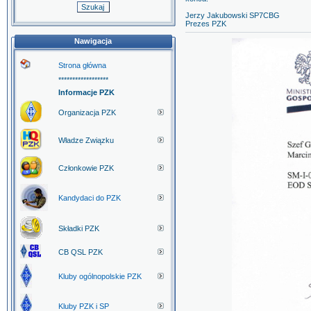
Jerzy Jakubowski SP7CBG
Prezes PZK
Nawigacja
Strona główna
******************
Informacje PZK
Organizacja PZK
Władze Związku
Członkowie PZK
Kandydaci do PZK
Składki PZK
CB QSL PZK
Kluby ogólnopolskie PZK
Kluby PZK i SP