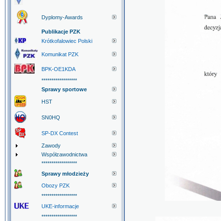
Dyplomy-Awards
Publikacje PZK
Krótkofalowiec Polski
Komunikat PZK
BPK-OE1KDA
******************
Sprawy sportowe
HST
SN0HQ
SP-DX Contest
Zawody
Współzawodnictwa
******************
Sprawy młodzieży
Obozy PZK
******************
UKE-informacje
******************