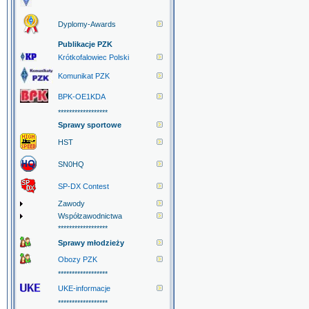
Dyplomy-Awards
Publikacje PZK
Krótkofalowiec Polski
Komunikat PZK
BPK-OE1KDA
******************
Sprawy sportowe
HST
SN0HQ
SP-DX Contest
Zawody
Współzawodnictwa
******************
Sprawy młodzieży
Obozy PZK
******************
UKE-informacje
******************