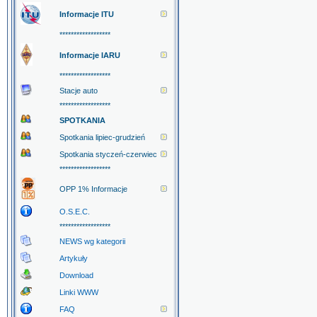
Informacje ITU
******************
Informacje IARU
******************
Stacje auto
******************
SPOTKANIA
Spotkania lipiec-grudzień
Spotkania styczeń-czerwiec
******************
OPP 1% Informacje
O.S.E.C.
******************
NEWS wg kategorii
Artykuły
Download
Linki WWW
FAQ