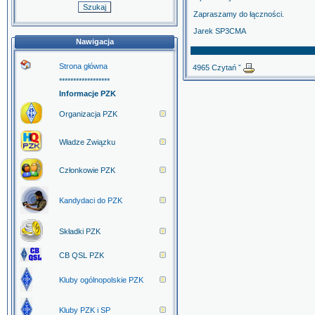
Zapraszamy do łączności.
Jarek SP3CMA
Nawigacja
Strona główna
4965 Czytań ˇ
******************
Informacje PZK
Organizacja PZK
Władze Związku
Członkowie PZK
Kandydaci do PZK
Składki PZK
CB QSL PZK
Kluby ogólnopolskie PZK
Kluby PZK i SP