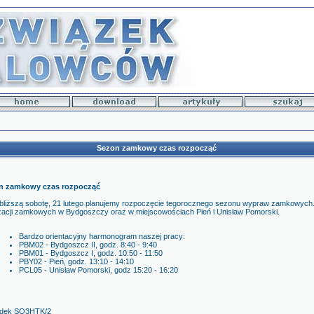
Sezon zamkowy czas rozpocząć
n zamkowy czas rozpocząć
bliższą sobotę, 21 lutego planujemy rozpoczęcie tegorocznego sezonu wypraw zamkowych
izacji zamkowych w Bydgoszczy oraz w miejscowościach Pień i Unisław Pomorski.
Bardzo orientacyjny harmonogram naszej pracy:
PBM02 - Bydgoszcz II, godz. 8:40 - 9:40
PBM01 - Bydgoszcz I, godz. 10:50 - 11:50
PBY02 - Pień, godz. 13:10 - 14:10
PCL05 - Unisław Pomorski, godz 15:20 - 16:20
aldek SQ3HTK/2