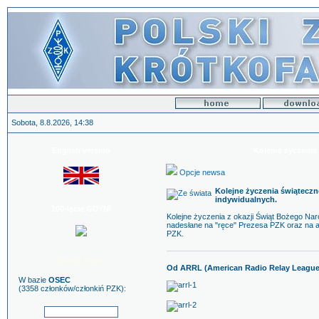
Sobota, 8.8.2026, 14:38
English version
Kolejne życzenia
Opcje newsa
Kolejne życzenia świąteczn
indywidualnych.
100-lecie GDYNI
Kolejne życzenia z okazji Świąt Bożego Na
nadesłane na "ręce" Prezesa PZK oraz na ad
PZK.
Szukaj znaku
Od ARRL (American Radio Relay League
W bazie
OSEC
(3358 członków/członkiń PZK):