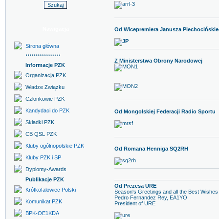
Nawigacja
Od Wicepremiera Janusza Piechociński
Strona główna
******************
Z Ministerstwa Obrony Narodowej
Informacje PZK
Organizacja PZK
Władze Związku
Członkowie PZK
Kandydaci do PZK
Od Mongolskiej Federacji Radio Sportu
Składki PZK
CB QSL PZK
Kluby ogólnopolskie PZK
Od Romana Henniga SQ2RH
Kluby PZK i SP
Dyplomy-Awards
Publikacje PZK
Od Prezesa URE
Krótkofalowiec Polski
Season's Greetings and all the Best Wishes
Pedro Fernandez Rey, EA1YO
Komunikat PZK
President of URE
BPK-OE1KDA