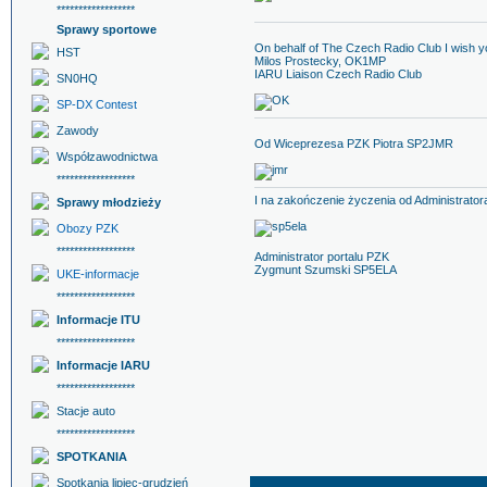
******************
Sprawy sportowe
On behalf of The Czech Radio Club I wish 
HST
Milos Prostecky, OK1MP
IARU Liaison Czech Radio Club
SN0HQ
SP-DX Contest
Zawody
Od Wiceprezesa PZK Piotra SP2JMR
Współzawodnictwa
******************
I na zakończenie życzenia od Administrator
Sprawy młodzieży
Obozy PZK
******************
Administrator portalu PZK
Zygmunt Szumski SP5ELA
UKE-informacje
******************
Informacje ITU
******************
Informacje IARU
******************
Stacje auto
******************
SPOTKANIA
Spotkania lipiec-grudzień