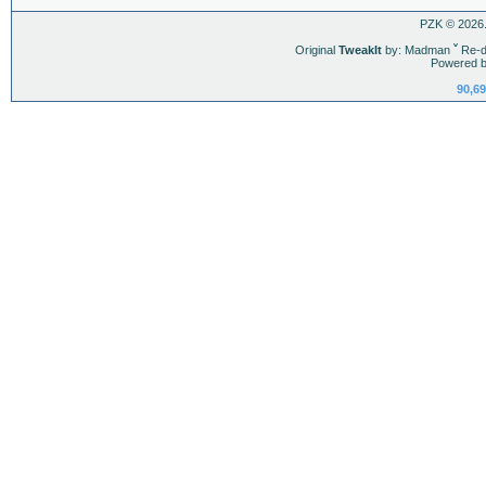
PZK © 2026.
Original
TweakIt
by: Madman
ˇ
Re-d
Powered b
90,69