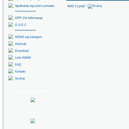
Spotkania styczeń-czerwiec
4042 Czytań ˇ
******************
OPP 1% Informacje
O.S.E.C.
******************
NEWS wg kategorii
Artykuły
Download
Linki WWW
FAQ
Kontakt
Szukaj
Zadanie publiczne NDAP
BIP PZK