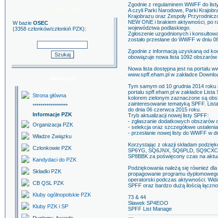
Zgodnie z regulaminem WWFF do listy
Szukaj znaku
A czyli Parki Narodowe, Parki Krajo
Krajobrazu oraz Zespoły Przyrodnicz
NEW ONE i brakiem aktywności, po raz
W bazie
OSEC
województwa podlaskiego.
(3358 członków/członkiń PZK):
Zgłoszenie uzgodnionych i konsulto
zostało przesłane do WWFF w dniu 08
Zgodnie z informacją uzyskaną od ko
obowiązuje nowa lista 1092 obszarów
Nowa lista dostępna jest na portalu w
www.spff.eham.pl w zakładce Downloa
Nawigacja
Tym samym od 10 grudnia 2014 roku r
portalu spff.eham.pl w zakładce Lista 
Strona główna
kolorem zielonym zaznaczone są obs
zainteresowanie tematyką SPFF. List
******************
do dnia 06 czerwca 2015 roku.
Informacje PZK
Tryb aktualizacji nowej listy SPFF:
- zgłaszanie dodatkowych obszarów 
Organizacja PZK
- selekcja oraz szczegółowe ustaleni
- przesłanie nowej listy do WWFF w d
Władze Związku
Korzystając z okazji składam podz
Członkowie PZK
SP6YG, SQ6JNX, SQ6PLD, SQ9CXC,
SP8BBK za poświęcony czas na aktual
Kandydaci do PZK
Podziękowania należą się również dl
Składki PZK
propagowanie programu dyplomowego 
operatorski podczas aktywności. Wi
CB QSL PZK
SPFF oraz bardzo dużą ilością łączno
Kluby ogólnopolskie PZK
73 & 44
Sławek SP4EOO
Kluby PZK i SP
SPFF List Manage