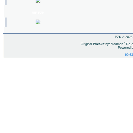
BIP PZK
PZK © 2026.
Original
TweakIt
by: Madman
ˇ
Re-d
Powered b
90,63