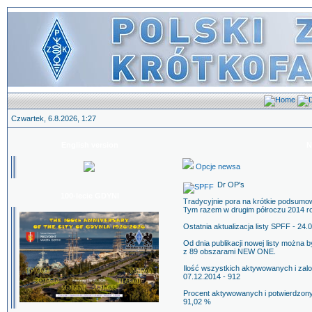
Czwartek, 6.8.2026, 1:27
English version
N
Opcje newsa
Dr OP's
100-lecie GDYNI
Tradycyjnie pora na krótkie podsumo
Tym razem w drugim półroczu 2014 r
Ostatnia aktualizacja listy SPFF - 24
Od dnia publikacji nowej listy można
z 89 obszarami NEW ONE.
Ilość wszystkich aktywowanych i za
07.12.2014 - 912
Procent aktywowanych i potwierdzony
91,02 %