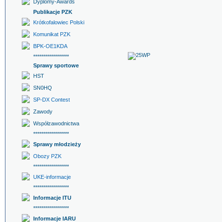
Dyplomy-Awards
Publikacje PZK
Krótkofalowiec Polski
Komunikat PZK
BPK-OE1KDA
******************
Sprawy sportowe
HST
SN0HQ
SP-DX Contest
Zawody
Współzawodnictwa
******************
Sprawy młodzieży
Obozy PZK
******************
UKE-informacje
******************
Informacje ITU
******************
Informacje IARU