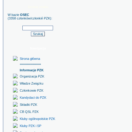
Szukaj znaku
W bazie
OSEC
(3358 członków/członkiń PZK):
Nawigacja
Strona główna
******************
Informacje PZK
Organizacja PZK
Władze Związku
Członkowie PZK
Kandydaci do PZK
Składki PZK
CB QSL PZK
Kluby ogólnopolskie PZK
Kluby PZK i SP