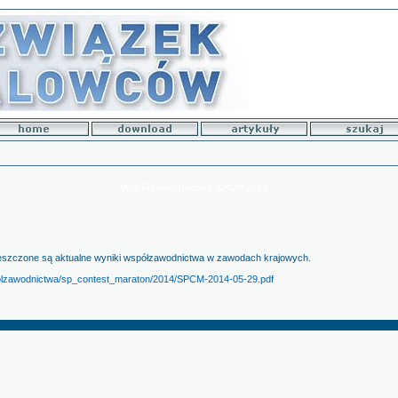
Współzawodnictwo SPCM 2014
szczone są aktualne wyniki współzawodnictwa w zawodach krajowych.
spolzawodnictwa/sp_contest_maraton/2014/SPCM-2014-05-29.pdf