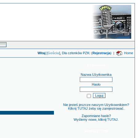
Witaj
[
Gościu
], Dla członków PZK: (
Rejestracja
)
|
Home
Logowanie
Nazwa Użytkownika
Hasło
Nie jesteś jeszcze naszym Użytkownikiem?
Kilknij TUTAJ
żeby się zarejestrować.
Zapomniane hasło?
Wyślemy nowe, kliknij
TUTAJ
.
NEWSLETTER