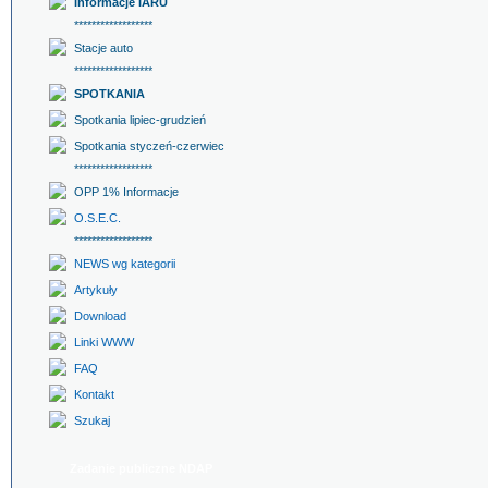
Informacje IARU
******************
Stacje auto
******************
SPOTKANIA
Spotkania lipiec-grudzień
Spotkania styczeń-czerwiec
******************
OPP 1% Informacje
O.S.E.C.
******************
NEWS wg kategorii
Artykuły
Download
Linki WWW
FAQ
Kontakt
Szukaj
Zadanie publiczne NDAP