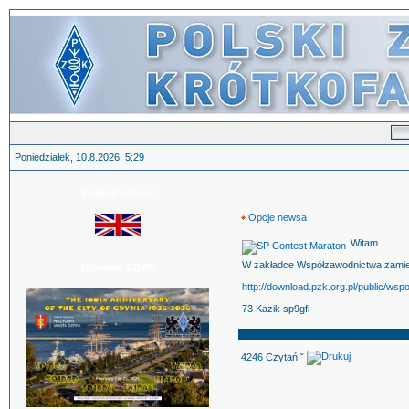
Poniedziałek, 10.8.2026, 5:29
English version
Opcje newsa
Witam
W zakładce Współzawodnictwa zamie
100-lecie GDYNI
http://download.pzk.org.pl/public/w
73 Kazik sp9gfi
4246 Czytań ˇ