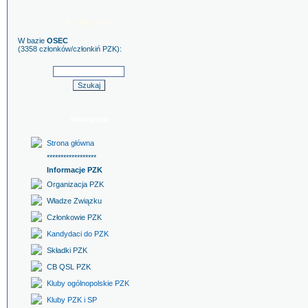
Szukaj znaku
W bazie
OSEC
(3358 członków/członkiń PZK):
Nawigacja
Strona główna
******************
Informacje PZK
Organizacja PZK
Władze Związku
Członkowie PZK
Kandydaci do PZK
Składki PZK
CB QSL PZK
Kluby ogólnopolskie PZK
Kluby PZK i SP