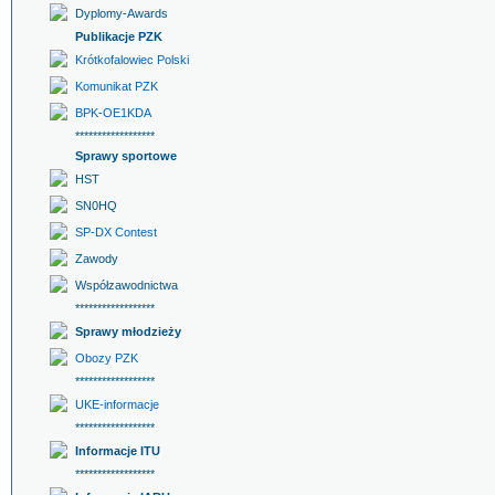
Dyplomy-Awards
Publikacje PZK
Krótkofalowiec Polski
Komunikat PZK
BPK-OE1KDA
******************
Sprawy sportowe
HST
SN0HQ
SP-DX Contest
Zawody
Współzawodnictwa
******************
Sprawy młodzieży
Obozy PZK
******************
UKE-informacje
******************
Informacje ITU
******************